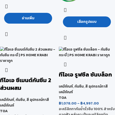
อ่านเพิ่ม
เลือกรูปแบบ
ทีโอเอ รูฟซีล ซันบล็อก
ทีโอเอ ซีเมนต์กันซึม 2
ส่วนผสม
เคมีภัณฑ์
,
กันซึม
,
สี อุปกรณ์ทาสี
เคมีภัณฑ์
TOA
เคมีภัณฑ์
,
กันซึม
,
สี อุปกรณ์ทาสี
฿
1,078.00
–
฿
4,997.00
เคมีภัณฑ์
อะคริลิกทากันน้ำรั่วซึม 100% สำหรับ
TOA
ดาดฟ้า หลังคา เป็นอะคริลิกชนิด