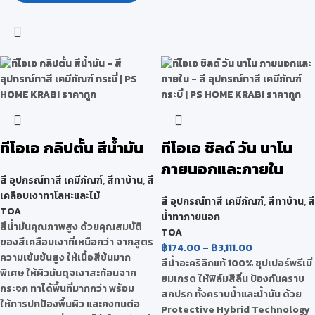
ทีโอเอ กลิปตั้น สีน้ำมัน
ทีโอเอ ชิลด์ วัน นาโน
ภายนอกและภายใน
สี อุปกรณ์ทาสี เคมีภัณฑ์
,
สีทาบ้าน
,
สี
เคลือบเงาทาโลหะและไม้
สี อุปกรณ์ทาสี เคมีภัณฑ์
,
สีทาบ้าน
,
สี
TOA
น้ำทาภายนอก
สีน้ำมันคุณภาพสูง ด้วยคุณสมบัติ
TOA
ของสีเคลือบเงาที่เหนือกว่า จากสูตร
฿
174.00
–
฿
3,111.00
ความเข้มข้นสูง ให้เนื้อสีข้นมาก
สีน้ำอะคริลิกแท้ 100% ซุปเปอร์พรีเมี่
พิเศษ ให้ผิวมันดุจเงาสะท้อนจาก
ยมเกรด ให้ฟิล์มสีลื่น ป้องกันคราบ
กระจก ทาได้พื้นที่มากกว่า พร้อม
สกปรก ทั้งคราบน้ำและน้ำมัน ด้วย
ให้การปกป้องพื้นผิว และคงทนต่อ
Protective Hybrid Technology