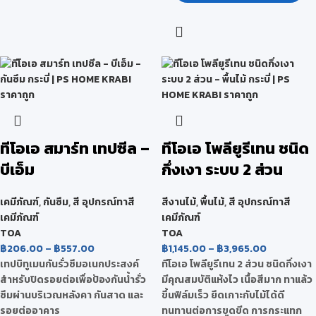
ทีโอเอ สมาร์ท เทปซีล –
ทีโอเอ โพลียูรีเทน ชนิด
บีเอ็ม
กึ่งเงา ระบบ 2 ส่วน
เคมีภัณฑ์
,
กันซึม
,
สี อุปกรณ์ทาสี
สีงานไม้
,
พื้นไม้
,
สี อุปกรณ์ทาสี
เคมีภัณฑ์
เคมีภัณฑ์
TOA
TOA
฿
206.00
–
฿
557.00
฿
1,145.00
–
฿
3,965.00
เทปบิทูเมนกันรั่วซึมอเนกประสงค์
ทีโอเอ โพลียูรีเทน 2 ส่วน ชนิดกึ่งเงา
สำหรับปิดรอยต่อเพื่อป้องกันน้ำรั่ว
มีคุณสมบัติแห้งไว เนื้อสีมาก ทาแล้ว
ซึมผ่านบริเวณหลังคา กันสาด และ
ขึ้นฟิล์มเร็ว ยึดเกาะกับไม้ได้ดี
รอยต่ออาคาร
ทนทานต่อการขูดขีด การกระแทก