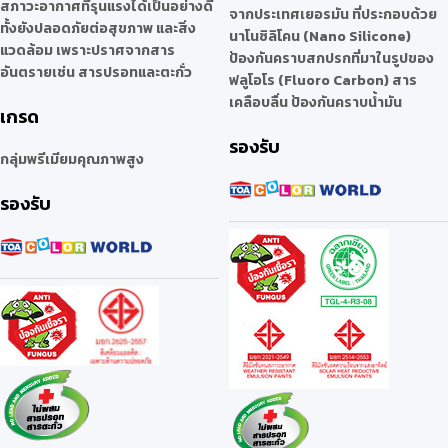
สภาวะอากาศที่รุนแรงได้เป็นอย่างดี
จากประเทศเยอรมัน ที่ประกอบด้วย
ทั้งยังปลอดภัยต่อสุขภาพ และสิ่ง
นาโนซิลิโคน (Nano Silicone)
แวดล้อม เพราะปราศจากสาร
ป้องกันคราบสกปรกที่มาในรูปของ
อันตรายเช่น สารปรอทและตะกั่ว
ฟลูโอโร (Fluoro Carbon) สาร
เคลือบลื่น ป้องกันคราบน้ำมัน
เกรด
รองรับ
กลุ่มพรีเมียมคุณภาพสูง
รองรับ