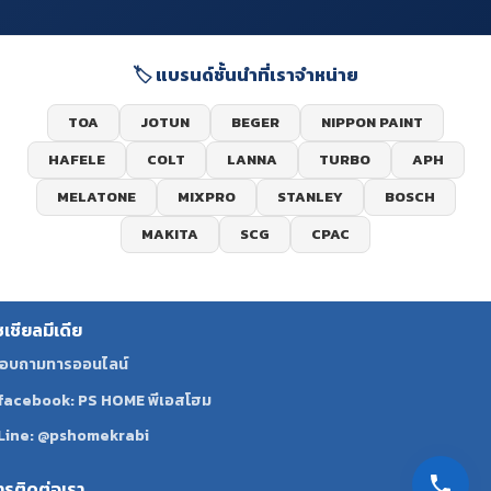
🏷️ แบรนด์ชั้นนำที่เราจำหน่าย
TOA
JOTUN
BEGER
NIPPON PAINT
HAFELE
COLT
LANNA
TURBO
APH
MELATONE
MIXPRO
STANLEY
BOSCH
MAKITA
SCG
CPAC
ซเชียลมีเดีย
อบถามทารออนไลน์
facebook: PS HOME พีเอสโฮม
Line: @pshomekrabi
ทรติดต่อเรา