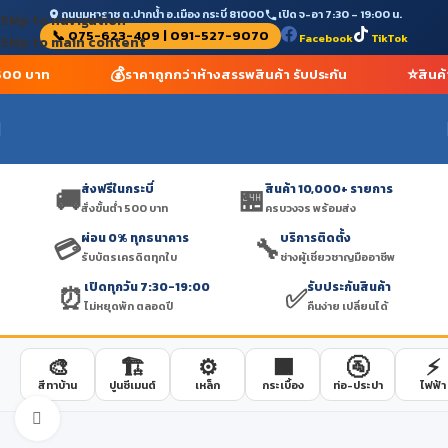
ถนนมหาราช ต.ปากน้ำ อ.เมือง กระบี่ 81000
เปิด จ-อา 7:30 – 19:00 น.
Skip to navigation
📞 075-623-409 | 091-527-9070
Facebook
TikTok
Skip to main content
💰
⭐
ำ 500 บาท
ราคาถูกกว่าห้างสรรพสินค้า รับประกัน
สินค้
ส่งฟรีในกระบี่
สินค้า 10,000+ รายการ
🚚
🏪
สั่งขั้นต่ำ 500 บาท
ครบวงจร พร้อมส่ง
ผ่อน 0% ทุกธนาคาร
บริการติดตั้ง
💳
🔧
รับบัตรเครดิตทุกใบ
ช่างผู้เชี่ยวชาญมืออาชีพ
เปิดทุกวัน 7:30-19:00
รับประกันสินค้า
⏰
✅
ไม่หยุดพัก ตลอดปี
คืนง่าย เปลี่ยนได้
🎨
🏗️
⚙️
🟫
🚰
⚡
สีทาบ้าน
ปูนซีเมนต์
เหล็ก
กระเบื้อง
ท่อ-ประปา
ไฟฟ้า
Click to enlarge