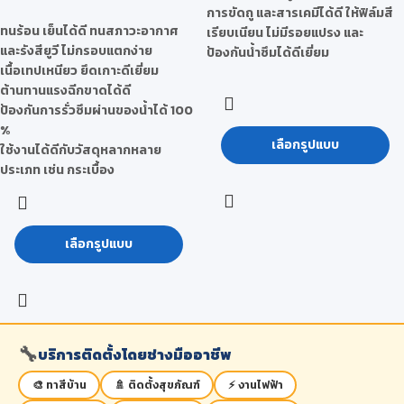
การขัดถู และสารเคมีได้ดี ให้ฟิล์มสี
ทนร้อน เย็นได้ดี ทนสภาวะอากาศ
เรียบเนียน ไม่มีรอยแปรง และ
และรังสียูวี ไม่กรอบแตกง่าย
ป้องกันน้ำซึมได้ดีเยี่ยม
เนื้อเทปเหนียว ยึดเกาะดีเยี่ยม
ต้านทานแรงฉีกขาดได้ดี
ป้องกันการรั่วซึมผ่านของน้ำได้ 100
%
เลือกรูปแบบ
ใช้งานได้ดีกับวัสดุหลากหลาย
ประเภท เช่น กระเบื้อง
เลือกรูปแบบ
🔧
บริการติดตั้งโดยช่างมืออาชีพ
🎨 ทาสีบ้าน
🚿 ติดตั้งสุขภัณฑ์
⚡ งานไฟฟ้า