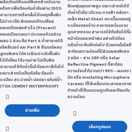
ผลิตภัณฑ์ซีเมนต์พิเศษสำหรับฉาบ
ยืดหยุ่นคุณภาพสูง เหมาะสำหรับใช้
หรือทาเพื่อป้องกันน้ำซึมผ่าน 100%
กันน้ำรั่วซึม บริเวณ ดาดฟ้า หลังคา
สามารถทาหรือกลิ้งได้บนทุกพื้นผิว
เหล็ก Matal Sheet กระเบื้องลอนคู่
ไม่ว่าจะเป็น ผิวคอนกรีตเปลือย
ระเบียงของบ้าน อาคารและโรงงาน
คอนกรีตหล่อสำเร็จ (Precast)
อุตสาหกรรม สามารถใช้กันซึมได้ทั้ง
คอนกรีตมวลเบา ประกอบด้วยส่วน
หน้าร้อนและหน้าฝน อย่างไม่ต้อง
ผสม 2 ส่วน คือ Part A น้ำยาอะคริลิ
กลัวน้ำจะซึมอีกต่อไป ด้วยเทคโนโลยี
กโพลีเมอร์ และ Part B ซีเมนต์ผสม
สะท้อนความร้อนที่มีส่วนผสมพิเศษ
สูตรพิเศษ ให้การยึดเกาะกับพื้นผิว
2 ชนิด - สาร SRP หรือ Solar
ได้ดีเยี่ยม ใช้งานง่าย ไม่เป็นพิษ
Reflective Pigment ที่สะท้อน
สามารถใช้กับน้ำดื่มได้และทาสีทับได้
ความร้อนได้มากกว่า 95% - ผงเซรา
เหมาะสำหรับเป็นกันซึม ห้องน้ำ
มิก หรือ Insulating Microsphere
ระเบียง สระว่ายน้ำ บ่อปลา แท้งค์น้ำ
Ceramic ที่ใช้เคลือบกระสวยอวกาศ
(TOA CEMENT WATERPROOF)
ทำหน้าที่เป็นฉนวนดูดซับและป้องกัน
ความร้อน
อ่านเพิ่ม
เลือกรูปแบบ