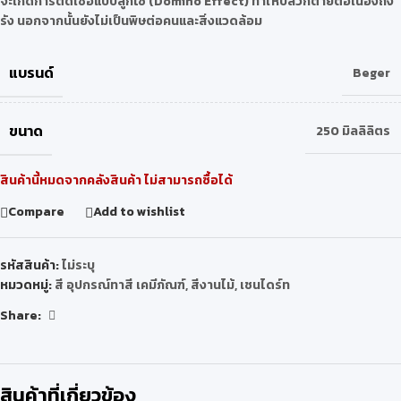
จะเกิดการติดเชื้อแบบลูกโซ่ (Domino Effect) ทำให้ปลวกตายต่อเนื่องถึง
รัง นอกจากนั้นยังไม่เป็นพิษต่อคนและสิ่งแวดล้อม
แบรนด์
Beger
ขนาด
250 มิลลิลิตร
สินค้านี้หมดจากคลังสินค้า ไม่สามารถซื้อได้
Compare
Add to wishlist
รหัสสินค้า:
ไม่ระบุ
หมวดหมู่:
สี อุปกรณ์ทาสี เคมีภัณฑ์
,
สีงานไม้
,
เชนไดร์ท
Share:
สินค้าที่เกี่ยวข้อง