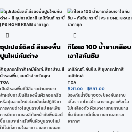
ซุปเปอร์ชิลด์ สีรองพื้น
ทีโอเอ 100 น้ำยาเคลือบ
ปูนใหม่กันด่าง
เงาใสกันซึม
สี อุปกรณ์ทาสี เคมีภัณฑ์
,
สีทาบ้าน
,
สี
เคมีภัณฑ์
,
กันซึม
,
สี อุปกรณ์ทาสี
น้ำรองพื้น
,
แนะนำสำหรับคุณ
เคมีภัณฑ์
TOA
TOA
เป็นสีรองพื้นที่มีสีขาวด้านเหมาะ
฿
211.00
–
฿
597.00
สำหรับทาเป็นสีรองพื้นผิวคอนกรีต
ป้องกันน้ำซึม 100% ป้องกันคราบ
หรือปูนฉาบใหม่ ช่วยยับยั้งปฏิกิริยา
เชื้อรา ตะไคร่น้ำ เงางามสูง แห้งเร็ว
การคายด่างในปูนฉาบใหม่ และเพิ่ม
ไม่เหลืองตัว ผิวเงางามทนทานนาน
การยึดเกาะของสีทับหน้ากับพื้นผิวดี
ขึ้น ยึดเกาะดีเยี่ยม ทนทานสภาวะ
ขึ้น เหมาะสำหรับพื้นผิวปูนฉาบใหม่
อากาศ
ใช้ได้ทั้งภายในอาคาร และภายนอก