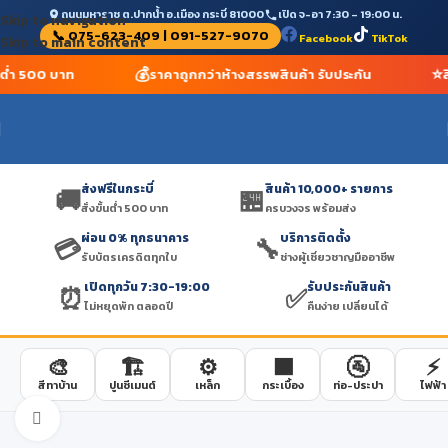
ถนนมหาราช ต.ปากน้ำ อ.เมือง กระบี่ 81000
เปิด จ-อา 7:30 – 19:00 น.
Skip to navigation
📞 075-623-409 | 091-527-9070
Facebook
TikTok
Skip to main content
💰
⭐
้นต่ำ 500 บาท
ราคาถูกกว่าห้างสรรพสินค้า รับประกัน
ส
ส่งฟรีในกระบี่
สินค้า 10,000+ รายการ
🚚
🏪
สั่งขั้นต่ำ 500 บาท
ครบวงจร พร้อมส่ง
ผ่อน 0% ทุกธนาคาร
บริการติดตั้ง
💳
🔧
รับบัตรเครดิตทุกใบ
ช่างผู้เชี่ยวชาญมืออาชีพ
เปิดทุกวัน 7:30-19:00
รับประกันสินค้า
⏰
✅
ไม่หยุดพัก ตลอดปี
คืนง่าย เปลี่ยนได้
🎨
🏗️
⚙️
🟫
🚰
⚡
สีทาบ้าน
ปูนซีเมนต์
เหล็ก
กระเบื้อง
ท่อ-ประปา
ไฟฟ้า
Click to enlarge