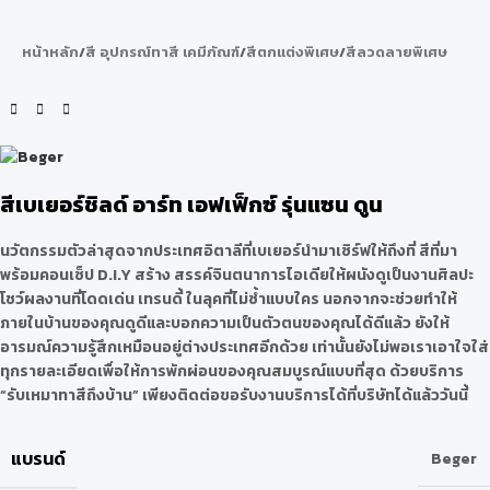
หน้าหลัก
/
สี อุปกรณ์ทาสี เคมีภัณฑ์
/
สีตกแต่งพิเศษ
/
สีลวดลายพิเศษ
สีเบเยอร์ชิลด์ อาร์ท เอฟเฟ็กซ์ รุ่นแซน ดูน
นวัตกรรมตัวล่าสุดจากประเทศอิตาลีที่เบเยอร์นำมาเซิร์ฟให้ถึงที่ สีที่มา
พร้อมคอนเซ็ป D.I.Y สร้าง สรรค์จินตนาการไอเดียให้ผนังดูเป็นงานศิลปะ
โชว์ผลงานที่โดดเด่น เทรนดี้ ในลุคที่ไม่ซ้ำแบบใคร นอกจากจะช่วยทำให้
ภายในบ้านของคุณดูดีและบอกความเป็นตัวตนของคุณได้ดีแล้ว ยังให้
อารมณ์ความรู้สึกเหมือนอยู่ต่างประเทศอีกด้วย เท่านั้นยังไม่พอเราเอาใจใส่
ทุกรายละเอียดเพื่อให้การพักผ่อนของคุณสมบูรณ์แบบที่สุด ด้วยบริการ
“รับเหมาทาสีถึงบ้าน” เพียงติดต่อขอรับงานบริการได้ที่บริษัทได้แล้ววันนี้
แบรนด์
Beger