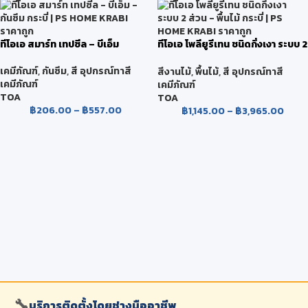
ทีโอเอ สมาร์ท เทปซีล – บีเอ็ม
ทีโอเอ โพลียูรีเทน ชนิดกึ่งเงา ระบบ 2
ส่วน
เคมีภัณฑ์
,
กันซึม
,
สี อุปกรณ์ทาสี
สีงานไม้
,
พื้นไม้
,
สี อุปกรณ์ทาสี
เคมีภัณฑ์
เคมีภัณฑ์
TOA
TOA
฿
206.00
–
฿
557.00
฿
1,145.00
–
฿
3,965.00
🔧
บริการติดตั้งโดยช่างมืออาชีพ