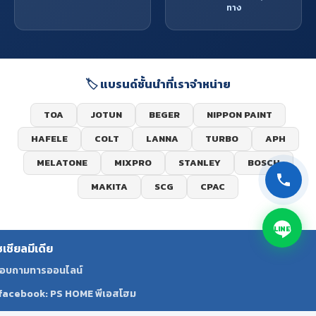
ทาง
🏷️ แบรนด์ชั้นนำที่เราจำหน่าย
TOA
JOTUN
BEGER
NIPPON PAINT
HAFELE
COLT
LANNA
TURBO
APH
MELATONE
MIXPRO
STANLEY
BOSCH
MAKITA
SCG
CPAC
LINE
ซเชียลมีเดีย
อบถามทารออนไลน์
facebook: PS HOME พีเอสโฮม