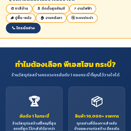
🎨 ทาสีบ้าน
🚿 ติดตั้งสุขภัณฑ์
⚡ งานไฟฟ้า
🪵 ปูพื้น-ผนัง
🏠 งานหลังคา
🚰 ระบบประปา
📞 โทรนัดช่าง
ทำไมต้องเลือก พีเอสโฮม กระบี่?
ร้านวัสดุก่อสร้างครบวงจรอันดับ 1 ของกระบี่ ที่คุณไว้วางใจได้
🏆
📦
อันดับ 1 ในกระบี่
สินค้า 10,000+ รายการ
ร้านวัสดุก่อสร้างที่ใหญ่ที่สุด
ทุกอย่างที่ต้องการสำหรับ
ครบที่สุด ไว้วางใจได้มากว่า
บ้านและงานก่อสร้าง มีครบใน