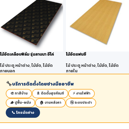
ไม้อัดเคลือบฟิล์ม รุ่นลานนา อีโค่
ไม้อัดแฟนซี
ไม้ ประตู หน้าต่าง
,
ไม้อัด
,
ไม้อัด
ไม้ ประตู หน้าต่าง
,
ไม้อัด
,
ไม้อัด
ภายนอก
ภายใน
🔧
บริการติดตั้งโดยช่างมืออาชีพ
🎨 ทาสีบ้าน
🚿 ติดตั้งสุขภัณฑ์
⚡ งานไฟฟ้า
🪵 ปูพื้น-ผนัง
🏠 งานหลังคา
🚰 ระบบประปา
📞 โทรนัดช่าง