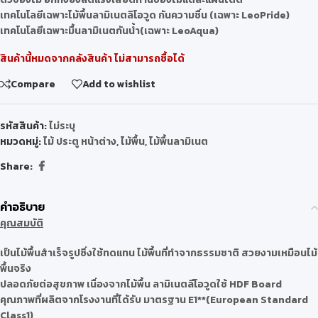
เทคโนโลยีเฉพาะไม้พื้นลามิเนตลิโอวูด กันความชื่น (เฉพาะ LeoPride)
เทคโนโลยีเฉพาะมื้นลามิเนตกันน้ำ(เฉพาะ LeoAqua)
สินค้านี้หมดจากคลังสินค้า ไม่สามารถซื้อได้
Compare
Add to wishlist
รหัสสินค้า:
ไม่ระบุ
หมวดหมู่:
ไม้ ประตู หน้าต่าง
,
ไม้พื้น
,
ไม้พื้นลามิเนต
Share:
คำอธิบาย
คุณสมบัติ
เป็นไม้พื้นสำเร็จรูปซึ่งใช้ทดแทน ไม้พื้นที่ทำจากธรรมชาติ สวยงามเหมือนไม้
พื้นจริง
ปลอดภัยต่อสุขภาพ เนื่องจากไม้พื้น ลามิเนตลีโอวูดใช้ HDF Board
คุณภาพที่ผลิตจากโรงงานที่ได้รับ มาตรฐาน E1**(European Standard
Class1)