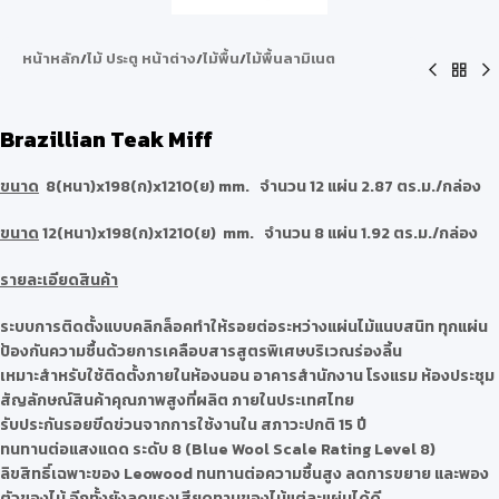
หน้าหลัก
/
ไม้ ประตู หน้าต่าง
/
ไม้พื้น
/
ไม้พื้นลามิเนต
Brazillian Teak Miff
ขนาด
8(หนา)x198(ก)x1210(ย) mm. จำนวน 12 แผ่น 2.87 ตร.ม./กล่อง
ขนาด
12(หนา)x198(ก)x1210(ย) mm. จำนวน 8 แผ่น 1.92 ตร.ม./กล่อง
รายละเอียดสินค้า
ระบบการติดตั้งแบบคลิกล็อคทำให้รอยต่อระหว่างแผ่นไม้แนบสนิท ทุกแผ่น
ป้องกันความชื้นด้วยการเคลือบสารสูตรพิเศษบริเวณร่องลิ้น
เหมาะสำหรับใช้ติดตั้งภายในห้องนอน อาคารสำนักงาน โรงแรม ห้องประชุม
สัญลักษณ์สินค้าคุณภาพสูงที่ผลิต ภายในประเทศไทย
รับประกันรอยขีดข่วนจากการใช้งานใน สภาวะปกติ 15 ปี
ทนทานต่อแสงแดด ระดับ 8 (Blue Wool Scale Rating Level 8)
ลิขสิทธิ์เฉพาะของ Leowood ทนทานต่อความชื้นสูง ลดการขยาย และพอง
ตัวของไม้ อีกทั้งยังลดแรงเสียดทานของไม้แต่ละแผ่นได้ดี