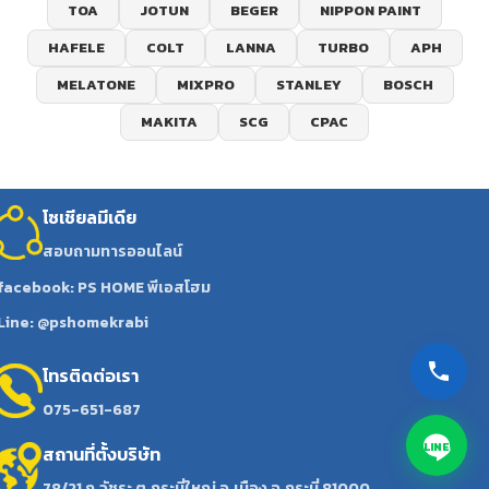
TOA
JOTUN
BEGER
NIPPON PAINT
HAFELE
COLT
LANNA
TURBO
APH
MELATONE
MIXPRO
STANLEY
BOSCH
MAKITA
SCG
CPAC
โซเชียลมีเดีย
สอบถามทารออนไลน์
facebook: PS HOME พีเอสโฮม
Line: @pshomekrabi
โทรติดต่อเรา
075-651-687
LINE
สถานที่ตั้งบริษัท
78/21 ถ.วัชระ ต.กระบี่ใหญ่ อ.เมือง จ.กระบี่ 81000