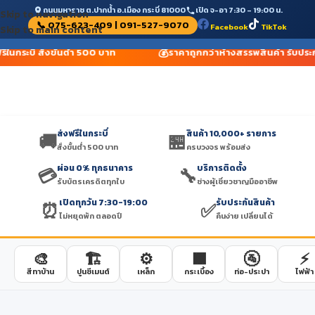
ถนนมหาราช ต.ปากน้ำ อ.เมือง กระบี่ 81000
เปิด จ-อา 7:30 – 19:00 น.
Skip to navigation
📞 075-623-409 | 091-527-9070
Facebook
TikTok
Skip to main content
💰
ีในกระบี่ สั่งขั้นต่ำ 500 บาท
ราคาถูกกว่าห้างสรรพสินค้า รับประก
ส่งฟรีในกระบี่
สินค้า 10,000+ รายการ
🚚
🏪
สั่งขั้นต่ำ 500 บาท
ครบวงจร พร้อมส่ง
ผ่อน 0% ทุกธนาคาร
บริการติดตั้ง
💳
🔧
รับบัตรเครดิตทุกใบ
ช่างผู้เชี่ยวชาญมืออาชีพ
เปิดทุกวัน 7:30-19:00
รับประกันสินค้า
⏰
✅
ไม่หยุดพัก ตลอดปี
คืนง่าย เปลี่ยนได้
🎨
🏗️
⚙️
🟫
🚰
⚡
สีทาบ้าน
ปูนซีเมนต์
เหล็ก
กระเบื้อง
ท่อ-ประปา
ไฟฟ้า