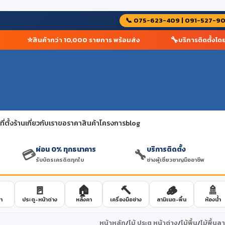
📞 075-623-409 | 091-527-9
⭐
🔧
สินค้ากว่า 10,000 รายการ พร้อมส่ง
บริการติดตั้งโดยช่า
่ตั้งร้าน
เกี่ยวกับเรา
ขอราคาสินค้าโครงการ
blog
ผ่อน 0% ทุกธนาคาร
บริการติดตั้ง
💳
🔧
รับบัตรเครดิตทุกใบ
ช่างผู้เชี่ยวชาญมืออาชีพ
🚪
🏠
🔨
🪵
🚿
า
ประตู-หน้าต่าง
หลังคา
เครื่องมือช่าง
ลามิเนต-พื้น
ห้องน้ำ
หน้าหลัก
/
ไม้ ประตู หน้าต่าง
/
ไม้พื้น
/
ไม้พื้นล