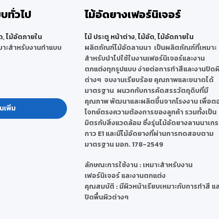
บทั่วไป
ไม้อัดยางเฟอร์นิเจอร์
ด
,
ไม้อัดภายใน
ไม้ ประตู หน้าต่าง
,
ไม้อัด
,
ไม้อัดภายใน
มาะสำหรับงานทำแบบ
ผลิตภัณฑ์ไม้อัดลานนา เป็นผลิตภัณฑ์ที่เหมาะ
สำหรับนำไปใช้ในงานเฟอร์นิเจอร์และงาน
ตกแต่งทุกรูปแบบ ง่ายต่อการทำสีและงานปิดผ
ต่างๆ จบงานเรียบร้อย คุณภาพและขนาดได้
มาตรฐาน ผนวกกับการคัดสรรวัตถุดิบที่มี
คุณภาพ พัฒนาและผลิตขึ้นจากโรงงาน เพื่อต
นเพิ่ม
โจทย์ตรงความต้องการของลูกค้า รวมทั้งเป็น
มิตรกับสิ่งแวดล้อม ซี่งรุ่นไม้อัดยางลานนาเก
กาว E1 และมีไม้อัดยางที่ผ่านการทดสอบตาม
มาตรฐาน มอก. 178-2549
ลักษณะการใช้งาน :
เหมาะสำหรับงาน
เฟอร์นิเจอร์ และงานตกแต่ง
คุณสมบัติ :
มีผิวหน้าเรียบเหมาะกับการทำสี แ
ปิดพื้นผิวต่างๆ