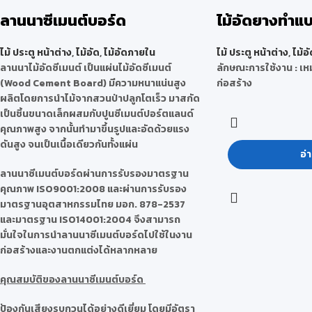
ลานนาซีเมนต์บอร์ด
ไม้อัดยางทำแบ
ไม้ ประตู หน้าต่าง
,
ไม้อัด
,
ไม้อัดภายใน
ไม้ ประตู หน้าต่าง
,
ไม้อั
ลานนาไม้อัดซีเมนต์ เป็นแผ่นไม้อัดซีเมนต์
ลักษณะการใช้งาน :
เห
(Wood Cement Board) มีความหนาแน่นสูง
ก่อสร้าง
ผลิตโดยการนำไม้จากสวนป่าปลูกโตเร็ว มาสกัด
เป็นชิ้นขนาดเล็กผสมกับปูนซีเมนต์ปอร์ตแลนด์
คุณภาพสูง จากนั้นทำมาขึ้นรูปและอัดด้วยแรง
ดันสูง จนเป็นเนื้อเดียวกันทั้งแผ่น
อ่า
ลานนาซีเมนต์บอร์ดผ่านการรับรองมาตรฐาน
คุณภาพ ISO9001:2008 และผ่านการรับรอง
มาตรฐานอุตสาหกรรมไทย มอก. 878-2537
และมาตรฐาน ISO14001:2004 จึงสามารถ
มั่นใจในการนำลานนาซีเมนต์บอร์ดไปใช้ในงาน
ก่อสร้างและงานตกแต่งได้หลากหลาย
คุณสมบัติของลานนาซีเมนต์บอร์ด
ป้องกันเสียงรบกวนได้อย่างดีเยี่ยม โดยมีอัตรา