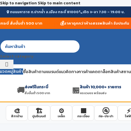
Skip to navigation
Skip to main content
ถนนมหาราช ต.ปากน้ำ อ.เมือง กระบี่ 81000
เปิด จ-อา 7:30 – 19:00 น.
💰
ี่ สั่งขั้นต่ำ 500 บาท
ราคาถูกกว่าห้างสรรพสินค้า รับประกัน
Select category
มวดหมู่สินค้า
ซื้อสินค้าตามแบรนด์
แนวคิดทางการค้า
แคตตาล็อกสินค้า
สถานที
ส่งฟรีในกระบี่
สินค้า 10,000+ รายการ
🚚
🏪
สั่งขั้นต่ำ 500 บาท
ครบวงจร พร้อมส่ง
🎨
🏗️
⚙️
🟫
🚰
⚡
สีทาบ้าน
ปูนซีเมนต์
เหล็ก
กระเบื้อง
ท่อ-ประปา
ไฟฟ้