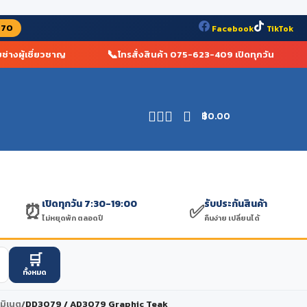
070
Facebook
TikTok
📞

งผู้เชี่ยวชาญ
โทรสั่งสินค้า 075-623-409 เปิดทุกวัน
฿
0.00
เปิดทุกวัน 7:30-19:00
รับประกันสินค้า
⏰
✅
ไม่หยุดพัก ตลอดปี
คืนง่าย เปลี่ยนได้
🛒
ทั้งหมด
ามิเนต
/
DD3079 / AD3079 Graphic Teak