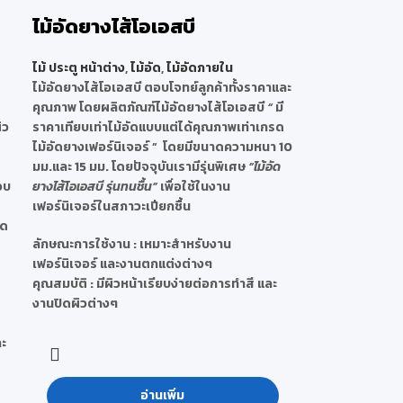
ไม้อัดยางไส้โอเอสบี
ไม้ ประตู หน้าต่าง
,
ไม้อัด
,
ไม้อัดภายใน
ไม้อัดยางไส้โอเอสบี ตอบโจทย์ลูกค้าทั้งราคาและ
คุณภาพ โดยผลิตภัณฑ์ไม้อัดยางไส้โอเอสบี
“
มี
ิว
ราคาเทียบเท่าไม้อัดแบบแต่ได้คุณภาพเท่าเกรด
ไม้อัดยางเฟอร์นิเจอร์ ”
โดยมีขนาดความหนา 10
มม.และ 15 มม. โดยปัจจุบันเรามีรุ่นพิเศษ
“ไม้อัด
อบ
ยางไส้โอเอสบี รุ่นทนชื้น”
เพื่อใช้ในงาน
เฟอร์นิเจอร์ในสภาวะเปียกชื้น
รด
ลักษณะการใช้งาน :
เหมาะสำหรับงาน
เฟอร์นิเจอร์ และงานตกแต่งต่างๆ
คุณสมบัติ :
มีผิวหน้าเรียบง่ายต่อการทำสี และ
งานปิดผิวต่างๆ
ละ
อ่านเพิ่ม