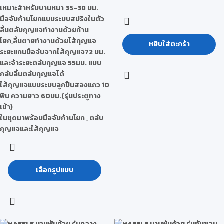
เหมาะสำหรับบานหนา 35-38 มม.
มือจับก้านโยกแบบระบบสปริงในตัว
ลิ้นตลับกุญแจทำงานด้วยก้าน
โยก,ลิ้นตายทำงานด้วยไส้กุญแจ
หยิบใส่ตะกร้า
ระยะแกนมือจับจากไส้กุญแจ72 มม.
และจ้าระยะตลับกุญแจ 55มม. แบบ
กลับลิ้นตลับกุญแจได้
ไส้กุญแจแบบระบบลูกปืนสองแถว 10
พิน ความยาว 60มม.(รุ่นประตูทาง
เข้า)
ในชุดมาพร้อมมือจับก้านโยก , ตลับ
กุญแจและไส้กุญแจ
เลือกรูปแบบ