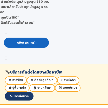
สำหรับประตูกว้างสูงสุด 850 มม.
เหมาะสำหรับประตูหนักสูงสุด 45
กก.
มุมเปิด 180°
ฟังก์ชันแขนตั้งค้าง 90°
หยิบใส่ตะกร้า
🔧
บริการติดตั้งโดยช่างมืออาชีพ
🎨 ทาสีบ้าน
🚿 ติดตั้งสุขภัณฑ์
⚡ งานไฟฟ้า
🪵 ปูพื้น-ผนัง
🏠 งานหลังคา
🚰 ระบบประปา
📞 โทรนัดช่าง