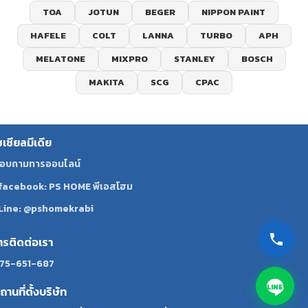
TOA
JOTUN
BEGER
NIPPON PAINT
HAFELE
COLT
LANNA
TURBO
APH
MELATONE
MIXPRO
STANLEY
BOSCH
MAKITA
SCG
CPAC
ซเชียลมีเดีย
อบถามทารออนไลน์
facebook: PS HOME พีเอสโฮม
Line: @pshomekrabi
ทรติดต่อเรา
75-651-687
LINE
ถานที่ตั้งบริษัท