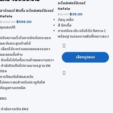
อะไหล่เฟอร์นิเจอร์
Hafele
ฮาร์ดแวร์ ฟิตติ้ง อะไหล่เฟอร์นิเจอร์
฿
39.00
฿
56.00
Hafele
วัสดุ เหล็ก
฿
599.00
฿
1,060.00
สี นิกเกิ้ล
คุณสมบัติ
การปรับระดับ ปรับได้3 ทิศทาง (
พร้อมฐานรองบานพับที่เหมาะสม )
ปรับความเร็วในการปิดจังหวะแรก
และจังหวะสุดท้ายได้
เลือกได้ระหว่างแบบแขนธรรมดา
และแขนตั้งค้าง
เลือกรูปแบบ
ติดตั้งได้กับทั้งบานซ้ายและบานขวา
กำลังปิดเป็นไปตามมาตรฐาน EN
1154
การป้องกันไฟและควัน
ไม่เหมาะสมสำหรับประตูกันไฟ
ข้อมูลทางเทคนิค
EN2
กำลังการเปิด EN2