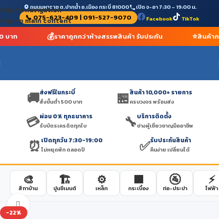
ถนนมหาราช ต.ปากน้ำ อ.เมือง กระบี่ 81000
เปิด จ-อา 7:30 – 19:00 น.
Skip to navigation
📞 075-623-409 | 091-527-9070
Facebook
TikTok
Skip to main content
💰
⭐
00 บาท
ราคาถูกกว่าห้างสรรพสินค้า รับประกัน
สินค้าก
ส่งฟรีในกระบี่
สินค้า 10,000+ รายการ
🚚
🏪
สั่งขั้นต่ำ 500 บาท
ครบวงจร พร้อมส่ง
ผ่อน 0% ทุกธนาคาร
บริการติดตั้ง
💳
🔧
รับบัตรเครดิตทุกใบ
ช่างผู้เชี่ยวชาญมืออาชีพ
เปิดทุกวัน 7:30-19:00
รับประกันสินค้า
⏰
✅
ไม่หยุดพัก ตลอดปี
คืนง่าย เปลี่ยนได้
🎨
🏗️
⚙️
🟫
🚰
⚡
สีทาบ้าน
ปูนซีเมนต์
เหล็ก
กระเบื้อง
ท่อ-ประปา
ไฟฟ้า
Click to enlarge
-22%