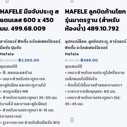
HAFELE มือจับประตู ส
HAFELE ลูกบิดก้านโยก
แตนเลส 600 x 450
รุ่นมาตรฐาน (สำหรับ
มม. 499.68.009
ห้องน้ำ) 489.10.792
ฮาร์ดแวร์ ฟิตติ้ง อะไหล่เฟอร์นิเจอร์
,
อุปกรณ์ล็อค
,
ลูกบิดประตู
,
ฮาร์ดแวร์
มือจับ ปุ่มจับ
ฟิตติ้ง อะไหล่เฟอร์นิเจอร์
Hafele
Hafele
฿
2,300.00
฿
499.00
฿
3,470.00
฿
740.00
คุณสมบัติ
คุณสมบัติ
• สี: สแตนเลสด้าน
• เหมาะสำหรับบานประตูไม้หรือบาน
• เหมาะสำหรับประตูกระจก
เหล็กแบบไม่มีบังใบ
อะลูมิเนียม และประตูบานไม้
• ติดตั้งได้ทั้งบานซ้ายและบานขวา
• สกรูเกลียว M8
• ระยะเจาะตลับกุญแจ: 60 มม.
• สำหรับบานประตูหนา 35-50 มม.
• เหมาะสำหรับบานประตูหนา (b):
(บานไม้ และบานอะลูมิเนียม)
35-45 มม.
• สำหรับบานประตูหนา 8-15 มม.
(บานกระจก)
• รูเจาะกระจก สำหรับยึดมือจับ Ø12