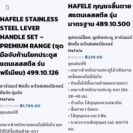
HAFELE กุญแจลิ้นตาย
สแตนเลสสตีล รุ่น
HAFELE STAINLESS
มาตรฐาน 489.10.500
STEEL LEVER
HANDLE SET –
อุปกรณ์ล็อค
,
ลูกบิดประตู
,
ฮาร์ดแวร์
PREMIUM RANGE (ชุด
ฟิตติ้ง อะไหล่เฟอร์นิเจอร์
Hafele
มือจับก้านโยกประตูส
฿
239.00
฿
400.00
แตนเลสสตีล ร่น
คุณสมบัติ
• เหมาะสำหรับบานประตูไม้ หรือบาน
พรีเมียม) 499.10.126
เหล็กแบบไม่มีบังใบ
• ติดตั้งได้ทั้งบานซ้ายและบานขวา
ฮาร์ดแวร์ ฟิตติ้ง อะไหล่เฟอร์นิเจอร์
,
• เหมาะสำหรับบานประตู: หนา (b):
มือจับ ปุ่มจับ
28-45 มม.
Hafele
• ด้านใน: ไส้กุญแจหางปลาบิด
฿
1,790.00
฿
3,500.00
• ลิ้นตาย 1 จังหวะ
คุณสมบัติ
• ไส้กุญแจระบบ 5 พิน
• ระยะเจาะตลับกุญแจ (a): 60/70
เหมาะสำหรับบานแบบไม่มีบังใบ และ
มม.
ใช้ได้ทั้งเปิดซ้าย-ขวา