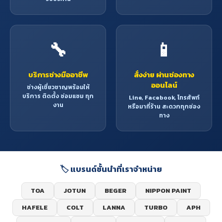
🔧
📱
บริการช่างมืออาชีพ
สั่งง่าย ผ่านช่องทาง
ออนไลน์
ช่างผู้เชี่ยวชาญพร้อมให้
บริการ ติดตั้ง ซ่อมแซม ทุก
Line, Facebook, โทรศัพท์
งาน
หรือมาที่ร้าน สะดวกทุกช่อง
ทาง
🏷️ แบรนด์ชั้นนำที่เราจำหน่าย
TOA
JOTUN
BEGER
NIPPON PAINT
HAFELE
COLT
LANNA
TURBO
APH