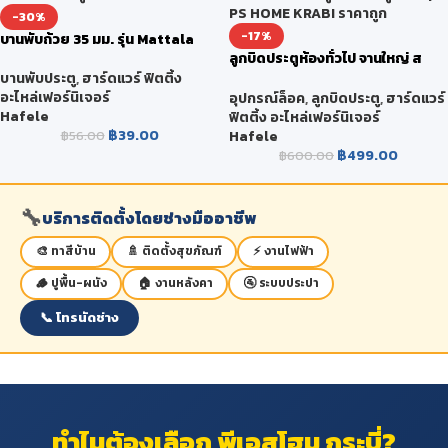
-30%
-17%
บานพับถ้วย 35 มม. รุ่น Mattala
ลูกบิดประตูห้องทั่วไป จานใหญ่ ส
แตนเลสสตีล รุ่นพรีเมียม
บานพับประตู
,
ฮาร์ดแวร์ ฟิตติ้ง
489.10.400
อะไหล่เฟอร์นิเจอร์
อุปกรณ์ล็อค
,
ลูกบิดประตู
,
ฮาร์ดแวร์
Hafele
ฟิตติ้ง อะไหล่เฟอร์นิเจอร์
฿
39.00
Hafele
฿
56.00
฿
499.00
฿
600.00
🔧
บริการติดตั้งโดยช่างมืออาชีพ
🎨 ทาสีบ้าน
🚿 ติดตั้งสุขภัณฑ์
⚡ งานไฟฟ้า
🪵 ปูพื้น-ผนัง
🏠 งานหลังคา
🚰 ระบบประปา
📞 โทรนัดช่าง
ทำไมต้องเลือก พีเอสโฮม กระบี่?