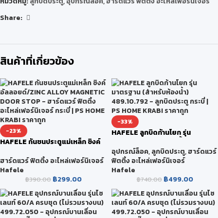
หมวดหมู่:
ลูกบิดประตู
,
อุปกรณ์ล็อค
,
ฮาร์ดแวร์ ฟิตติ้ง อะไหล่เฟอร์นิเจอร์
Share:
สินค้าที่เกี่ยวข้อง
-33%
-23%
HAFELE ลูกบิดก้านโยก รุ่น
HAFELE กันชนประตูแม่เหล็ก ซิงค์
มาตรฐาน (สำหรับห้องน้ำ)
อัลลอยด์/ZINC ALLOY
489.10.792
อุปกรณ์ล็อค
,
ลูกบิดประตู
,
ฮาร์ดแวร์
MAGNETIC DOOR STOP
ฮาร์ดแวร์ ฟิตติ้ง อะไหล่เฟอร์นิเจอร์
ฟิตติ้ง อะไหล่เฟอร์นิเจอร์
Hafele
Hafele
฿
299.00
฿
499.00
฿
390.00
฿
740.00