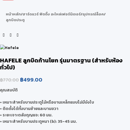
หน้าหลัก
/
ฮาร์ดแวร์ ฟิตติ้ง อะไหล่เฟอร์นิเจอร์
/
อุปกรณ์ล็อค
/
ลูกบิดประตู
HAFELE ลูกบิดก้านโยก รุ่นมาตรฐาน (สำหรับห้อง
ทั่วไป)
฿
499.00
฿
770.00
คุณสมบัติ
• เหมาะสำหรับบานประตูไม้หรือบานเหล็กแบบไม่มีบังใบ
• ติดตั้งได้ทั้งบานซ้ายและบานขวา
• ระยะเจาะตลับกุญแจ: 60 มม.
• เหมาะสำหรับบานประตูหนา (b): 35-45 มม.