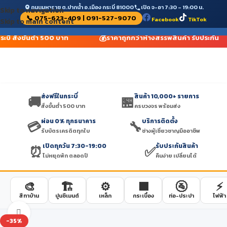
ถนนมหาราช ต.ปากน้ำ อ.เมือง กระบี่ 81000
เปิด จ-อา 7:30 – 19:00 น.
Skip to navigation
📞 075-623-409 | 091-527-9070
Facebook
TikTok
Skip to main content
💰
ะบี่ สั่งขั้นต่ำ 500 บาท
ราคาถูกกว่าห้างสรรพสินค้า รับประกัน
ส่งฟรีในกระบี่
สินค้า 10,000+ รายการ
🚚
🏪
สั่งขั้นต่ำ 500 บาท
ครบวงจร พร้อมส่ง
ผ่อน 0% ทุกธนาคาร
บริการติดตั้ง
💳
🔧
รับบัตรเครดิตทุกใบ
ช่างผู้เชี่ยวชาญมืออาชีพ
เปิดทุกวัน 7:30-19:00
รับประกันสินค้า
⏰
✅
ไม่หยุดพัก ตลอดปี
คืนง่าย เปลี่ยนได้
🎨
🏗️
⚙️
🟫
🚰
⚡
สีทาบ้าน
ปูนซีเมนต์
เหล็ก
กระเบื้อง
ท่อ-ประปา
ไฟฟ้า
Click to enlarge
-35%