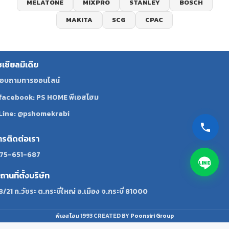
MELATONE
MIXPRO
STANLEY
BOSCH
MAKITA
SCG
CPAC
ซเชียลมีเดีย
อบถามทารออนไลน์
facebook: PS HOME พีเอสโฮม
Line: @pshomekrabi
ทรติดต่อเรา
75-651-687
LINE
ถานที่ตั้งบริษัท
8/21 ถ.วัชระ ต.กระบี่ใหญ่ อ.เมือง จ.กระบี่ 81000
พีเอสโฮม
1993 CREATED BY
Poonsiri Group