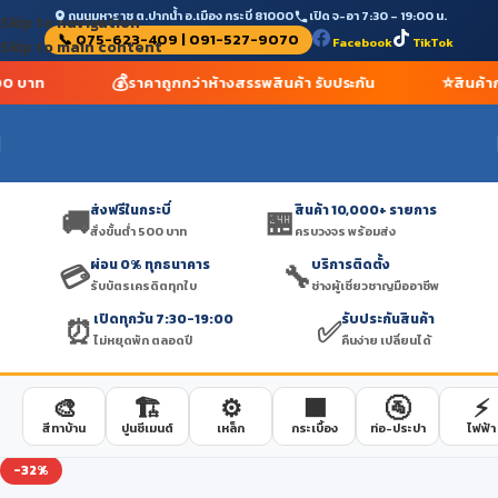
ถนนมหาราช ต.ปากน้ำ อ.เมือง กระบี่ 81000
เปิด จ-อา 7:30 – 19:00 น.
Skip to navigation
📞 075-623-409 | 091-527-9070
Facebook
TikTok
Skip to main content
💰
⭐
500 บาท
ราคาถูกกว่าห้างสรรพสินค้า รับประกัน
สินค้า
ส่งฟรีในกระบี่
สินค้า 10,000+ รายการ
🚚
🏪
สั่งขั้นต่ำ 500 บาท
ครบวงจร พร้อมส่ง
ผ่อน 0% ทุกธนาคาร
บริการติดตั้ง
💳
🔧
รับบัตรเครดิตทุกใบ
ช่างผู้เชี่ยวชาญมืออาชีพ
เปิดทุกวัน 7:30-19:00
รับประกันสินค้า
⏰
✅
ไม่หยุดพัก ตลอดปี
คืนง่าย เปลี่ยนได้
🎨
🏗️
⚙️
🟫
🚰
⚡
สีทาบ้าน
ปูนซีเมนต์
เหล็ก
กระเบื้อง
ท่อ-ประปา
ไฟฟ้า
-32%