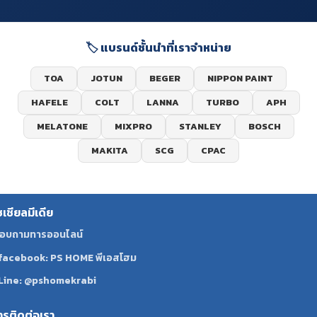
🏷️ แบรนด์ชั้นนำที่เราจำหน่าย
TOA
JOTUN
BEGER
NIPPON PAINT
HAFELE
COLT
LANNA
TURBO
APH
MELATONE
MIXPRO
STANLEY
BOSCH
MAKITA
SCG
CPAC
ซเชียลมีเดีย
อบถามทารออนไลน์
facebook: PS HOME พีเอสโฮม
Line: @pshomekrabi
ทรติดต่อเรา