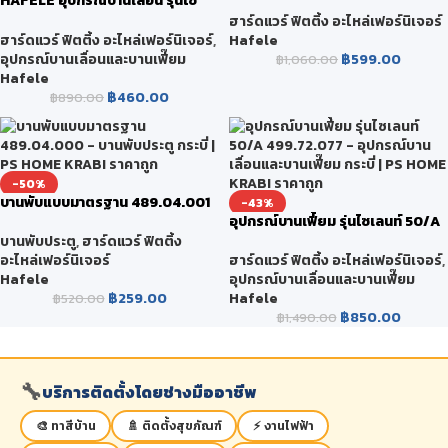
HAFELE อุปกรณ์บานเลื่อน รุ่นไซ
ติดลอย EN2 489.30.012
เลนท์ 60/A ครบชุด (ไม่รวมรางบน)
ฮาร์ดแวร์ ฟิตติ้ง อะไหล่เฟอร์นิเจอร์
499.72.050
ฮาร์ดแวร์ ฟิตติ้ง อะไหล่เฟอร์นิเจอร์
,
Hafele
อุปกรณ์บานเลื่อนและบานเฟี๊ยม
฿
599.00
฿
1,060.00
Hafele
฿
460.00
฿
890.00
-50%
บานพับแบบมาตรฐาน 489.04.001
-43%
อุปกรณ์บานเฟี้ยม รุ่นไซเลนท์ 50/A
499.72.077
บานพับประตู
,
ฮาร์ดแวร์ ฟิตติ้ง
อะไหล่เฟอร์นิเจอร์
ฮาร์ดแวร์ ฟิตติ้ง อะไหล่เฟอร์นิเจอร์
,
Hafele
อุปกรณ์บานเลื่อนและบานเฟี๊ยม
฿
259.00
Hafele
฿
520.00
฿
850.00
฿
1,490.00
🔧
บริการติดตั้งโดยช่างมืออาชีพ
🎨 ทาสีบ้าน
🚿 ติดตั้งสุขภัณฑ์
⚡ งานไฟฟ้า