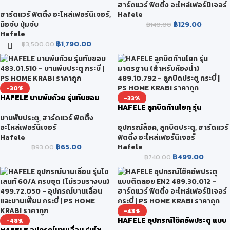
LEVER HANDLE SET – PREMIUM
MOUNTED DOOR STOPPER
ฮาร์ดแวร์ ฟิตติ้ง อะไหล่เฟอร์นิเจอร์
RANGE (ชุดมือจับก้านโยกประตูส
ฮาร์ดแวร์ ฟิตติ้ง อะไหล่เฟอร์นิเจอร์
,
Hafele
แตนเลสสตีล ร่นพรีเมียม)
มือจับ ปุ่มจับ
฿
129.00
฿
140.00
499.10.126
Hafele
฿
1,790.00
฿
3,500.00
-30%
HAFELE บานพับถ้วย รุ่นทับขอบ
-33%
483.01.510
HAFELE ลูกบิดก้านโยก รุ่น
มาตรฐาน (สำหรับห้องน้ำ)
บานพับประตู
,
ฮาร์ดแวร์ ฟิตติ้ง
489.10.792
อะไหล่เฟอร์นิเจอร์
อุปกรณ์ล็อค
,
ลูกบิดประตู
,
ฮาร์ดแวร์
Hafele
ฟิตติ้ง อะไหล่เฟอร์นิเจอร์
฿
65.00
Hafele
฿
93.00
฿
499.00
฿
740.00
-43%
HAFELE อุปกรณ์โช๊คอัพประตู แบบ
-48%