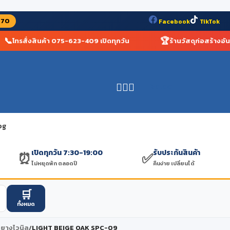
070
Facebook
TikTok

🏆
โทรสั่งสินค้า 075-623-409 เปิดทุกวัน
ร้านวัสดุก่อสร้างอันดับ 1
฿
0.00
og
เปิดทุกวัน 7:30-19:00
รับประกันสินค้า
⏰
✅
ไม่หยุดพัก ตลอดปี
คืนง่าย เปลี่ยนได้
🛒
ทั้งหมด
องยางไวนิล
/
LIGHT BEIGE OAK SPC-09