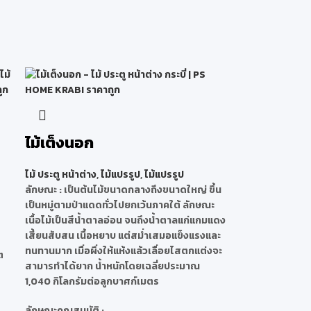
ไม้เต็งนอก
ไม้ ประตู หน้าต่าง
,
ไม้แปรรูป
,
ไม้แปรรูป
ลักษณะ
: เป็นต้นไม้ขนาดกลางถึงขนาดใหญ่ ขึ้น
เป็นหมู่ตามป่าแดดทั่วไปยกเว้นภาคใต้ ลักษณะ
เนื้อไม้เป็นสีน้ำตาลอ่อน จนถึงน้ำตาลแก่แกมแดง
เสี้ยนสับสน เนื้อหยาบ แต่สม่ำเสมอแข็งแรงและ
ทนทานมาก เมื่อผึ่งให้แห้งแล้วเลื่อยไสตกแต่งจะ
ต
สามารทำได้ยาก น้ำหนักโดยเฉลี่ยประมาณ
1,040 กิโลกรัมต่อลูกบาศก์เมตร
ลักษณะคุณสมบัติ
: