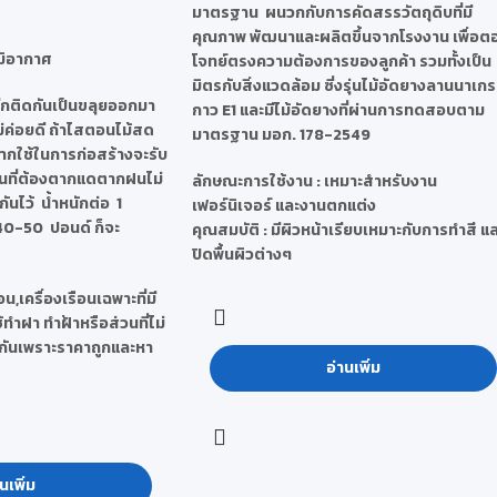
มาตรฐาน ผนวกกับการคัดสรรวัตถุดิบที่มี
คุณภาพ พัฒนาและผลิตขึ้นจากโรงงาน เพื่อต
มิอากาศ
โจทย์ตรงความต้องการของลูกค้า รวมทั้งเป็น
มิตรกับสิ่งแวดล้อม ซี่งรุ่นไม้อัดยางลานนาเก
ฉีกติดกันเป็นขลุยออกมา
กาว E1 และมีไม้อัดยางที่ผ่านการทดสอบตาม
ม่ค่อยดี ถ้าไสตอนไม้สด
มาตรฐาน มอก. 178-2549
 หากใช้ในการก่อสร้างจะรับ
้ในที่ต้องตากแดตากฝนไม่
ลักษณะการใช้งาน :
เหมาะสำหรับงาน
กันไว้ น้ำหนักต่อ 1
เฟอร์นิเจอร์ และงานตกแต่ง
0-50 ปอนด์ ก็จะ
คุณสมบัติ :
มีผิวหน้าเรียบเหมาะกับการทำสี แ
ปิดพื้นผิวต่างๆ
อน,เครื่องเรือนเฉพาะที่มี
ทำฝา ทำฝ้าหรือส่วนที่ไม่
้กันเพราะราคาถูกและหา
อ่านเพิ่ม
นเพิ่ม