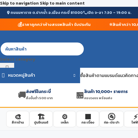
Skip to navigation
Skip to main content
ถนนมหาราช ต.ปากน้ำ อ.เมือง กระบี่ 81000
เปิด จ-อา 7:30 – 19:00 น.
💰
⭐
ราคาถูกกว่าห้างสรรพสินค้า รับประกัน
สินค้ากว่า 10,00
Select category
หมวดหมู่สินค้า
ซื้อสินค้าตามแบรนด์
แนวคิดทาง
ส่งฟรีในกระบี่
สินค้า 10,000+ รายการ
🚚
🏪
สั่งขั้นต่ำ 500 บาท
ครบวงจร พร้อมส่ง
🎨
🏗️
⚙️
🟫
🚰
⚡
สีทาบ้าน
ปูนซีเมนต์
เหล็ก
กระเบื้อง
ท่อ-ประปา
ไฟฟ้