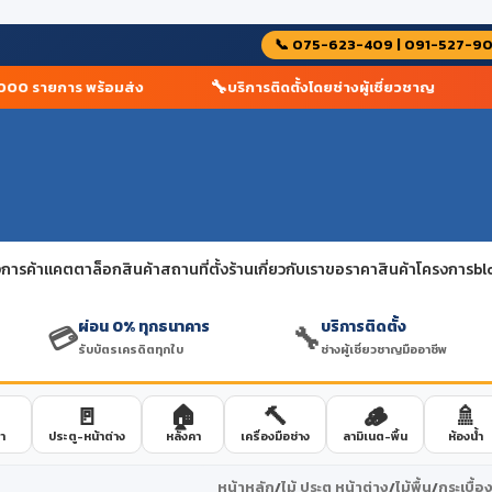
📞 075-623-409 | 091-527-9
🔧

0 รายการ พร้อมส่ง
บริการติดตั้งโดยช่างผู้เชี่ยวชาญ
การค้า
แคตตาล็อกสินค้า
สถานที่ตั้งร้าน
เกี่ยวกับเรา
ขอราคาสินค้าโครงการ
bl
ผ่อน 0% ทุกธนาคาร
บริการติดตั้ง
💳
🔧
รับบัตรเครดิตทุกใบ
ช่างผู้เชี่ยวชาญมืออาชีพ
🚪
🏠
🔨
🪵
🚿
า
ประตู-หน้าต่าง
หลังคา
เครื่องมือช่าง
ลามิเนต-พื้น
ห้องน้ำ
หน้าหลัก
/
ไม้ ประตู หน้าต่าง
/
ไม้พื้น
/
กระเบื้