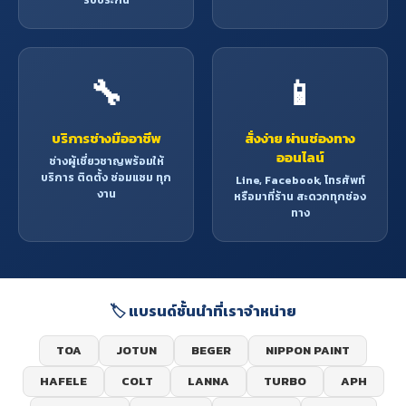
🔧
📱
บริการช่างมืออาชีพ
สั่งง่าย ผ่านช่องทาง
ออนไลน์
ช่างผู้เชี่ยวชาญพร้อมให้
บริการ ติดตั้ง ซ่อมแซม ทุก
Line, Facebook, โทรศัพท์
งาน
หรือมาที่ร้าน สะดวกทุกช่อง
ทาง
🏷️ แบรนด์ชั้นนำที่เราจำหน่าย
TOA
JOTUN
BEGER
NIPPON PAINT
HAFELE
COLT
LANNA
TURBO
APH