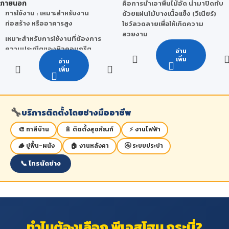
ภายนอก
คือการนำเอาพื้นไม้อัด นำมาปิดทับ
28.1 กก., 33.7 กก.
การใช้งาน : เหมาะสำหรับงาน
ด้วยแผ่นไม้บางเนื้อแข็ง (วีเนียร์)
ขนาดพิเศษ : 122 x 244 cm. / 120
ก่อสร้าง หรืออาคารสูง
โชว์ลวดลายเพื่อให้เกิดความ
x 300 cm. หรือ ตามตกลงกับทาง
สวยงาม
เหมาะสำหรับการใช้งานที่ต้องการ
บริษัท
ความประณีตของผิวคอนกรีต
คุณสมบัติ
ขนาดพิเศษ (ความหนา) : 14
อ่าน
เรียบสวยพิเศษ
mm./15 mm./18 mm.
เพิ่ม
อ่าน
ไม้อัดแฟนซีจะเน้นที่ความสวยงาม
จำนวนครั้งในการใช้งาน : 15-25
เพิ่ม
ตามธรรมชาติ ด้วยผิววีเนียร์ไม้
ครั้ง
จริง มีลายให้เลือกได้หลากหลาย
***หมายเหตุ จำนวนครั้งในการใช้
ชนิด เช่น สัก แอช บีช เมเปิ้ล
งานจริงนั้นสามารถเปลี่ยนแปลง
🔧
ลักษณะการใช้งาน : เหมาะสำหรับ
บริการติดตั้งโดยช่างมืออาชีพ
ได้ โดยขึ้นอยู่กับ สภาพแวดล้อม วิธี
งานเฟอร์นิเจอร์ งานตกแต่งภายใน
ใช้งานของผู้ใช้ การเก็บรักษา และ
🎨 ทาสีบ้าน
🚿 ติดตั้งสุขภัณฑ์
⚡ งานไฟฟ้า
บิวท์อิน ฯลฯ
สภาวะอากาศ
🪵 ปูพื้น-ผนัง
🏠 งานหลังคา
🚰 ระบบประปา
📞 โทรนัดช่าง
ทำไมต้องเลือก พีเอสโฮม กระบี่?