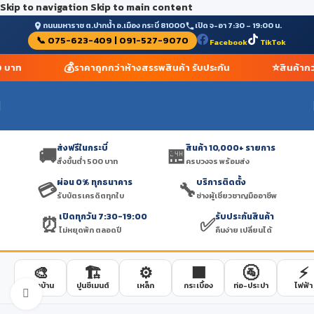
Skip to navigation
Skip to main content
ถนนมหาราช ต.ปากน้ำ อ.เมือง กระบี่ 81000
เปิด จ-อา 7:30 – 19:00 น.
📞 075-623-409 | 091-527-9070
Facebook
TikTok
💰
⭐
00 บาท
ราคาถูกกว่าห้างสรรพสินค้า รับประกัน
สินค้ากว
ส่งฟรีในกระบี่
สินค้า 10,000+ รายการ
🚚
🏪
สั่งขั้นต่ำ 500 บาท
ครบวงจร พร้อมส่ง
ผ่อน 0% ทุกธนาคาร
บริการติดตั้ง
💳
🔧
รับบัตรเครดิตทุกใบ
ช่างผู้เชี่ยวชาญมืออาชีพ
เปิดทุกวัน 7:30-19:00
รับประกันสินค้า
⏰
✅
ไม่หยุดพัก ตลอดปี
คืนง่าย เปลี่ยนได้
🎨
🏗️
⚙️
🟫
🚰
⚡
สีทาบ้าน
ปูนซีเมนต์
เหล็ก
กระเบื้อง
ท่อ-ประปา
ไฟฟ้า
Click to enlarge