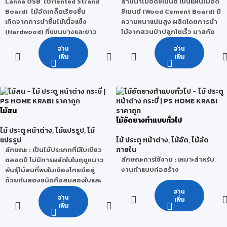
Lanna OSB (Oriented Strand
ลานนาไม้อัดซีเมนต์ เป็นแผ่นไม้อัด
Board) ไม้อัดเกล็ดเรียงชิ้น
ซีเมนต์ (Wood Cement Board) มี
เกิดจากการนำชิ้นไม้เนื้อแข็ง
ความหนาแน่นสูง ผลิตโดยการนำ
(Hardwood) ที่แบนบางและยาว
ไม้จากสวนป่าปลูกโตเร็ว มาสกัด
วางสลับเสี้ยนขวางตั้งฉากกัน
เป็นชิ้นขนาดเล็กผสมกับปูนซีเมนต์
อ่าน
อ่าน
หลายชั้น โดยใช้กาวชนิดพิเศษและ
ปอร์ตแลนด์คุณภาพสูง จากนั้นทำ
เพิ่ม
เพิ่ม
เรซินเป็นส่วนผสม ผ่าน
มาขึ้นรูปและอัดด้วยแรงดันสูง จน
กระบวนการอัดด้วยความร้อนและ
เป็นเนื้อเดียวกันทั้งแผ่น
แรงดันสูง
ลานนาซีเมนต์บอร์ดผ่านการ
มาตรฐานสากล จากโรงงานผู้ผลิต
รับรองมาตรฐานคุณภาพ
ประเทศมาเลเซีย ซึ่งเป็นผู้ผลิต OSB
ISO9001:2008 และผ่านการ
ไม้สน
อันดับหนึ่งในภูมิภาคอาเซียน
รับรองมาตรฐานอุตสาหกรรมไทย
ไม้อัดยางทำแบบทั่วไป
บริษัท สุขสวัสดิ์ไม้อัดไทย จำกัด
มอก. 878-2537 และมาตรฐาน
ไม้ ประตู หน้าต่าง
,
ไม้แปรรูป
,
ไม้
เป็นผู้แทนจำหน่ายแต่เพียงผู้เดียว
ISO14001:2004 จึงสามารถมั่นใจ
แปรรูป
ไม้ ประตู หน้าต่าง
,
ไม้อัด
,
ไม้อัด
ในประเทศไทย
ในการนำลานนาซีเมนต์บอร์ดไปใช้
ภายใน
ลักษณะ
: เป็นไม้ประเภทที่มีใบเขียว
นวัตกรรมวัสดุทดแทนไม้ ที่ตอบ
ในงานก่อสร้างและงานตกแต่งได้
ลักษณะการใช้งาน :
เหมาะสำหรับ
ตลอดปี ไม่มีการผลัดใบในฤดูหนาว
โจทย์และเป็นมิตรกับสิ่งแวดล้อม
หลากหลาย
งานทำแบบก่อสร้าง
พันธุ์ไม้สนที่พบในเมืองไทยมีอยู่
คุณสมบัติ LANNA OSB
ด้วยกันสองชนิดคือสนสองใบและ
คุณสมบัติของลานนาซีเมนต์
สนสามใบ
อ่าน
มีความเหนียว ยืดหยุ่นสูง รับแรง
บอร์ด
อ่าน
เพิ่ม
เฉือนแรงดัดได้ดี และแข็งแรงกว่า
คุณสมบัติ
:
เพิ่ม
ป้องกันเสียงรบกวนได้อย่างดี
ไม้อัดชนิดอื่น 3 เท่า
- ไม้สนยังถือเป็นไม้เนื้ออ่อน แม้ว่า
เยี่ยม โดยมีอัตราการกันเสียง ที่
คงขนาดแม้ในสภาวะความชื้นสูง
ความแข็งแรงของไม้สนบาง