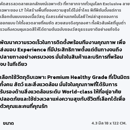
คัดสรรลวดลายเอกลักษณ์เฉพาะตัว ที่หายากจากทั่วมุมโลก Exclusive ลาย
เฉพาะของ LT ให้สร้างพื้นที่ของความสุขได้ไม่ซ้ำใคร พิถีพิถันตั้งแต่การ
เลือกต้นแบบของเนื้อวัสดุ รังสรรค์ผ่านเทคโนโลยี ใหม่ล่าสุดของการ
ออกแบบ ให้ทั้งลวดลายที่คมชัด สวยสมจริงทุกองศา ทั้งผิวสัมผัสที่นูนต่ำ
รวมถึงควมคุมเฉดสีให้ได้ตามต้นฉบับของวัสดุธรรมชาติอย่างแท้จริง
พัฒนาความรวดเร็วในการติดตั้งพร้อมทีมงานคุณภาพ เพื่อ
ส่งมอบ Experience ที่มีประสิทธิภาพตั้งแต่ต้นทางจนถึง
ปลายทางอย่างครบวงจร มั่นใจในสินค้าและบริการที่พร้อม
จบ ในทีเดียว
เลือกใช้วัตถุดิบเฉพาะ Premium Healthy Grade ที่เป็นมิตร
ทั้งคน สัตว์ และสิ่งแวดล้อม มั่นใจในคุณภาพที่ได้รับการ
รับรองด้านสิ่งแวดล้อมระดับ World-class ให้ที่อยู่อาศัย
ปลอดภัยและใช้ช่วงเวลาแห่งความสุขกับชีวิตที่เลือกได้เพื่อ
ตัวคุณและคนที่คุณรัก
ขนาด
4.3 มิล 18 x 122 CM.