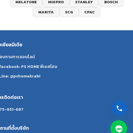
MELATONE
MIXPRO
STANLEY
BOSCH
MAKITA
SCG
CPAC
ซเชียลมีเดีย
อบถามทารออนไลน์
facebook: PS HOME พีเอสโฮม
Line: @pshomekrabi
ทรติดต่อเรา
75-651-687
ถานที่ตั้งบริษัท
LINE