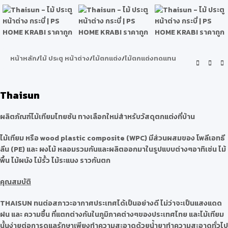
หน้าหลัก
/
ไม้ ประตู หน้าต่าง
/
ไม้ตกแต่ง
/
ไม้ตกแต่งทดแทน
Thaisun
ผลิตภัณฑ์ไม้เทียมไทยซัน ทางเลือกใหม่สำหรับวัสดุตกแต่งที่บ้าน
ไม้เทียม หรือ wood plastic composite (WPC) มีส่วนผสมของ โพลีเอทธี
ลีน (PE) และ ผงไม้ หลอมรวมกันและผลิตออกมาในรูปแบบต่างๆอาทิเช่น ไม้
พื้น ไม้ผนัง ไม้รั้ว ไม้ระแนง ราวกันตก
คุณสมบัติ
THAISUN ทนต่อสภาวะอากาศประเทศได้เป็นอย่างดี ไม่ว่าจะเป็นแสงแดด
ฝน และ ความชื้น ที่แตกต่างกันในภูมิภาคต่างๆของประเทศไทย และไม้เทียม
นั้นง่ายต่อการดูแลรักษาเพียงทำความสะอาดด้วยน้ำยาทำความสะอาดทั่วไป