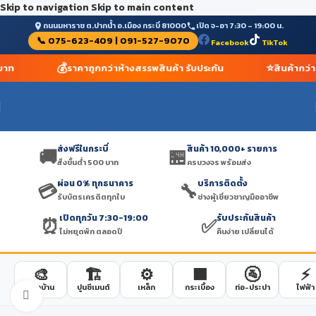
Skip to navigation
Skip to main content
ถนนมหาราช ต.ปากน้ำ อ.เมือง กระบี่ 81000
เปิด จ-อา 7:30 – 19:00 น.
📞 075-623-409 | 091-527-9070
Facebook
TikTok
💰
⭐
 บาท
ราคาถูกกว่าห้างสรรพสินค้า รับประกัน
สินค้ากว่
ส่งฟรีในกระบี่
สินค้า 10,000+ รายการ
🚚
🏪
สั่งขั้นต่ำ 500 บาท
ครบวงจร พร้อมส่ง
ผ่อน 0% ทุกธนาคาร
บริการติดตั้ง
💳
🔧
รับบัตรเครดิตทุกใบ
ช่างผู้เชี่ยวชาญมืออาชีพ
เปิดทุกวัน 7:30-19:00
รับประกันสินค้า
⏰
✅
ไม่หยุดพัก ตลอดปี
คืนง่าย เปลี่ยนได้
🎨
🏗️
⚙️
🟫
🚰
⚡
สีทาบ้าน
ปูนซีเมนต์
เหล็ก
กระเบื้อง
ท่อ-ประปา
ไฟฟ้า
Click to enlarge