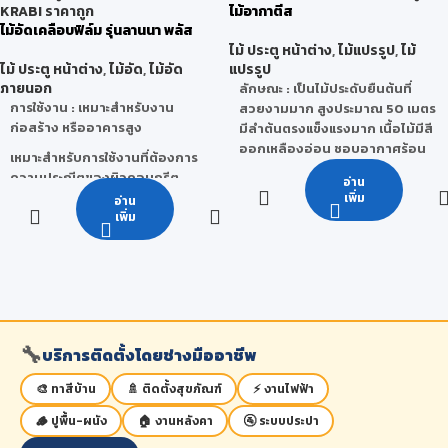
ลักษณะการใช้งาน :
เหมาะสำหรับ
ชุดห้องครัว, ห้องซาวน่า, ห้อง
ไม้อากาตีส
น้ำหนัก (กก./ตร.ม.) : 11.1 กก.,
งานเฟอร์นิเจอร์ และงานตกแต่ง
Lab,ผนังกั้นห้อง, ฝ้าเพดาน, ประตูพี
ไม้อัดเคลือบฟิล์ม รุ่นลานนา พลัส
13.9 กก., 16.7 กก., 22.6 กก.,
ต่างๆ
วีซี, คิ้ว-บัว เป็นต้น
ไม้ ประตู หน้าต่าง
,
ไม้แปรรูป
,
ไม้
28.1 กก., 33.7 กก.
คุณสมบัติ :
มีผิวหน้าเรียบง่ายต่อ
ไม้ ประตู หน้าต่าง
,
ไม้อัด
,
ไม้อัด
แปรรูป
ขนาดพิเศษ : 122 x 244 cm. / 120
การทำสี และงานปิดผิวต่างๆ
ภายนอก
ลักษณะ
: เป็นไม้ประดับยืนต้นที่
x 300 cm. หรือ ตามตกลงกับทาง
การใช้งาน : เหมาะสำหรับงาน
สวยงามมาก สูงประมาณ 50 เมตร
บริษัท
ก่อสร้าง หรืออาคารสูง
มีลำต้นตรงแข็งแรงมาก เนื้อไม้มีสี
ขนาดพิเศษ (ความหนา) : 14
ออกเหลืองอ่อน ชอบอากาศร้อน
เหมาะสำหรับการใช้งานที่ต้องการ
mm./15 mm./18 mm.
และชื้น มีถิ่นกำเนิด สันนิษฐานว่ามี
ความประณีตของผิวคอนกรีต
อ่าน
ถิ่นกำเนิดจากประเทศอินโดนีเซีย
เรียบสวยพิเศษ
เพิ่ม
อ่าน
จำนวนครั้งในการใช้งาน : 10-15
เพิ่ม
คุณสมบัติ
: ไม้อกาตีสเป็นไม้เนื้อ
ครั้ง
ละเอียด ไม่เปลี่ยนรูปทรง ทนทาน
***หมายเหตุ จำนวนครั้งในการใช้
ประโยชน์
: นิยมนำไม้อกาตีสมาทำ
งานจริงนั้นสามารถเปลี่ยนแปลง
ประตู เฟอร์นิเจอร์ กรอบรูปหรือแม้
ได้ โดยขึ้นอยู่กับ สภาพแวดล้อม วิธี
กระทั่งเครื่องดนตรี เพราะเป็นไม้
ใช้งานของผู้ใช้ การเก็บรักษา และ
ละเอียด ไม่เปลี่ยนรูปทรง ทนทาน
สภาวะอากาศ
เป็นไม้ประดับภายในบ้าน
🔧
บริการติดตั้งโดยช่างมืออาชีพ
🎨 ทาสีบ้าน
🚿 ติดตั้งสุขภัณฑ์
⚡ งานไฟฟ้า
🪵 ปูพื้น-ผนัง
🏠 งานหลังคา
🚰 ระบบประปา