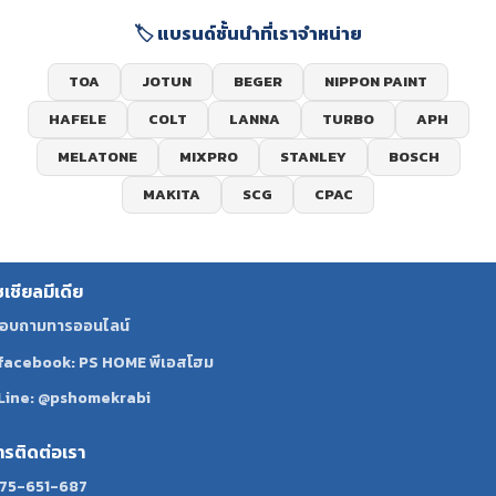
🏷️ แบรนด์ชั้นนำที่เราจำหน่าย
TOA
JOTUN
BEGER
NIPPON PAINT
HAFELE
COLT
LANNA
TURBO
APH
MELATONE
MIXPRO
STANLEY
BOSCH
MAKITA
SCG
CPAC
ซเชียลมีเดีย
อบถามทารออนไลน์
facebook: PS HOME พีเอสโฮม
Line: @pshomekrabi
ทรติดต่อเรา
75-651-687