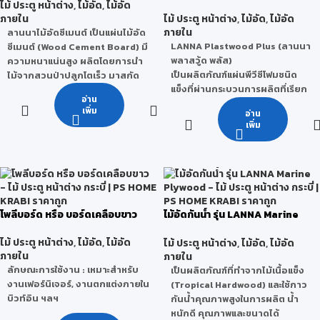
Plastwood Plus)
ไม้ ประตู หน้าต่าง
,
ไม้อัด
,
ไม้อัด
ภายใน
ไม้ ประตู หน้าต่าง
,
ไม้อัด
,
ไม้อัด
ภายใน
ลานนาไม้อัดซีเมนต์ เป็นแผ่นไม้อัด
LANNA Plastwood Plus (ลานนา
ซีเมนต์ (Wood Cement Board) มี
พลาสวู้ด พลัส)
ความหนาแน่นสูง ผลิตโดยการนำ
เป็นผลิตภัณฑ์แผ่นพีวีซีโฟมชนิด
ไม้จากสวนป่าปลูกโตเร็ว มาสกัด
แข็งที่ผ่านกระบวนการผลิตที่เรียก
เป็นชิ้นขนาดเล็กผสมกับปูนซีเมนต์
อ่าน
ว่า Co-Extrusion (การรีดร่วม)
ปอร์ตแลนด์คุณภาพสูง จากนั้นทำ
เพิ่ม
อ่าน
ทำให้แผ่นพีวีซีนี้มีลักษณะผิวหน้า
มาขึ้นรูปและอัดด้วยแรงดันสูง จน
เพิ่ม
หน้าแข็งพิเศษบวกกับโดยนำ
เป็นเนื้อเดียวกันทั้งแผ่น
เทคโนโลยีพลาสวู้ดที่เป็นมิตรกับสิ่ง
ลานนาซีเมนต์บอร์ดผ่านการ
แวดล้อม ได้รับมาตรฐาน Green
รับรองมาตรฐานคุณภาพ
Label จากประเทศสิงคโปร์ สำหรับ
ISO9001:2008 และผ่านการ
ใช้ทดแทนแผ่นไม้ธรรมชาติได้อย่าง
รับรองมาตรฐานอุตสาหกรรมไทย
สมบูรณ์แบบ ทุกชิ้นงานสามารถ
มอก. 878-2537 และมาตรฐาน
โพลีบอร์ด หรือ บอร์ดเคลือบขาว
ไม้อัดกันน้ำ รุ่น LANNA Marine
ตกแต่งภายในและภายนอกพร้อม
ISO14001:2004 จึงสามารถมั่นใจ
Plywood
มาตอบโจทย์กลุ่มลูกค้าและผู้อยู่
ในการนำลานนาซีเมนต์บอร์ดไปใช้
ไม้ ประตู หน้าต่าง
,
ไม้อัด
,
ไม้อัด
ไม้ ประตู หน้าต่าง
,
ไม้อัด
,
ไม้อัด
อาศัยได้มีส่วนร่วมในการอนุรักษ์
ในงานก่อสร้างและงานตกแต่งได้
ภายใน
ภายใน
สิ่งแวดล้อมและได้ใช้ชีวิตที่สมดุล
หลากหลาย
ลักษณะการใช้งาน : เหมาะสำหรับ
เป็นผลิตภัณฑ์ที่ทำจากไม้เนื้อแข็ง
จุดเด่น คือ มีผิวหน้าแข็งพิเศษ
งานเฟอร์นิเจอร์, งานตกแต่งภายใน
(Tropical Hardwood) และใช้กาว
• ผิวเรียบ ทำงานง่าย จบงาน
คุณสมบัติของลานนาซีเมนต์
บิวท์อิน ฯลฯ
กันน้ำคุณภาพสูงในการผลิต น้ำ
เรียบร้อย คุณภาพและขนาดได้
บอร์ด
หนักดี คุณภาพและขนาดได้
มาตรฐาน