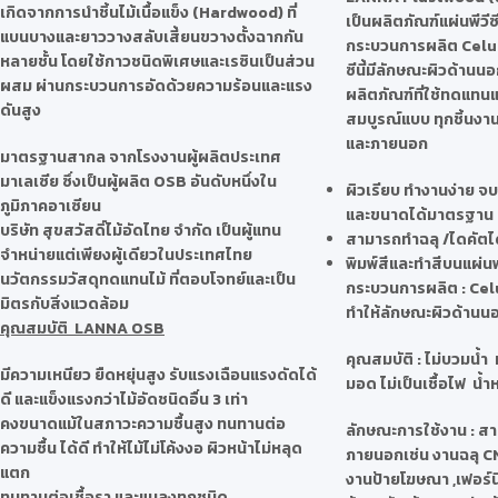
เกิดจากการนำชิ้นไม้เนื้อแข็ง (Hardwood) ที่
เป็นผลิตภัณฑ์แผ่นพีวีซ
แบนบางและยาววางสลับเสี้ยนขวางตั้งฉากกัน
กระบวนการผลิต Celuk
หลายชั้น โดยใช้กาวชนิดพิเศษและเรซินเป็นส่วน
ซีนี้มีลักษณะผิวด้านนอ
ผสม ผ่านกระบวนการอัดด้วยความร้อนและแรง
ผลิตภัณฑ์ที่ใช้ทดแทนแ
ดันสูง
สมบูรณ์แบบ ทุกชิ้นง
และภายนอก
มาตรฐานสากล จากโรงงานผู้ผลิตประเทศ
มาเลเซีย ซึ่งเป็นผู้ผลิต OSB อันดับหนึ่งใน
ผิวเรียบ ทำงานง่าย จ
ภูมิภาคอาเซียน
และขนาดได้มาตรฐาน
บริษัท สุขสวัสดิ์ไม้อัดไทย จำกัด เป็นผู้แทน
สามารถทำฉลุ /ไดคัตได
จำหน่ายแต่เพียงผู้เดียวในประเทศไทย
พิมพ์สีและทำสีบนแผ่นพ
นวัตกรรมวัสดุทดแทนไม้ ที่ตอบโจทย์และเป็น
กระบวนการผลิต
: Cel
มิตรกับสิ่งแวดล้อม
ทำให้ลักษณะผิวด้านน
คุณสมบัติ LANNA OSB
คุณสมบัติ
: ไม่บวมน้ำ
มีความเหนียว ยืดหยุ่นสูง รับแรงเฉือนแรงดัดได้
มอด ไม่เป็นเชื้อไฟ น้ำ
ดี และแข็งแรงกว่าไม้อัดชนิดอื่น 3 เท่า
คงขนาดแม้ในสภาวะความชื้นสูง ทนทานต่อ
ลักษณะการใช้งาน
: สา
ความชื้น ได้ดี ทำให้ไม้ไม่โค้งงอ ผิวหน้าไม่หลุด
ภายนอกเช่น งานฉลุ C
แตก
งานป้ายโฆษณา ,เฟอร์นิเ
ทนทานต่อเชื้อรา และแมลงทุกชนิด