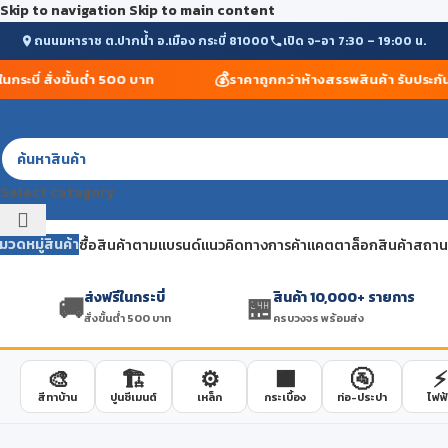
Skip to navigation
Skip to main content
ถนนมหาราช ต.ปากน้ำ อ.เมือง กระบี่ 81000
เปิด จ-อา 7:30 – 19:00 น.
💰
ะบี่ สั่งขั้นต่ำ 500 บาท
ราคาถูกกว่าห้างสรรพสินค้า รับประกัน
Select category
มวดหมู่สินค้า
ซื้อสินค้าตามแบรนด์
แนวคิดทางการค้า
แคตตาล็อกสินค้า
สถานที
ส่งฟรีในกระบี่
สินค้า 10,000+ รายการ
🚚
🏪
สั่งขั้นต่ำ 500 บาท
ครบวงจร พร้อมส่ง
🎨
🏗️
⚙️
🟫
🚰
⚡
สีทาบ้าน
ปูนซีเมนต์
เหล็ก
กระเบื้อง
ท่อ-ประปา
ไฟฟ้