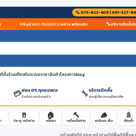
📞 075-623-409 | 091-527-9
⭐
🔧
สินค้ากว่า 10,000 รายการ พร้อมส่ง
บริการติดตั้งโดยช่
่ตั้งร้าน
เกี่ยวกับเรา
ขอราคาสินค้าโครงการ
blog
ผ่อน 0% ทุกธนาคาร
บริการติดตั้ง
💳
🔧
รับบัตรเครดิตทุกใบ
ช่างผู้เชี่ยวชาญมืออาชีพ
🚪
🏠
🔨
🪵
🚿
า
ประตู-หน้าต่าง
หลังคา
เครื่องมือช่าง
ลามิเนต-พื้น
ห้องน้ำ
หน้าหลัก
/
ไม้ ประตู หน้าต่าง
/
ไม้พื้น
/
ไม้พื้นล