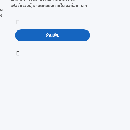
เฟอร์นิเจอร์, งานตกแต่งภายใน บิวท์อิน ฯลฯ
าน
ด้
อ่านเพิ่ม