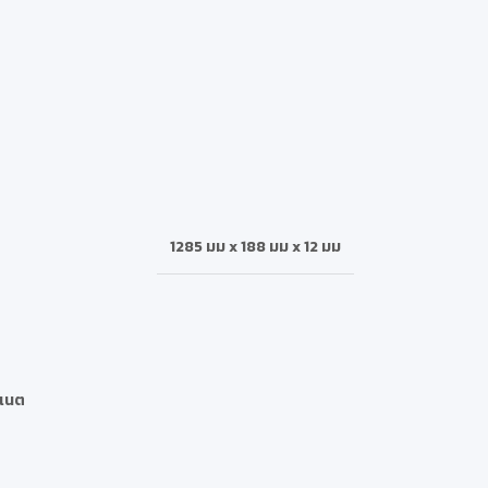
1285 มม x 188 มม x 12 มม
ิเนต