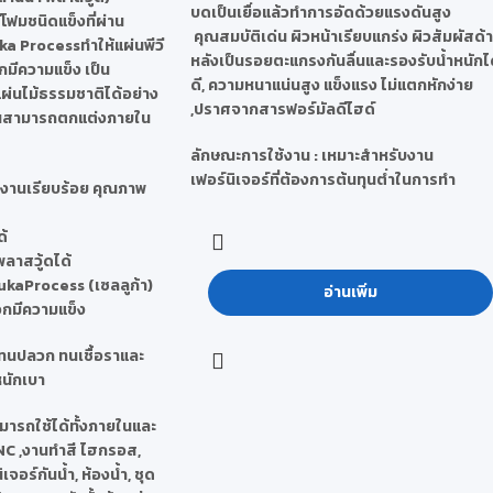
บดเป็นเยื่อแล้วทำการอัดด้วยแรงดันสูง
ีโฟมชนิดแข็งที่ผ่าน
คุณสมบัติเด่น ผิวหน้าเรียบแกร่ง ผิวสัมผัสด้
a Processทำให้แผ่นพีวี
หลังเป็นรอยตะแกรงกันลื่นและรองรับน้ำหนักไ
กมีความแข็ง เป็น
ดี, ความหนาแน่นสูง แข็งแรง ไม่แตกหักง่าย
ผ่นไม้ธรรมชาติได้อย่าง
,ปราศจากสารฟอร์มัลดีไฮด์
านสามารถตกแต่งภายใน
ลักษณะการใช้งาน : เหมาะสำหรับงาน
เฟอร์นิเจอร์ที่ต้องการต้นทุนต่ำในการทำ
บงานเรียบร้อย คุณภาพ
้
ลาสวู้ดได้
ukaProcess (เซลลูก้า)
อ่านเพิ่ม
อกมีความแข็ง
 ทนปลวก ทนเชื้อราและ
หนักเบา
มารถใช้ได้ทั้งภายในและ
NC ,งานทำสี ไฮกรอส,
จอร์กันน้ำ, ห้องน้ำ, ชุด