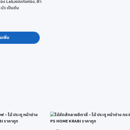
้อง Lab,ผนังกั้นห้อง, ฝ้า
-บัว เป็นต้น
นเพิ่ม