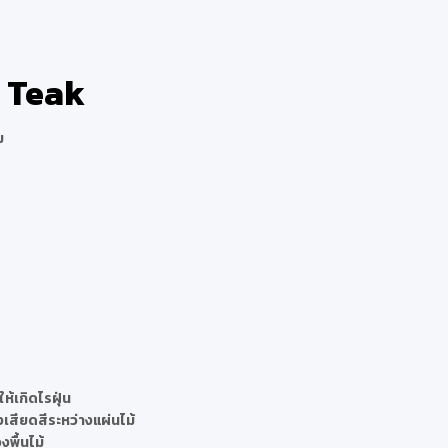
 Teak
ม
้เกิดไรฝุ่น
งเสียดสีระหว่างแผ่นไม้
พื้นไม้