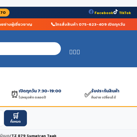
070
Facebook
TikTok
📞
างผู้เชี่ยวชาญ
โทรสั่งสินค้า 075-623-409 เปิดทุกวัน
฿
0.00
เปิดทุกวัน 7:30-19:00
รับประกันสินค้า
⏰
✅
ไม่หยุดพัก ตลอดปี
คืนง่าย เปลี่ยนได้
🛒
ทั้งหมด
ามิเนต
/
TZ 879 Sumatran Teak