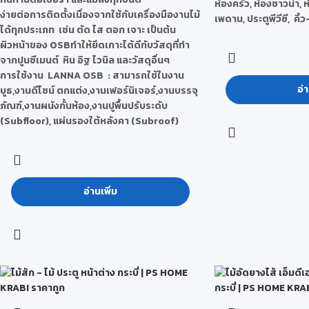
ห้องครัว, ห้องซาวน่า, ห
ง่ายต่อการติดตั้งเนื่องจากใช้กับเครื่องมืองานไม้
เพดาน, ประตูพีวีซี, คิ้ว
ได้ทุกประเภท เช่น ตัด ไส ตอก เจาะ เป็นต้น
ผิวหน้าของ OSBทำให้ยึดเกาะได้ดีกับวัสดุที่ทำ
จากปูนซีเมนต์ หิน อิฐ ไวนิล และวัสดุอื่นๆ
การใช้งาน LANNA OSB :
สามารถใช้ในงาน
อ่า
บูธ,งานดีไซน์ ตกแต่ง,งานเฟอร์นิเจอร์,งานบรรจุ
ภัณฑ์,งานผนังกั้นห้อง,งานปูพื้นปรับระดับ
(Subfloor), แผ่นรองใต้หลังคา (Subroof)
อ่านเพิ่ม