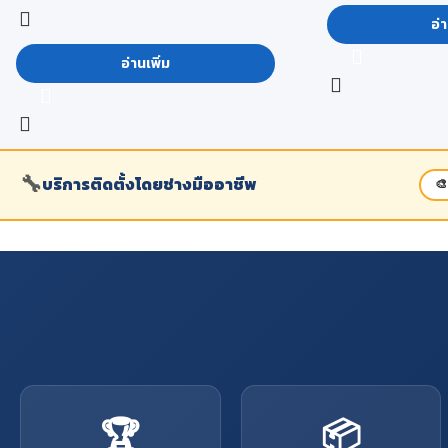
มาตรฐาน ผนวกกับการคัดสรรวัตถุดิบที่มี
อ่า
คุณภาพ พัฒนาและผลิตขึ้นจากโรงงาน เพื่อตอบ
อ่านเพิ่ม
โจทย์ตรงความต้องการของลูกค้า รวมทั้งเป็น
มิตรกับสิ่งแวดล้อม ซี่งรุ่นไม้อัดยางลานนาเกรด
กาว E1 และมีไม้อัดยางที่ผ่านการทดสอบตาม
มาตรฐาน มอก. 178-2549
ลักษณะการใช้งาน :
เหมาะสำหรับงาน
🔧
บริการติดตั้งโดยช่างมืออาชีพ
🎨
เฟอร์นิเจอร์ และงานตกแต่ง
คุณสมบัติ :
มีผิวหน้าเรียบเหมาะกับการทำสี และ
ปิดพื้นผิวต่างๆ
🏆
📦