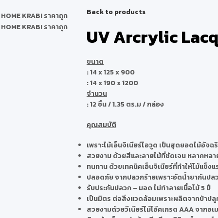
Back to products
UV Arcrylic Lac
ขนาด
:
14 x 125 x 900
:
14 x 190 x 1200
จำนวน
:
12 ชิ้น / 1.35 ตร.ม / กล่อง
คุณสมบัติ
เพราะไม้เอ็นจิเนียร์ไอวูด เป็นสุดยอดไม้อัจฉริ
สวยงาม ด้วยสีและลายไม้ที่ชัดเจน หลากหลายส
ทนทาน ด้วยเทคนิคเอ็นจิเนียร์ที่ทำให้ไม้แข็งแ
ปลอดภัย จากปลวกร้ายเพราะอัดน้ำยากันปลว
รับประกันปลวก – มอด ไม่ทำลายเนื้อไม้ 5 ปี
เป็นมิตร ต่อสิ่งแวดล้อมเพราะผลิตจากป่าปลู
สวยงามด้วยวีเนียร์ไม้โอ๊คเกรด AAA จากอเม