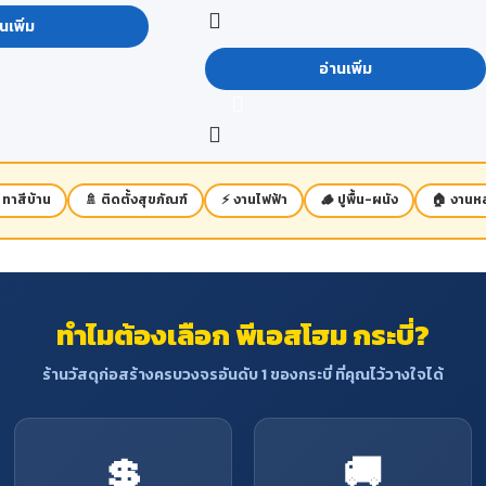
มม.และ 15 มม. โดยปัจจุบันเรามีรุ่นพิเศษ
“ไม้อั
นเพิ่ม
ยางไส้โอเอสบี รุ่นทนชื้น”
เพื่อใช้ในงาน
อ่านเพิ่ม
เฟอร์นิเจอร์ในสภาวะเปียกชื้น
ลักษณะการใช้งาน :
เหมาะสำหรับงาน
เฟอร์นิเจอร์ และงานตกแต่งต่างๆ
คุณสมบัติ :
มีผิวหน้าเรียบง่ายต่อการทำสี และ
งานปิดผิวต่างๆ
 ทาสีบ้าน
🚿 ติดตั้งสุขภัณฑ์
⚡ งานไฟฟ้า
🪵 ปูพื้น-ผนัง
🏠 งานหล
ทำไมต้องเลือก พีเอสโฮม กระบี่?
ร้านวัสดุก่อสร้างครบวงจรอันดับ 1 ของกระบี่ ที่คุณไว้วางใจได้
💲
🚚