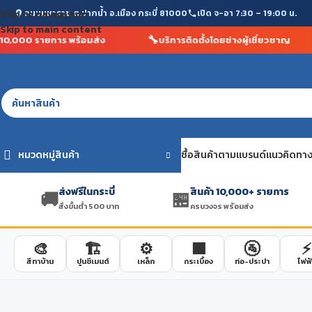
ถนนมหาราช ต.ปากน้ำ อ.เมือง กระบี่ 81000
เปิด จ-อา 7:30 – 19:00 น.
Skip to navigation
Skip to main content
🚚
💰
ส่งฟรีในกระบี่ สั่งขั้นต่ำ 500 บาท
ราคาถูกกว่าห้างสรรพสินค้
SELECT CATEGORY
หมวดหมู่สินค้า
ซื้อสินค้าตามแบรนด์
แนวคิดทาง
ส่งฟรีในกระบี่
สินค้า 10,000+ รายการ
🚚
🏪
สั่งขั้นต่ำ 500 บาท
ครบวงจร พร้อมส่ง
🎨
🏗️
⚙️
🟫
🚰
⚡
สีทาบ้าน
ปูนซีเมนต์
เหล็ก
กระเบื้อง
ท่อ-ประปา
ไฟฟ้