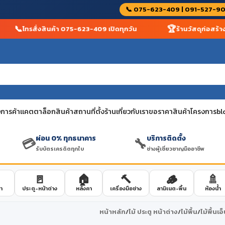
📞 075-623-409 | 091-527-9
⭐
🔧
า รับประกัน
สินค้ากว่า 10,000 รายการ พร้อมส่ง
บริ
การค้า
แคตตาล็อกสินค้า
สถานที่ตั้งร้าน
เกี่ยวกับเรา
ขอราคาสินค้าโครงการ
bl
ผ่อน 0% ทุกธนาคาร
บริการติดตั้ง
💳
🔧
รับบัตรเครดิตทุกใบ
ช่างผู้เชี่ยวชาญมืออาชีพ
🚪
🏠
🔨
🪵
🚿
า
ประตู-หน้าต่าง
หลังคา
เครื่องมือช่าง
ลามิเนต-พื้น
ห้องน้ำ
หน้าหลัก
/
ไม้ ประตู หน้าต่าง
/
ไม้พื้น
/
ไม้พื้นเอ็