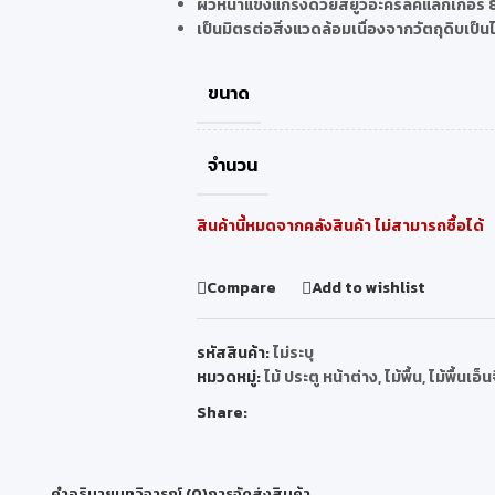
ผิวหน้าแข็งแกร่งด้วยสียูวีอะคริลิคแล็กเกอร์ 8
เป็นมิตรต่อสิ่งแวดล้อมเนื่องจากวัตถุดิบเป็น
ขนาด
จำนวน
สินค้านี้หมดจากคลังสินค้า ไม่สามารถซื้อได้
Compare
Add to wishlist
รหัสสินค้า:
ไม่ระบุ
หมวดหมู่:
ไม้ ประตู หน้าต่าง
,
ไม้พื้น
,
ไม้พื้นเอ็น
Share:
คำอธิบาย
บทวิจารณ์ (0)
การจัดส่งสินค้า