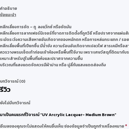
คำอธิบาย
ข้อแนะนำ
หลีกเลี่ยงการขัด – ถู ลงแว๊กซ์ หรือขัดมัน
หลีกเลี่ยงการลากเฟอร์นิเจอร์ที่ขาดการติดตั้งที่ถูกวิธี หรือปราศจากแผ่น
ระมัดระวังความเสียหายอันเกิดจากของหนักตก หรือการหล่นกระแทก / รอย
หลีกเลี่ยงพื้นที่เปียกชื้น มีน้ำขัง ความร้อนอันเกิดจากเปลวไฟ สารเคมีหรือ
ควรวางพรมเช็ดเท้าก่อนเข้าห้องหรือพื้นที่ใช้งาน เพราะเศษวัสดุที่ติดมากั
เหมาะสำหรับปูในพื้นที่แห้งและปราศจากความชื้น
บริเวณที่แสงแดดจัดควรมีผ้าม่าน หรือ มู่ลี่กันแสงแดดส่องถึง
บทวิจารณ์ (0)
รีวิว
ยังไม่มีบทวิจารณ์
มาเป็นคนแรกที่วิจารณ์ “UV Arcrylic Lacquer- Medium Brown”
*
อีเมลของคุณจะไม่แสดงให้คนอื่นเห็น
ช่องข้อมูลจำเป็นถูกทำเครื่องหมาย