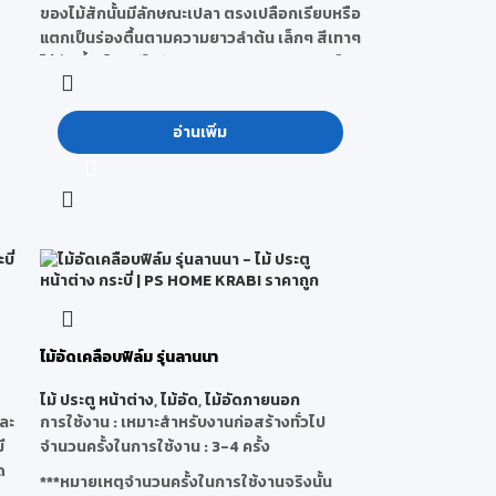
ของไม้สักนั้นมีลักษณะเปลา ตรงเปลือกเรียบหรือ
แตกเป็นร่องตื้นตามความยาวลำต้น เล็กๆ สีเทาๆ
ไม้สักขึ้นเป็นหมู่ในป่าเบญจพรรณทางภาคเหนือ
บางส่วนในภาคกลางและภาคตะวันตก และมีอยู่
บ้างทางภาคตะวันออกเฉียงเหนือของไทย
รง
อ่านเพิ่ม
ยง
คุณสมบัติ
: เป็นไม้ที่มีคุณภาพดีที่สุด เนื้อไม้มีสี
้
เหลือง หากอยู่นานจะกลายเป็นสีน้ำตาลแก่ มี
กลิ่นหอม มีน้ำมันในตัว มีเสี้ยนตรง เนื้อไม้หยาบ
ไม่สม่ำเสมอกัน ทนแดด หดตัวน้อย ไม่มีอาการ
บิดหรือแตกร้าวของไม้ มอดปลวกไม่ค่อย
รบกวน เมื่อเลื่อยออกจะเห็นลายได้ชัดเจน
สวยงาม เลื่อย ผ่า ไสกบ ตกแต่ง ชักเงาได้ง่าย
เป็นไม้ที่ผึ่งและสามารถแห้งได้รวดเร็ว น้ำหนัก
ต่อลูกบาศก์ฟุตประมาณ 35 – 45 ปอนด์
ไม้อัดเคลือบฟิล์ม รุ่นลานนา
ึง
ประโยชน์
: ใช้ในการสร้างสิ่งที่ต้องทำอย่าง
ไม้ ประตู หน้าต่าง
,
ไม้อัด
,
ไม้อัดภายนอก
ประณีต ต้องการความสวยงามและทนทานต้อง
และ
การใช้งาน : เหมาะสำหรับงานก่อสร้างทั่วไป
รับน้ำหนักหรือต้านทานมาก สามารถ ผ่า เลื่อย ไส
ี
จำนวนครั้งในการใช้งาน : 3-4 ครั้ง
ตกแต่ง และชักเงาได้ง่าย ทำประตู หน้าต่าง วัสดุ
ด
เครื่องใช้ เครื่องเรือนและในการก่อสร้างบ้าน
***หมายเหตุจำนวนครั้งในการใช้งานจริงนั้น
10