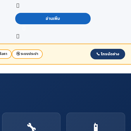
เรือน ปลวก มอด ไม่ชอบทำลายเพราะมีสารพวก
สามารถเปลี่ยนแปลงได้ โดยขึ้นอยู่กับ สภาพ
ด
เทคโทควิโนน (Tectoquinone) อยู่ในตัวไม้
แวดล้อม วิธีใช้งานของผู้ใช้ การเก็บรักษา และ
สภาวะอากาศ
อ่านเพิ่ม
📞 โทรนัดช่าง
ังคา
🚰 ระบบประปา
🔧
📱