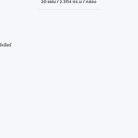
20 แผ่น / 2.3114 ตร.ม / กล่อง
จิเนียร์