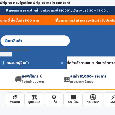
Skip to navigation
Skip to main content
ถนนมหาราช ต.ปากน้ำ อ.เมือง กระบี่ 81000
เปิด จ-อา 7:30 – 19:00 น.
💰
บี่ สั่งขั้นต่ำ 500 บาท
ราคาถูกกว่าห้างสรรพสินค้า รับประกัน
Select category
หมวดหมู่สินค้า
ซื้อสินค้าตามแบรนด์
แนวคิดทาง
ส่งฟรีในกระบี่
สินค้า 10,000+ รายการ
🚚
🏪
สั่งขั้นต่ำ 500 บาท
ครบวงจร พร้อมส่ง
🎨
🏗️
⚙️
🟫
🚰
⚡
สีทาบ้าน
ปูนซีเมนต์
เหล็ก
กระเบื้อง
ท่อ-ประปา
ไฟฟ้