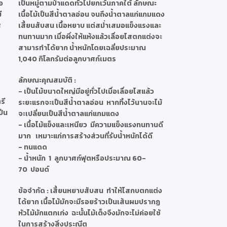
อ
เป็นหมู่ตามป่าแดดทั่วไปยกเว้นภาคใต้ ลักษณะ
ี
เนื้อไม้เป็นสีน้ำตาลอ่อน จนถึงน้ำตาลแก่แกมแดง
ศ
เสี้ยนสับสน เนื้อหยาบ แต่สม่ำเสมอแข็งแรงและ
ทนทานมาก เมื่อผึ่งให้แห้งแล้วเลื่อยไสตกแต่งจะ
สามารทำได้ยาก น้ำหนักโดยเฉลี่ยประมาณ
1,040 กิโลกรัมต่อลูกบาศก์เมตร
ลักษณะคุณสมบัติ
:
- เป็นไม้ขนาดใหญ่มีอยู่ทั่วไปเมื่อเลื่อยไสแล้ว
รี
ระยะแรกจะเป็นสีน้ำตาลอ่อน หากทิ้งไว้นานจะไม้
ป็น
จะเปลี่ยนเป็นสีน้ำตาลแก่แกมแดง
- เนื้อไม้แข็งและเหนียว มีความแข็งแรงทนทานดี
มาก เหมาะแก่การสร้างส่วนที่รับน้ำหนักได้ดี
- ทนแดด
- น้ำหนัก 1 ลูกบาศก์ฟุตหรือประมาณ 60-
70 ปอนด์
ข้อจำกัด
: เสี้ยนหยาบสับสน ทำให้ไสกบตกแต่ง
ได้ยาก เนื้อไม้มักจะมีรอยร้าวเป็นเส้นผมปรากฏ
หัวไม้มักแตกเก่ง ฉะนั้นไม้เต็งจึงมักจะไม่ค่อยใช้
ในการสร้างสิ่งประณีต