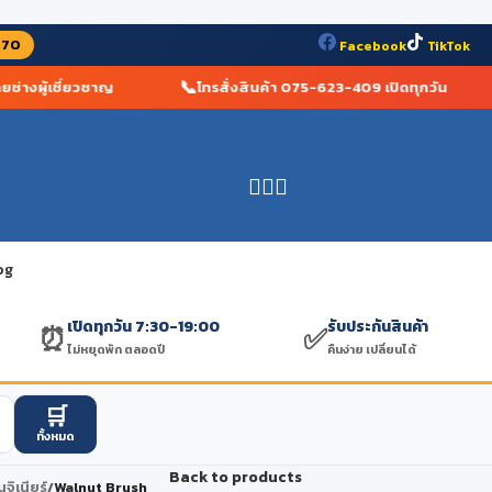
070
Facebook
TikTok
📞
างผู้เชี่ยวชาญ
โทรสั่งสินค้า 075-623-409 เปิดทุกวัน
฿
0.00
og
เปิดทุกวัน 7:30-19:00
รับประกันสินค้า
⏰
✅
ไม่หยุดพัก ตลอดปี
คืนง่าย เปลี่ยนได้
🛒
ทั้งหมด
Back to products
นจิเนียร์
/
Walnut Brush