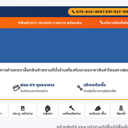
📞 075-623-409 | 091-527-9
⭐
🔧
สินค้ากว่า 10,000 รายการ พร้อมส่ง
บริการติดตั้งโดยช่
การค้า
แคตตาล็อกสินค้า
สถานที่ตั้งร้าน
เกี่ยวกับเรา
ขอราคาสินค้าโครงการ
bl
ผ่อน 0% ทุกธนาคาร
บริการติดตั้ง
💳
🔧
รับบัตรเครดิตทุกใบ
ช่างผู้เชี่ยวชาญมืออาชีพ
🚪
🏠
🔨
🪵
🚿
า
ประตู-หน้าต่าง
หลังคา
เครื่องมือช่าง
ลามิเนต-พื้น
ห้องน้ำ
หน้าหลัก
/
ไม้ ประตู หน้าต่าง
/
ไม้พื้น
/
ไม้พื้นเอ็