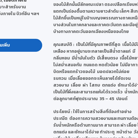
ด
,
ไม้อัดภายใน
ของไม้สักนั้นมีลักษณะเปลา ตรงเปลือกเรียบห
หมาะสำหรับงาน
แตกเป็นร่องตื้นตามความยาวลำต้น เล็กๆ สีเ
่งภายใน บิวท์อิน ฯลฯ
ไม้สักขึ้นเป็นหมู่ในป่าเบญจพรรณทางภาคเหน
บางส่วนในภาคกลางและภาคตะวันตก และมีอยู่
บ้างทางภาคตะวันออกเฉียงเหนือของไทย
คุณสมบัติ
: เป็นไม้ที่มีคุณภาพดีที่สุด เนื้อไม้มี
นเพิ่ม
เหลือง หากอยู่นานจะกลายเป็นสีน้ำตาลแก่ มี
กลิ่นหอม มีน้ำมันในตัว มีเสี้ยนตรง เนื้อไม้ห
ไม่สม่ำเสมอกัน ทนแดด หดตัวน้อย ไม่มีอากา
บิดหรือแตกร้าวของไม้ มอดปลวกไม่ค่อย
รบกวน เมื่อเลื่อยออกจะเห็นลายได้ชัดเจน
สวยงาม เลื่อย ผ่า ไสกบ ตกแต่ง ชักเงาได้ง
เป็นไม้ที่ผึ่งและสามารถแห้งได้รวดเร็ว น้ำหนัก
ต่อลูกบาศก์ฟุตประมาณ 35 – 45 ปอนด์
ประโยชน์
: ใช้ในการสร้างสิ่งที่ต้องทำอย่าง
ประณีต ต้องการความสวยงามและทนทานต้อ
รับน้ำหนักหรือต้านทานมาก สามารถ ผ่า เลื่อย
ตกแต่ง และชักเงาได้ง่าย ทำประตู หน้าต่าง วั