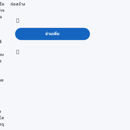
รือ
ก่อสร้าง
ทาๆ
ือ
อ่านเพิ่ม
สี
ยาบ
ร
่าย
ง
 ไส
สดุ