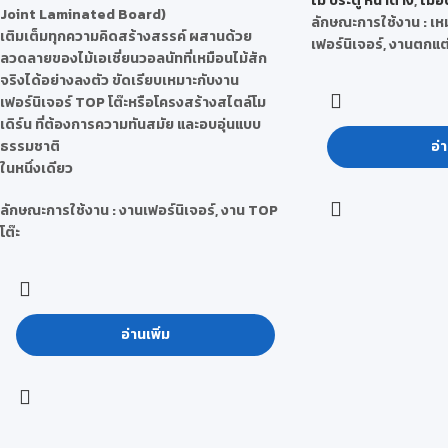
ไม้ ประตู หน้าต่าง
,
ไม้อั
Joint Laminated Board)
ลักษณะการใช้งาน : เ
เติมเต็มทุกความคิดสร้างสรรค์ ผสานด้วย
เฟอร์นิเจอร์, งานตกแต
ลวดลายของไม้เอเชี่ยนวอลนัทที่เหมือนไม้สัก
จริงได้อย่างลงตัว ขัดเรียบเหมาะกับงาน
เฟอร์นิเจอร์ TOP โต๊ะหรือโครงสร้างสไตล์โม
เดิร์น ที่ต้องการความทันสมัย และอบอุ่นแบบ
ธรรมชาติ
อ่า
ในหนึ่งเดียว
ลักษณะการใช้งาน : งานเฟอร์นิเจอร์, งาน TOP
โต๊ะ
อ่านเพิ่ม