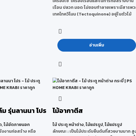
เครื่องใช้ เครื่องเรือนและในการก่อสร้างบ้าน
เรือน ปลวก มอด ไม่ชอบทำลายเพราะมีสารพว
เทคโทควิโนน (Tectoquinone) อยู่ในตัวไม้
อ่านเพิ่ม
ล์ม รุ่นลานนา โปร
ไม้อากาตีส
ด
,
ไม้อัดภายนอก
ไม้ ประตู หน้าต่าง
,
ไม้แปรรูป
,
ไม้แปรรูป
ับงานก่อสร้าง หรือ
ลักษณะ
: เป็นไม้ประดับยืนต้นที่สวยงามมาก สู