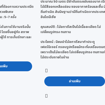
ประมาณ 50 เมตร มีลำต้นตรงแข็งแรงมาก เนื้
นที่ต้องการความประณีต
ไม้มีสีออกเหลืองอ่อน ชอบอากาศร้อนและชื้น ม
สวยพิเศษ
ถิ่นกำเนิด สันนิษฐานว่ามีถิ่นกำเนิดจากประเท
 : 5-7 ครั้ง
อินโดนีเซีย
งในการใช้งานจริงนั้น
คุณสมบัติ
: ไม้อกาตีสเป็นไม้เนื้อละเอียด ไม่
โดยขึ้นอยู่กับ สภาพ
เปลี่ยนรูปทรง ทนทาน
ู้ใช้ การเก็บรักษา และ
ประโยชน์
: นิยมนำไม้อกาตีสมาทำประตู
เฟอร์นิเจอร์ กรอบรูปหรือแม้กระทั่งเครื่องดนต
เพราะเป็นไม้ละเอียด ไม่เปลี่ยนรูปทรง ทนทานเ
ไม้ประดับภายในบ้าน
นเพิ่ม
อ่านเพิ่ม