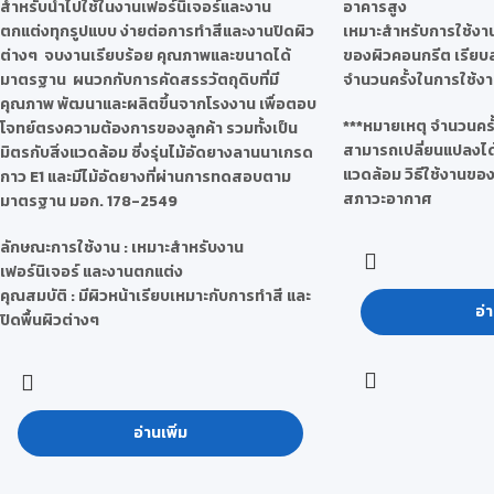
สำหรับนำไปใช้ในงานเฟอร์นิเจอร์และงาน
อาคารสูง
ตกแต่งทุกรูปแบบ ง่ายต่อการทำสีและงานปิดผิว
เหมาะสำหรับการใช้งา
ต่างๆ จบงานเรียบร้อย คุณภาพและขนาดได้
ของผิวคอนกรีต เรียบ
มาตรฐาน ผนวกกับการคัดสรรวัตถุดิบที่มี
จำนวนครั้งในการใช้งาน
คุณภาพ พัฒนาและผลิตขึ้นจากโรงงาน เพื่อตอบ
***หมายเหตุ จำนวนครั้
โจทย์ตรงความต้องการของลูกค้า รวมทั้งเป็น
สามารถเปลี่ยนแปลงได้ 
มิตรกับสิ่งแวดล้อม ซี่งรุ่นไม้อัดยางลานนาเกรด
แวดล้อม วิธีใช้งานของผ
กาว E1 และมีไม้อัดยางที่ผ่านการทดสอบตาม
สภาวะอากาศ
มาตรฐาน มอก. 178-2549
ลักษณะการใช้งาน :
เหมาะสำหรับงาน
เฟอร์นิเจอร์ และงานตกแต่ง
คุณสมบัติ :
มีผิวหน้าเรียบเหมาะกับการทำสี และ
อ่า
ปิดพื้นผิวต่างๆ
อ่านเพิ่ม