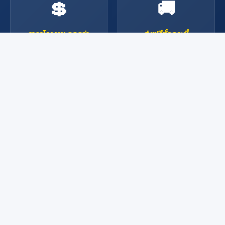
💲
🚚
ราคาโรงงาน ถูกกว่า
ส่งฟรีทั่วกระบี่
ซื้อตรงจากผู้แทนจำหน่าย
จัดส่งรวดเร็ว ฟรีในเขตกระบี่
ราคาถูกกว่าห้างสรรพสินค้า
สินค้าหนักก็ส่งถึงหน้าบ้าน
รับประกัน
🔧
📱
บริการช่างมืออาชีพ
สั่งง่าย ผ่านช่องทาง
ออนไลน์
ช่างผู้เชี่ยวชาญพร้อมให้
บริการ ติดตั้ง ซ่อมแซม ทุก
Line, Facebook, โทรศัพท์
งาน
หรือมาที่ร้าน สะดวกทุกช่อง
ทาง