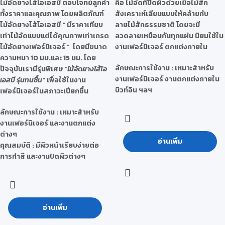
ไม้อัดยางไส้โอเอสบี ตอบโจทย์ลูกค้า
คือ ไม้อัดที่ปิดผิวด้วยเยื่อไม้สัก
ทั้งราคาและคุณภาพ โดยผลิตภัณฑ์
สังเคราะห์เลียนแบบให้คล้ายกับ
ไม้อัดยางไส้โอเอสบี
“
มีราคาเทียบ
ลายไม้สักธรรมชาติ โดยจะมี
เท่าไม้อัดแบบแต่ได้คุณภาพเท่าเกรด
ลวดลายเหมือนกันทุกแผ่น นิยมใช้ใน
ไม้อัดยางเฟอร์นิเจอร์ ”
โดยมีขนาด
งานเฟอร์นิเจอร์ ตกแต่งภายใน
ความหนา 10 มม.และ 15 มม. โดย
ลักษณะการใช้งาน : เหมาะสำหรับ
ปัจจุบันเรามีรุ่นพิเศษ
“ไม้อัดยางไส้โอ
งานเฟอร์นิเจอร์ งานตกแต่งภายใน
เอสบี รุ่นทนชื้น”
เพื่อใช้ในงาน
บิวท์อิน ฯลฯ
เฟอร์นิเจอร์ในสภาวะเปียกชื้น
ลักษณะการใช้งาน :
เหมาะสำหรับ
งานเฟอร์นิเจอร์ และงานตกแต่ง
ต่างๆ
อ่านเพิ่ม
คุณสมบัติ :
มีผิวหน้าเรียบง่ายต่อ
การทำสี และงานปิดผิวต่างๆ
อ่านเพิ่ม