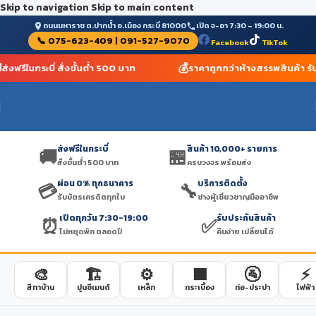
Skip to navigation
Skip to main content
ถนนมหาราช ต.ปากน้ำ อ.เมือง กระบี่ 81000
เปิด จ-อา 7:30 – 19:00 น.
📞 075-623-409 | 091-527-9070
Facebook
TikTok
💰
ส่งฟรีในกระบี่ สั่งขั้นต่ำ 500 บาท
ราคาถูกกว่าห้างสรรพสินค้า รับ
ส่งฟรีในกระบี่
สินค้า 10,000+ รายการ
🚚
🏪
สั่งขั้นต่ำ 500 บาท
ครบวงจร พร้อมส่ง
ผ่อน 0% ทุกธนาคาร
บริการติดตั้ง
💳
🔧
รับบัตรเครดิตทุกใบ
ช่างผู้เชี่ยวชาญมืออาชีพ
เปิดทุกวัน 7:30-19:00
รับประกันสินค้า
⏰
✅
ไม่หยุดพัก ตลอดปี
คืนง่าย เปลี่ยนได้
🎨
🏗️
⚙️
🟫
🚰
⚡
สีทาบ้าน
ปูนซีเมนต์
เหล็ก
กระเบื้อง
ท่อ-ประปา
ไฟฟ้า