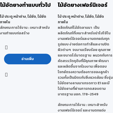
ไม้อัดยางทำแบบทั่วไป
ไม้อัดยางเฟอร์นิเจอร์
ไม้ ประตู หน้าต่าง
,
ไม้อัด
,
ไม้อัด
ไม้ ประตู หน้าต่าง
,
ไม้อัด
,
ไม้อัด
ภายใน
ภายใน
ลักษณะการใช้งาน :
เหมาะสำหรับ
ผลิตภัณฑ์ไม้อัดลานนา เป็น
งานทำแบบก่อสร้าง
ผลิตภัณฑ์ที่เหมาะสำหรับนำไปใช้ใน
งานเฟอร์นิเจอร์และงานตกแต่งทุก
รูปแบบ ง่ายต่อการทำสีและงานปิด
ผิวต่างๆ จบงานเรียบร้อย คุณภาพ
และขนาดได้มาตรฐาน ผนวกกับการ
อ่านเพิ่ม
คัดสรรวัตถุดิบที่มีคุณภาพ พัฒนา
และผลิตขึ้นจากโรงงาน เพื่อตอบ
โจทย์ตรงความต้องการของลูกค้า
รวมทั้งเป็นมิตรกับสิ่งแวดล้อม ซี่งรุ่น
ไม้อัดยางลานนาเกรดกาว E1 และมี
ไม้อัดยางที่ผ่านการทดสอบตาม
มาตรฐาน มอก. 178-2549
ลักษณะการใช้งาน :
เหมาะสำหรับ
งานเฟอร์นิเจอร์ และงานตกแต่ง