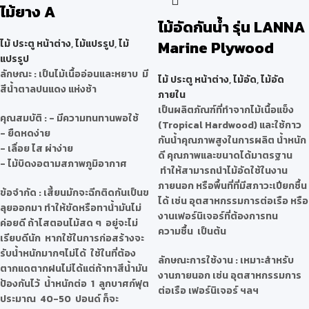
ไม้ยาง A
ไม้อัดกันน้ำ รุ่น LANNA
ไม้ ประตู หน้าต่าง
,
ไม้แปรรูป
,
ไม้
Marine Plywood
แปรรูป
ลักษณะ
: เป็นไม้เนื้ออ่อนและหยาบ มี
ไม้ ประตู หน้าต่าง
,
ไม้อัด
,
ไม้อัด
สีน้ำตาลปนแดง แห่งช้า
ภายใน
เป็นผลิตภัณฑ์ที่ทำจากไม้เนื้อแข็ง
คุณสมบัติ
: - มีความทนทานพอใช้
(Tropical Hardwood) และใช้กาว
- ยืดหดง่าย
กันน้ำคุณภาพสูงในการผลิต น้ำหนัก
- เลื่อย ไส ผ่าง่าย
ดี คุณภาพและขนาดได้มาตรฐาน
- ไม้บิดงอตามสภาพภูมิอากาศ
ทำให้สามารถนำไม้อัดใช้ในงาน
ภายนอก หรือพื้นที่ที่มีสภาวะเปียกชื้น
ข้อจำกัด
: เสี้ยนมักจะฉีกติดกันเป็นข
ได้ เช่น อุตสาหกรรมการต่อเรือ หรือ
ลุยออกมา ทำให้ขัดหรือทาน้ำมันไม่
งานเฟอร์นิเจอร์ที่ต้องการทน
ค่อยดี ถ้าไสตอนไม้สด ๆ อยู่จะไม่
ความชื้น เป็นต้น
เรียบดีนัก หากใช้ในการก่อสร้างจะ
รับน้ำหนักมากๆไม่ได้ ใช้ในที่ต้อง
ลักษณะการใช้งาน : เหมาะสำหรับ
ตากแดตากฝนไม่ได้แต่ถ้าทาสีน้ำมัน
งานภายนอก เช่น อุตสาหกรรมการ
ป้องกันไว้ น้ำหนักต่อ 1 ลูกบาศก์ฟุต
ต่อเรือ เฟอร์นิเจอร์ ฯลฯ
ประมาณ 40-50 ปอนด์ ก็จะ