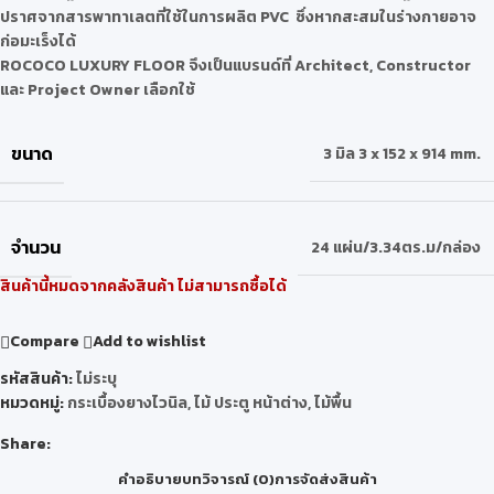
ปราศจากสารพาทาเลตที่ใช้ในการผลิต PVC ซึ่งหากสะสมในร่างกายอาจ
ก่อมะเร็งได้
ROCOCO LUXURY FLOOR จึงเป็นแบรนด์ที่ Architect, Constructor
และ Project Owner เลือกใช้
ขนาด
3 มิล 3 x 152 x 914 mm.
จำนวน
24 แผ่น/3.34ตร.ม/กล่อง
สินค้านี้หมดจากคลังสินค้า ไม่สามารถซื้อได้
Compare
Add to wishlist
รหัสสินค้า:
ไม่ระบุ
หมวดหมู่:
กระเบื้องยางไวนิล
,
ไม้ ประตู หน้าต่าง
,
ไม้พื้น
Share:
คำอธิบาย
บทวิจารณ์ (0)
การจัดส่งสินค้า