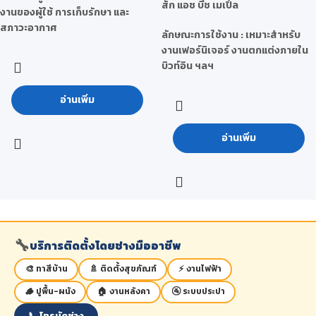
สัก แอช บีช เมเปิ้ล
งานของผู้ใช้ การเก็บรักษา และ
สภาวะอากาศ
ลักษณะการใช้งาน : เหมาะสำหรับ
งานเฟอร์นิเจอร์ งานตกแต่งภายใน
บิวท์อิน ฯลฯ
อ่านเพิ่ม
อ่านเพิ่ม
🔧
บริการติดตั้งโดยช่างมืออาชีพ
🎨 ทาสีบ้าน
🚿 ติดตั้งสุขภัณฑ์
⚡ งานไฟฟ้า
🪵 ปูพื้น-ผนัง
🏠 งานหลังคา
🚰 ระบบประปา
📞 โทรนัดช่าง