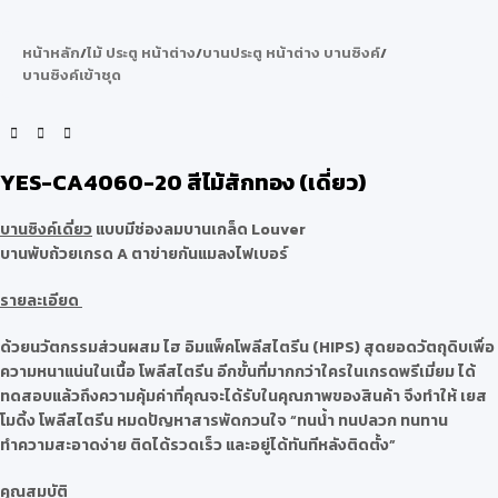
หน้าหลัก
/
ไม้ ประตู หน้าต่าง
/
บานประตู หน้าต่าง บานซิงค์
/
บานซิงค์เข้าชุด
YES-CA4060-20 สีไม้สักทอง (เดี่ยว)
บานซิงค์เดี่ยว
แบบมีช่องลมบานเกล็ด Louver
บานพับถ้วยเกรด A ตาข่ายกันแมลงไฟเบอร์
รายละเอียด
ด้วยนวัตกรรมส่วนผสม ไฮ อิมแพ็คโพลีสไตรีน (HIPS) สุดยอดวัตถุดิบเพื่อ
ความหนาแน่นในเนื้อ โพลีสไตรีน อีกขั้นที่มากกว่าใครในเกรดพรีเมี่ยม ได้
ทดสอบแล้วถึงความคุ้มค่าที่คุณจะได้รับในคุณภาพของสินค้า จึงทำให้ เยส
โมดิ้ง โพลีสไตรีน หมดปัญหาสารพัดกวนใจ “ทนน้ำ ทนปลวก ทนทาน
ทำความสะอาดง่าย ติดได้รวดเร็ว และอยู่ได้ทันทีหลังติดตั้ง”
คุณสมบัติ