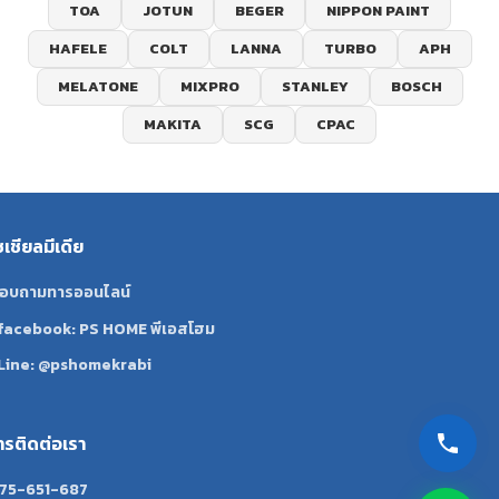
TOA
JOTUN
BEGER
NIPPON PAINT
HAFELE
COLT
LANNA
TURBO
APH
MELATONE
MIXPRO
STANLEY
BOSCH
MAKITA
SCG
CPAC
ซเชียลมีเดีย
อบถามทารออนไลน์
facebook: PS HOME พีเอสโฮม
Line: @pshomekrabi
ทรติดต่อเรา
75-651-687