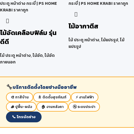
ไม้อากาตีส
ไม้อัดเคลือบฟิล์ม รุ่น
ดีดี
ไม้ ประตู หน้าต่าง
,
ไม้แปรรูป
,
ไม้
แปรรูป
ไม้ ประตู หน้าต่าง
,
ไม้อัด
,
ไม้อัด
ภายนอก
🔧
บริการติดตั้งโดยช่างมืออาชีพ
🎨 ทาสีบ้าน
🚿 ติดตั้งสุขภัณฑ์
⚡ งานไฟฟ้า
🪵 ปูพื้น-ผนัง
🏠 งานหลังคา
🚰 ระบบประปา
📞 โทรนัดช่าง