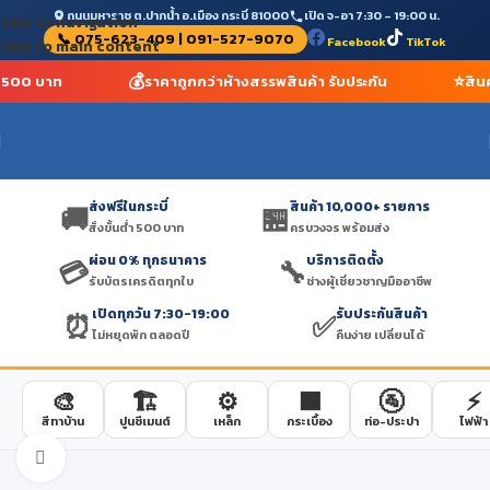
ถนนมหาราช ต.ปากน้ำ อ.เมือง กระบี่ 81000
เปิด จ-อา 7:30 – 19:00 น.
Skip to navigation
📞 075-623-409 | 091-527-9070
Facebook
TikTok
Skip to main content
💰
⭐
่ำ 500 บาท
ราคาถูกกว่าห้างสรรพสินค้า รับประกัน
สิน
ส่งฟรีในกระบี่
สินค้า 10,000+ รายการ
🚚
🏪
สั่งขั้นต่ำ 500 บาท
ครบวงจร พร้อมส่ง
ผ่อน 0% ทุกธนาคาร
บริการติดตั้ง
💳
🔧
รับบัตรเครดิตทุกใบ
ช่างผู้เชี่ยวชาญมืออาชีพ
เปิดทุกวัน 7:30-19:00
รับประกันสินค้า
⏰
✅
ไม่หยุดพัก ตลอดปี
คืนง่าย เปลี่ยนได้
🎨
🏗️
⚙️
🟫
🚰
⚡
สีทาบ้าน
ปูนซีเมนต์
เหล็ก
กระเบื้อง
ท่อ-ประปา
ไฟฟ้า
Click to enlarge