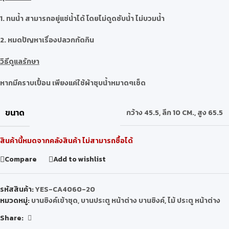
1. ทนน้ำ สามารถอยู่แช่น้ำได้ โดยไม่ดูดซับน้ำ ไม่บวมน้ำ
2. หมดปัญหาเรื่องปลวกกัดกิน
วิธีดูแลรักษา
หากมีคราบเปื้อน เพียงแค่ใช้ผ้าชุบน้ำหมาดๆเช็ด
ขนาด
กว้าง 45.5
,
ลึก 10 CM.
,
สูง 65.5
สินค้านี้หมดจากคลังสินค้า ไม่สามารถซื้อได้
Compare
Add to wishlist
รหัสสินค้า:
YES-CA4060-20
หมวดหมู่:
บานซิงค์เข้าชุด
,
บานประตู หน้าต่าง บานซิงค์
,
ไม้ ประตู หน้าต่าง
Share: