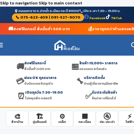
Skip to navigation
Skip to main content
ถนนมหาราช ต.ปากน้ำ อ.เมือง กระบี่ 81000
เปิด จ-อา 7:30 – 19:00 น.
📞 075-623-409 | 091-527-9070
Facebook
TikTok
🚚
💰
ส่งฟรีในกระบี่ สั่งขั้นต่ำ 500 บาท
ราคาถูกกว่าห้างสรรพสิน
ส่งฟรีในกระบี่
สินค้า 10,000+ รายการ
🚚
🏪
สั่งขั้นต่ำ 500 บาท
ครบวงจร พร้อมส่ง
ผ่อน 0% ทุกธนาคาร
บริการติดตั้ง
💳
🔧
รับบัตรเครดิตทุกใบ
ช่างผู้เชี่ยวชาญมืออาชีพ
เปิดทุกวัน 7:30-19:00
รับประกันสินค้า
⏰
✅
ไม่หยุดพัก ตลอดปี
คืนง่าย เปลี่ยนได้
🎨
🏗️
⚙️
🟫
🚰
⚡
สีทาบ้าน
ปูนซีเมนต์
เหล็ก
กระเบื้อง
ท่อ-ประปา
ไฟฟ้า