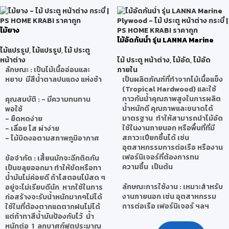
ไม้ยาง
ไม้อัดกันน้ำ รุ่น LANNA Marine
Plywood
ไม้แปรรูป
,
ไม้แปรรูป
,
ไม้ ประตู
หน้าต่าง
ไม้ ประตู หน้าต่าง
,
ไม้อัด
,
ไม้อัด
ลักษณะ
: เป็นไม้เนื้ออ่อนและ
ภายใน
หยาบ มีสีน้ำตาลปนแดง แห่งช้า
เป็นผลิตภัณฑ์ที่ทำจากไม้เนื้อแข็ง
(Tropical Hardwood) และใช้
กาวกันน้ำคุณภาพสูงในการผลิต
คุณสมบัติ
: - มีความทนทาน
น้ำหนักดี คุณภาพและขนาดได้
พอใช้
มาตรฐาน ทำให้สามารถนำไม้อัด
- ยืดหดง่าย
ใช้ในงานภายนอก หรือพื้นที่ที่มี
- เลื่อย ไส ผ่าง่าย
สภาวะเปียกชื้นได้ เช่น
- ไม้บิดงอตามสภาพภูมิอากาศ
อุตสาหกรรมการต่อเรือ หรืองาน
เฟอร์นิเจอร์ที่ต้องการทน
ข้อจำกัด
: เสี้ยนมักจะฉีกติดกัน
ความชื้น เป็นต้น
เป็นขลุยออกมา ทำให้ขัดหรือทา
น้ำมันไม่ค่อยดี ถ้าไสตอนไม้สด ๆ
ลักษณะการใช้งาน : เหมาะสำหรับ
อยู่จะไม่เรียบดีนัก หากใช้ในการ
งานภายนอก เช่น อุตสาหกรรม
ก่อสร้างจะรับน้ำหนักมากๆไม่ได้
การต่อเรือ เฟอร์นิเจอร์ ฯลฯ
ใช้ในที่ต้องตากแดตากฝนไม่ได้
แต่ถ้าทาสีน้ำมันป้องกันไว้ น้ำ
หนักต่อ 1 ลูกบาศก์ฟุตประมาณ