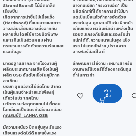
Strand Board) ไม้อัดเกล็ด
บางคนเรียก "กระดาษอัด" เป็น
เรียงชิ้น
ผลิตภัณฑ์ที่ได้จากการนำไม้มา
เกิดจากการนำชิ้นไม้เนื้อแข็ง
บดเป็นเยื่อแล้วทำการอัดด้วย
(Hardwood) ที่แบนบางและยาว
แรงดันสูง คุณสมบัติเด่น ผิวหน้า
วางสลับเสี้ยนขวางตั้งฉากกัน
เรียบแกร่ง ผิวสัมผัสด้านหลังเป็น
หลายชั้น โดยใช้กาวชนิดพิเศษ
รอยตะแกรงกันลื่นและรองรับน้ำ
และเรซินเป็นส่วนผสม ผ่าน
หนักได้ดี, ความหนาแน่นสูง แข็ง
กระบวนการอัดด้วยความร้อนและ
แรง ไม่แตกหักง่าย ,ปราศจาก
แรงดันสูง
สารฟอร์มัลดีไฮด์
มาตรฐานสากล จากโรงงานผู้
ลักษณะการใช้งาน : เหมาะสำหรับ
ผลิตประเทศมาเลเซีย ซึ่งเป็นผู้
งานเฟอร์นิเจอร์ที่ต้องการต้นทุน
ผลิต OSB อันดับหนึ่งในภูมิภาค
ต่ำในการทำ
อาเซียน
บริษัท สุขสวัสดิ์ไม้อัดไทย จำกัด
อ่าน
เป็นผู้แทนจำหน่ายแต่เพียงผู้
เพิ่ม
เดียวในประเทศไทย
นวัตกรรมวัสดุทดแทนไม้ ที่ตอบ
โจทย์และเป็นมิตรกับสิ่งแวดล้อม
คุณสมบัติ LANNA OSB
มีความเหนียว ยืดหยุ่นสูง รับแรง
เฉือนแรงดัดได้ดี และแข็งแรง