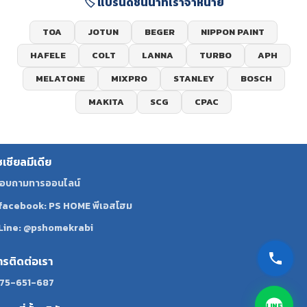
🏷️ แบรนด์ชั้นนำที่เราจำหน่าย
TOA
JOTUN
BEGER
NIPPON PAINT
HAFELE
COLT
LANNA
TURBO
APH
MELATONE
MIXPRO
STANLEY
BOSCH
MAKITA
SCG
CPAC
ซเชียลมีเดีย
อบถามทารออนไลน์
facebook: PS HOME พีเอสโฮม
Line: @pshomekrabi
ทรติดต่อเรา
75-651-687
LINE