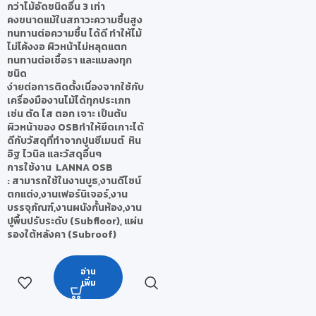
กว่าไม้อัดชนิดอื่น 3 เท่า
คงขนาดแม้ในสภาวะความชื้นสูง
ทนทานต่อความชื้น ได้ดี ทำให้ไม้
ไม่โค้งงอ ผิวหน้าไม่หลุดแตก
ทนทานต่อเชื้อรา และแมลงทุก
ชนิด
ง่ายต่อการติดตั้งเนื่องจากใช้กับ
เครื่องมืองานไม้ได้ทุกประเภท
เช่น ตัด ไส ตอก เจาะ เป็นต้น
ผิวหน้าของ OSBทำให้ยึดเกาะได้
ดีกับวัสดุที่ทำจากปูนซีเมนต์ หิน
อิฐ ไวนิล และวัสดุอื่นๆ
การใช้งาน LANNA OSB
:
สามารถใช้ในงานบูธ,งานดีไซน์
ตกแต่ง,งานเฟอร์นิเจอร์,งาน
บรรจุภัณฑ์,งานผนังกั้นห้อง,งาน
ปูพื้นปรับระดับ (Subfloor), แผ่น
รองใต้หลังคา (Subroof)
อ่าน
เพิ่ม