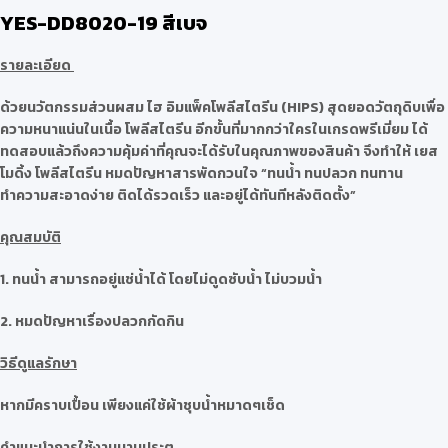
YES-DD8020-19 สีเบจ
รายละเอียด
ด้วยนวัตกรรมส่วนผสม ไฮ อิมแพ็คโพลีสไตรีน (HIPS) สุดยอดวัตถุดิบเพื่อ
ความหนาแน่นในเนื้อ โพลีสไตรีน อีกขั้นที่มากกว่าใครในเกรดพรีเมี่ยม ได้
ทดสอบแล้วถึงความคุ้มค่าที่คุณจะได้รับในคุณภาพของสินค้า จึงทำให้ เยส
โมดิ้ง โพลีสไตรีน หมดปัญหาสารพัดกวนใจ “ทนน้ำ ทนปลวก ทนทาน
ทำความสะอาดง่าย ติดได้รวดเร็ว และอยู่ได้ทันทีหลังติดตั้ง”
คุณสมบัติ
1. ทนน้ำ สามารถอยู่แช่น้ำได้ โดยไม่ดูดซับน้ำ ไม่บวมน้ำ
2. หมดปัญหาเรื่องปลวกกัดกิน
วิธีดูแลรักษา
หากมีคราบเปื้อน เพียงแค่ใช้ผ้าชุบน้ำหมาดๆเช็ด
คำแนะนำการใช้งานบานประตู