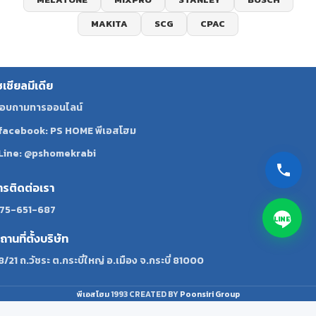
MAKITA
SCG
CPAC
ซเชียลมีเดีย
อบถามทารออนไลน์
facebook: PS HOME พีเอสโฮม
Line: @pshomekrabi
ทรติดต่อเรา
75-651-687
LINE
ถานที่ตั้งบริษัท
8/21 ถ.วัชระ ต.กระบี่ใหญ่ อ.เมือง จ.กระบี่ 81000
พีเอสโฮม
1993 CREATED BY
Poonsiri Group