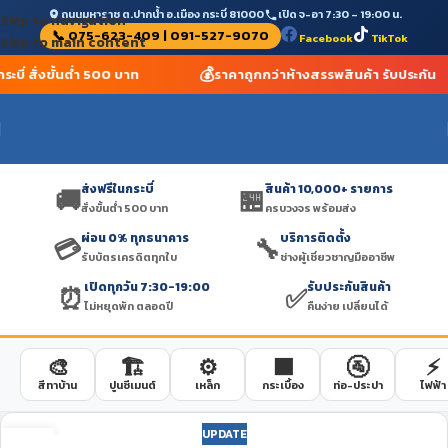
ถนนมหาราช ต.ปากน้ำ อ.เมือง กระบี่ 81000
เปิด จ-อา 7:30 – 19:00 น.
Skip to navigation
📞 075-623-409 | 091-527-9070
Facebook
TikTok
Skip to main content
💰
ระบี่ สั่งขั้นต่ำ 500 บาท
ราคาถูกกว่าห้างสรรพสินค้า รับประกัน
ส่งฟรีในกระบี่
สินค้า 10,000+ รายการ
🚚
🏪
สั่งขั้นต่ำ 500 บาท
ครบวงจร พร้อมส่ง
ผ่อน 0% ทุกธนาคาร
บริการติดตั้ง
💳
🔧
รับบัตรเครดิตทุกใบ
ช่างผู้เชี่ยวชาญมืออาชีพ
เปิดทุกวัน 7:30-19:00
รับประกันสินค้า
⏰
✅
ไม่หยุดพัก ตลอดปี
คืนง่าย เปลี่ยนได้
🎨
🏗️
⚙️
🟫
🚰
⚡
สีทาบ้าน
ปูนซีเมนต์
เหล็ก
กระเบื้อง
ท่อ-ประปา
ไฟฟ้า
UPDATE
19