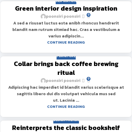
INSPIRATION
Green interior design inspiration
0
poonsiri poonsiri
A sed a risusat luctus esta anibh rhoncus hendrerit
blandit nam rutrum sitmiad hac. Cras a vestibulum a
varius adipiscin...
CONTINUE READING
FURNITURE
Collar brings back coffee brewing
ritual
0
poonsiri poonsiri
Adipiscing hac imperdiet id blandit varius scelerisque at
sagittis libero dui dis volutpat vehicula mus sed
ut. Lacinia ...
CONTINUE READING
DESIGN TRENDS
Reinterprets the classic bookshelf