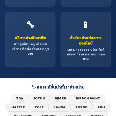
🔧
📱
บริการช่างมืออาชีพ
สั่งง่าย ผ่านช่องทาง
ออนไลน์
ช่างผู้เชี่ยวชาญพร้อมให้
บริการ ติดตั้ง ซ่อมแซม ทุก
Line, Facebook, โทรศัพท์
งาน
หรือมาที่ร้าน สะดวกทุกช่อง
ทาง
🏷️ แบรนด์ชั้นนำที่เราจำหน่าย
TOA
JOTUN
BEGER
NIPPON PAINT
HAFELE
COLT
LANNA
TURBO
APH
MELATONE
MIXPRO
STANLEY
BOSCH