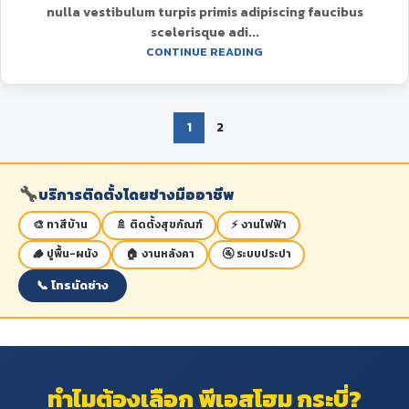
nulla vestibulum turpis primis adipiscing faucibus
scelerisque adi...
CONTINUE READING
1
2
🔧
บริการติดตั้งโดยช่างมืออาชีพ
🎨 ทาสีบ้าน
🚿 ติดตั้งสุขภัณฑ์
⚡ งานไฟฟ้า
🪵 ปูพื้น-ผนัง
🏠 งานหลังคา
🚰 ระบบประปา
📞 โทรนัดช่าง
ทำไมต้องเลือก พีเอสโฮม กระบี่?