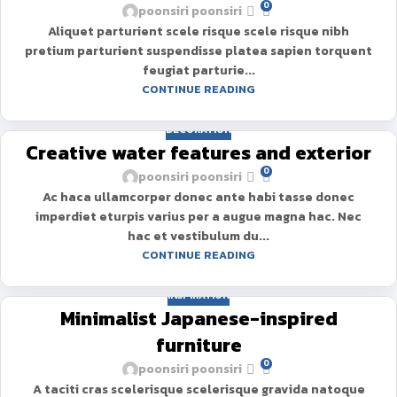
0
poonsiri poonsiri
Aliquet parturient scele risque scele risque nibh
pretium parturient suspendisse platea sapien torquent
feugiat parturie...
CONTINUE READING
DECORATION
Creative water features and exterior
0
poonsiri poonsiri
Ac haca ullamcorper donec ante habi tasse donec
imperdiet eturpis varius per a augue magna hac. Nec
hac et vestibulum du...
CONTINUE READING
INSPIRATION
Minimalist Japanese-inspired
furniture
0
poonsiri poonsiri
A taciti cras scelerisque scelerisque gravida natoque