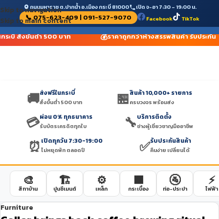
ถนนมหาราช ต.ปากน้ำ อ.เมือง กระบี่ 81000
เปิด จ-อา 7:30 – 19:00 น.
Skip to navigation
📞 075-623-409 | 091-527-9070
Facebook
TikTok
Skip to main content
💰
กระบี่ สั่งขั้นต่ำ 500 บาท
ราคาถูกกว่าห้างสรรพสินค้า รับประกัน
ส่งฟรีในกระบี่
สินค้า 10,000+ รายการ
🚚
🏪
สั่งขั้นต่ำ 500 บาท
ครบวงจร พร้อมส่ง
ผ่อน 0% ทุกธนาคาร
บริการติดตั้ง
💳
🔧
รับบัตรเครดิตทุกใบ
ช่างผู้เชี่ยวชาญมืออาชีพ
เปิดทุกวัน 7:30-19:00
รับประกันสินค้า
⏰
✅
ไม่หยุดพัก ตลอดปี
คืนง่าย เปลี่ยนได้
🎨
🏗️
⚙️
🟫
🚰
⚡
สีทาบ้าน
ปูนซีเมนต์
เหล็ก
กระเบื้อง
ท่อ-ประปา
ไฟฟ้า
Furniture