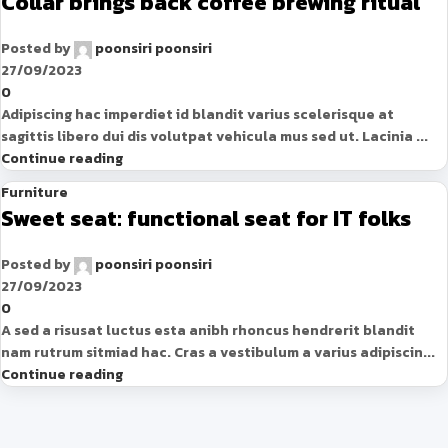
Collar brings back coffee brewing ritual
Posted by
poonsiri poonsiri
27/09/2023
0
Adipiscing hac imperdiet id blandit varius scelerisque at
sagittis libero dui dis volutpat vehicula mus sed ut. Lacinia ...
Continue reading
Furniture
Sweet seat: functional seat for IT folks
Posted by
poonsiri poonsiri
27/09/2023
0
A sed a risusat luctus esta anibh rhoncus hendrerit blandit
nam rutrum sitmiad hac. Cras a vestibulum a varius adipiscin...
Continue reading