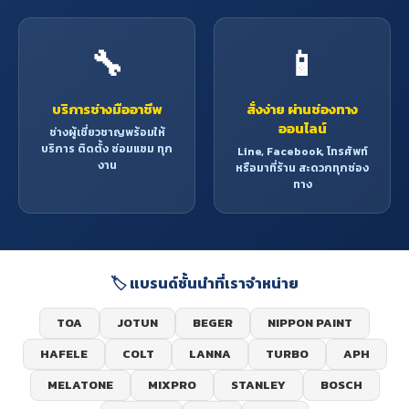
🔧
📱
บริการช่างมืออาชีพ
สั่งง่าย ผ่านช่องทาง
ออนไลน์
ช่างผู้เชี่ยวชาญพร้อมให้
บริการ ติดตั้ง ซ่อมแซม ทุก
Line, Facebook, โทรศัพท์
งาน
หรือมาที่ร้าน สะดวกทุกช่อง
ทาง
🏷️ แบรนด์ชั้นนำที่เราจำหน่าย
TOA
JOTUN
BEGER
NIPPON PAINT
HAFELE
COLT
LANNA
TURBO
APH
MELATONE
MIXPRO
STANLEY
BOSCH