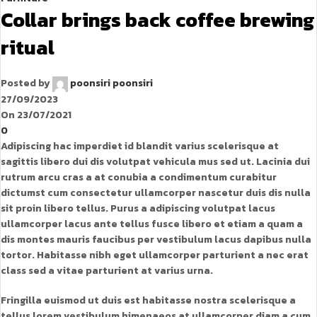
Collar brings back coffee brewing
ritual
Posted by
poonsiri poonsiri
27/09/2023
On 23/07/2021
0
Adipiscing hac imperdiet id blandit varius scelerisque at
sagittis libero dui dis volutpat vehicula mus sed ut. Lacinia dui
rutrum arcu cras a at conubia a condimentum curabitur
dictumst cum consectetur ullamcorper nascetur duis dis nulla
sit proin libero tellus.
Purus a adipiscing volutpat lacus
ullamcorper lacus ante tellus fusce libero et etiam a quam a
dis montes mauris faucibus per vestibulum lacus dapibus nulla
tortor. Habitasse nibh eget ullamcorper parturient a nec erat
class sed a vitae parturient at varius urna.
Fringilla euismod ut duis est habitasse nostra scelerisque a
tellus lorem vestibulum himenaeos at ullamcorper diam a cum