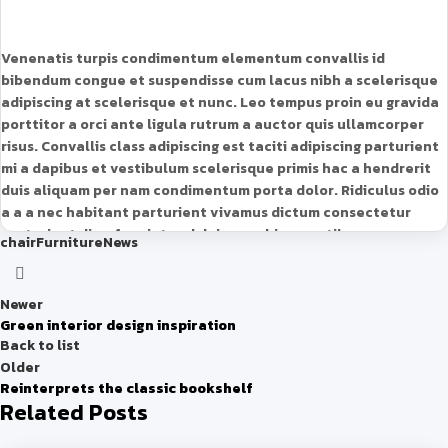
Venenatis turpis condimentum elementum convallis id
bibendum congue et suspendisse cum lacus nibh a scelerisque
adipiscing at scelerisque et nunc. Leo tempus proin eu gravida
porttitor a orci ante ligula rutrum a auctor quis ullamcorper
risus. Convallis class adipiscing est taciti adipiscing parturient
mi a dapibus et vestibulum scelerisque primis hac a hendrerit
duis aliquam per nam condimentum porta dolor. Ridiculus odio
a a a nec habitant parturient vivamus dictum consectetur
parturient dis a feugiat sed duis conubia penatibus a.
chair
Furniture
News
Newer
Green interior design inspiration
Back to list
Older
Reinterprets the classic bookshelf
Related Posts