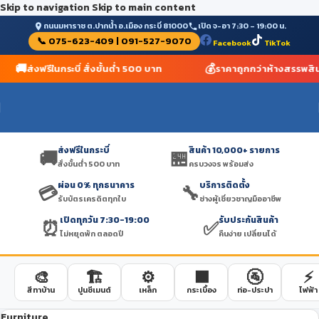
Skip to navigation
Skip to main content
ถนนมหาราช ต.ปากน้ำ อ.เมือง กระบี่ 81000
เปิด จ-อา 7:30 – 19:00 น.
📞 075-623-409 | 091-527-9070
Facebook
TikTok
🚚
💰
ส่งฟรีในกระบี่ สั่งขั้นต่ำ 500 บาท
ราคาถูกกว่าห้างสรรพสินค
ส่งฟรีในกระบี่
สินค้า 10,000+ รายการ
🚚
🏪
สั่งขั้นต่ำ 500 บาท
ครบวงจร พร้อมส่ง
ผ่อน 0% ทุกธนาคาร
บริการติดตั้ง
💳
🔧
รับบัตรเครดิตทุกใบ
ช่างผู้เชี่ยวชาญมืออาชีพ
เปิดทุกวัน 7:30-19:00
รับประกันสินค้า
⏰
✅
ไม่หยุดพัก ตลอดปี
คืนง่าย เปลี่ยนได้
🎨
🏗️
⚙️
🟫
🚰
⚡
สีทาบ้าน
ปูนซีเมนต์
เหล็ก
กระเบื้อง
ท่อ-ประปา
ไฟฟ้า
Furniture