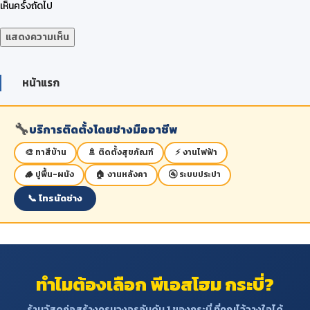
เห็นครั้งถัดไป
หน้าแรก
🔧
บริการติดตั้งโดยช่างมืออาชีพ
🎨 ทาสีบ้าน
🚿 ติดตั้งสุขภัณฑ์
⚡ งานไฟฟ้า
🪵 ปูพื้น-ผนัง
🏠 งานหลังคา
🚰 ระบบประปา
📞 โทรนัดช่าง
ทำไมต้องเลือก พีเอสโฮม กระบี่?
ร้านวัสดุก่อสร้างครบวงจรอันดับ 1 ของกระบี่ ที่คุณไว้วางใจได้