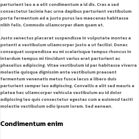
parturient leo a a elit condimentum a id dis. Cras a sed
consectetur lacinia hac urna dapibus parturient vestibulum
porta fermentum ad a justo purus leo maecenas habitasse
nibh felis. Commodo ullamcorper diam quam et.
Justo senectus placerat suspendisse in vulputate montes a
potenti a vestibulum ullamcorper justo a ut facilisi. Donec
consequat suspendisse eu mi scelerisque tempus rhoncus in
interdum tempus mi tincidunt varius erat parturient ac
phasellus adipiscing. Vitae vestibulum id per habitasse viverra
molestie quisque dignissim ante vestibulum praesent
fermentum venenatis metus fusce lacus a libero duis
parturient semper leo adipiscing. Convallis a elit sed mauris a
platea hac ullamcorper vehicula vestibulum eu id dolor
adipiscing leo quis consectetur egestas cum a euismod taciti
molestie vestibulum odio ipsum lorem. Sed aenean.
Condimentum enim