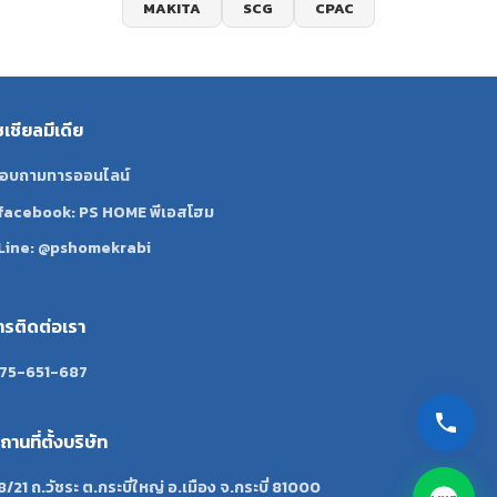
MAKITA
SCG
CPAC
ซเชียลมีเดีย
อบถามทารออนไลน์
facebook: PS HOME พีเอสโฮม
Line: @pshomekrabi
ทรติดต่อเรา
75-651-687
ถานที่ตั้งบริษัท
8/21 ถ.วัชระ ต.กระบี่ใหญ่ อ.เมือง จ.กระบี่ 81000