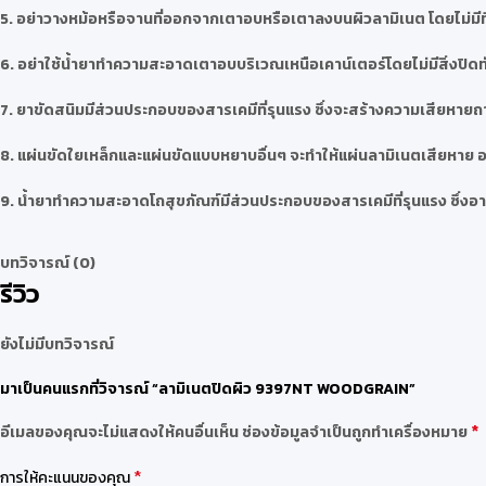
5. อย่าวางหม้อหรือจานที่ออกจากเตาอบหรือเตาลงบนผิวลามิเนต โดยไม่มี
6. อย่าใช้น้ำยาทำความสะอาดเตาอบบริเวณเหนือเคาน์เตอร์โดยไม่มีสิ่งปิดทั
7. ยาขัดสนิมมีส่วนประกอบของสารเคมีที่รุนแรง ซึ่งจะสร้างความเสียหายถา
8. แผ่นขัดใยเหล็กและแผ่นขัดแบบหยาบอื่นๆ จะทำให้แผ่นลามิเนตเสียหาย อย
9. น้ำยาทำความสะอาดโถสุขภัณฑ์มีส่วนประกอบของสารเคมีที่รุนแรง ซึ่งอาจ
บทวิจารณ์ (0)
รีวิว
ยังไม่มีบทวิจารณ์
มาเป็นคนแรกที่วิจารณ์ “ลามิเนตปิดผิว 9397NT WOODGRAIN”
*
อีเมลของคุณจะไม่แสดงให้คนอื่นเห็น
ช่องข้อมูลจำเป็นถูกทำเครื่องหมาย
*
การให้คะแนนของคุณ