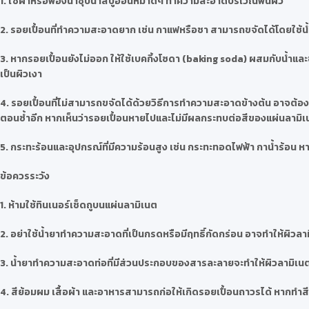
1. ใช้ผ้าหรือฟองน้ำชุบน้ำสบู่อ่อนหมาดๆ ทำความสะอาดบริเวณพื้นผิว
2. รอยเปื้อนที่ทำความสะอาดยาก เช่น กาแฟหรือชา สามารถขจัดได้โดยใช้น้
3. หากรอยเปื้อนยังไม่ออก ให้ใช้เบคกิ้งโซดา (baking soda) ผสมกับน้ำแ
เป็นผิวเงา
4. รอยเปื้อนที่ไม่สามารถขจัดได้ด้วยวิธีการทำความสะอาดข้างต้น อาจต้องใช
ตอนซ้ำอีก หากเห็นว่ารอยเปื้อนหายไปและไม่มีผลกระทบต่อสีของแผ่นลามิ
5. กระทะร้อนและอุปกรณ์ที่มีความร้อนสูง เช่น กระทะทอดไฟฟ้า กาน้ำร้อ
ข้อควรระวัง
1. ห้ามใช้ทินเนอร์เช็ดถูบนแผ่นลามิเนต
2. อย่าใช้น้ำยาทำความสะอาดที่เป็นกรดหรือมีฤทธิ์กัดกร่อน อาจทำให้ผิวลา
3. น้ำยาทำความสะอาดท่อที่มีส่วนประกอบของสารละลายจะทำให้ผิวลามิเนต
4. สีย้อมผม เสื้อผ้า และอาหารสามารถก่อให้เกิดรอยเปื้อนถาวรได้ หากท