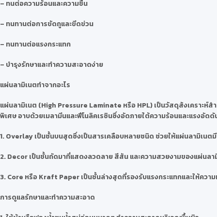
– ทนต่อความร้อนและความชื้น
– ทนทานต่อการขัดถูและขีดข่วน
– ทนทานต่อแรงกระแทก
– บำรุงรักษาและทำความสะอาดง่าย
แผ่นลามิเนตทำจากอะไร
แผ่นลามิเนต (High Pressure Laminate หรือ HPL) เป็นวัสดุสังเคราะห์สำห
พิเศษ อาบด้วยเมลามีนและฟีโนลิคเรซินซึ่งอัดภายใต้ความร้อนและแรงอัดดันสู
1. Overlay เป็นชั้นบนสุดซึ่งเป็นสารเคลือบหลายชนิด ช่วยให้แผ่นลามิเ
2. Decor เป็นชั้นถัดมาที่แสดงลวดลาย สีสัน และความสวยงามของแผ่นลา
3. Core หรือ Kraft Paper เป็นชั้นล่างสุดที่รองรับแรงกระแทกและให้ความหน
การดูแลรักษาและทำความสะอาด