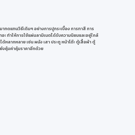
ามาทดแทนวิธีเดิมๆ อย่างการปูกระเบื้อง การทาสี การ
อะ ทำให้การใช้แผ่นลามิเนตได้รับความนิยมและอยู่ใกล้
ลากหลาย เช่น ผนัง เสา ประตู หน้าโต๊ะ ตู้เสื้อผ้า ตู้
ังคุ้มค่าคุ้มราคาอีกด้วย