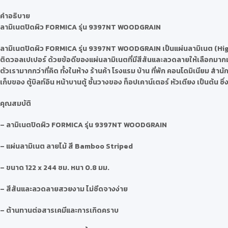
คำอธิบาย
ลามิเนตปิดผิว
FORMICA รุ่น 9397NT WOODGRAIN
ลามิเนตปิดผิว
FORMICA รุ่น 9397NT WOODGRAIN
เป็นแผ่นลามิเนต (Hi
ติดวอลเปเปอร์ ด้วยข้อดีของแผ่นลามิเนตที่มีสีสันและลวดลายให้เลือกมากม
ตัวเรามากกว่าที่คิด ทั้งในห้าง ร้านค้า โรงแรม บ้าน ที่พัก คอนโดมิเนียม ส
เก็บของ ตู้บิลท์อิน หน้าบานตู้ ชั้นวางของ ท็อปเคาน์เตอร์ หัวเตียง เป็นต้
คุณสมบัติ
– ลามิเนตปิดผิว FORMICA รุ่น 9397NT WOODGRAIN
– แผ่นลามิเนต ลายไม้ สี Bamboo Striped
– ขนาด 122 x 244 ซม. หนา 0.8 มม.
– สีสันและลวดลายสวยงาม ไม่ซีดจางง่าย
– ต้านทานต่อสารเคมีและการเกิดคราบ