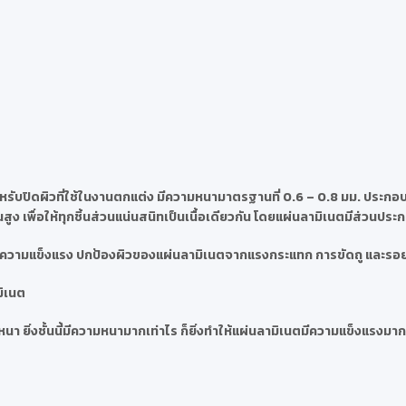
รับปิดผิวที่ใช้ในงานตกแต่ง มีความหนามาตรฐานที่ 0.6 – 0.8 มม. ประกอบด
ง เพื่อให้ทุกชิ้นส่วนแน่นสนิทเป็นเนื้อเดียวกัน โดยแผ่นลามิเนตมีส่วนประ
นตมีความแข็งแรง ปกป้องผิวของแผ่นลามิเนตจากแรงกระแทก การขัดถู และรอ
มิเนต
า ยิ่งชั้นนี้มีความหนามากเท่าไร ก็ยิ่งทำให้แผ่นลามิเนตมีความแข็งแรงมากข