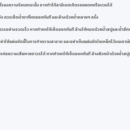
ที่รองความร้อนขณะนั้น อาจทำให้ลามิเนตเกิดรอยแตกหรือบวมได้
บ ควรเช็ดน้ำยาที่หกออกทันที และล้างด้วยน้ำหลายๆ ครั้ง
วรอย่างรวดเร็ว หากทำหกให้เช็ดออกทันที ล้างให้หมดด้วยน้ำสบู่และน้ำอีก
่าใช้แผ่นขัดนี้ในการทำความสะอาด และอย่าเก็บแผ่นขัดใยเหล็กไว้บนเคาน์เ
ก่อความเสียหายถาวรได้ หากทำหกให้เช็ดออกทันที ล้างผิวหน้าด้วยน้ำสบู่แ