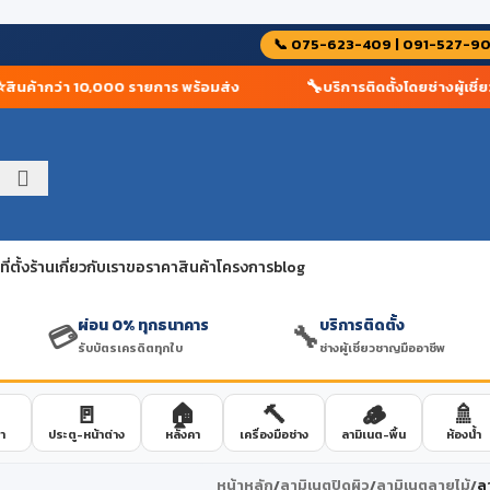
📞 075-623-409 | 091-527-9
🔧
นค้ากว่า 10,000 รายการ พร้อมส่ง
บริการติดตั้งโดยช่างผู้เชี่ยว
่ตั้งร้าน
เกี่ยวกับเรา
ขอราคาสินค้าโครงการ
blog
ผ่อน 0% ทุกธนาคาร
บริการติดตั้ง
💳
🔧
รับบัตรเครดิตทุกใบ
ช่างผู้เชี่ยวชาญมืออาชีพ
🚪
🏠
🔨
🪵
🚿
า
ประตู-หน้าต่าง
หลังคา
เครื่องมือช่าง
ลามิเนต-พื้น
ห้องน้ำ
หน้าหลัก
/
ลามิเนตปิดผิว
/
ลามิเนตลายไม้
/
ล