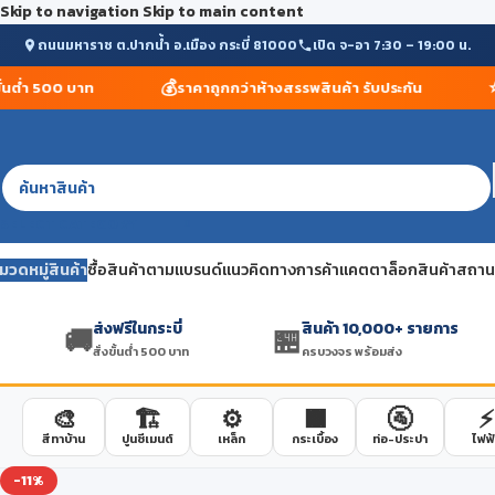
Skip to navigation
Skip to main content
ถนนมหาราช ต.ปากน้ำ อ.เมือง กระบี่ 81000
เปิด จ-อา 7:30 – 19:00 น.
💰
⭐
นต่ำ 500 บาท
ราคาถูกกว่าห้างสรรพสินค้า รับประกัน
สิ
SELECT CATEGORY
มวดหมู่สินค้า
ซื้อสินค้าตามแบรนด์
แนวคิดทางการค้า
แคตตาล็อกสินค้า
สถานที
ส่งฟรีในกระบี่
สินค้า 10,000+ รายการ
🚚
🏪
สั่งขั้นต่ำ 500 บาท
ครบวงจร พร้อมส่ง
🎨
🏗️
⚙️
🟫
🚰
⚡
สีทาบ้าน
ปูนซีเมนต์
เหล็ก
กระเบื้อง
ท่อ-ประปา
ไฟฟ้
-11%