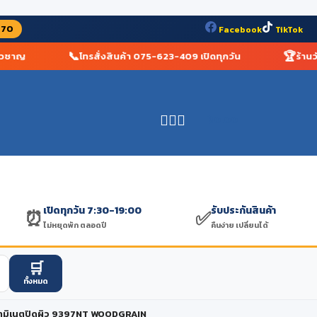
070
Facebook
TikTok
📞
🏆
ชาญ
โทรสั่งสินค้า 075-623-409 เปิดทุกวัน
ร้านวัสดุ
฿
0.00
เปิดทุกวัน 7:30-19:00
รับประกันสินค้า
⏰
✅
ไม่หยุดพัก ตลอดปี
คืนง่าย เปลี่ยนได้
🛒
ทั้งหมด
ามิเนตปิดผิว 9397NT WOODGRAIN