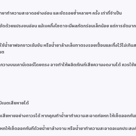
ำยาทำความสะอาดอย่างอ่อน และขัดรอยซ้ำหลายๆ ครั้ง เท่าที่จำเป็น
ละขัดด้วยแปรงขนอ่อน แม้เบคกิ้งโซดาจะมีผลกัดกร่อนเล็กน้อย แต่การขัดมา
้น้ำยาฟอกขาวเข้มข้น หรือน้ำยาล้างเล็บทาตรงรอยเปื้อนและทิ้งไว้ไม่เกินสอ
เนต
น หากวางบนเคาน์เตอร์โดยตรง อาจทำให้ผลิตภัณฑ์เสียความงดงามได้ ควรใช้
มิเนตเสียหายได้
เสียหายอย่างถาวรได้ หากคุณทำน้ำยาทำความสะอาดท่อหก ให้เช็ดออกทันที
ำสีหกให้เช็ดออกทันทีด้วยน้ำยาล้างจาน หรือน้ำยาทำความสะอาดอเนกประสงค