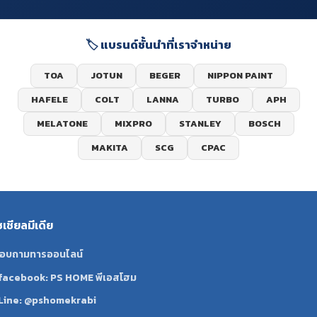
🏷️ แบรนด์ชั้นนำที่เราจำหน่าย
TOA
JOTUN
BEGER
NIPPON PAINT
HAFELE
COLT
LANNA
TURBO
APH
MELATONE
MIXPRO
STANLEY
BOSCH
MAKITA
SCG
CPAC
ซเชียลมีเดีย
อบถามทารออนไลน์
facebook: PS HOME พีเอสโฮม
Line: @pshomekrabi