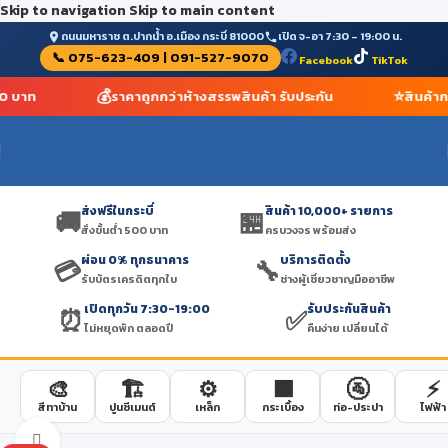
Skip to navigation
Skip to main content
ถนนมหาราช ต.ปากน้ำ อ.เมือง กระบี่ 81000
เปิด จ-อา 7:30 – 19:00 น.
📞 075-623-409 | 091-527-9070
Facebook
TikTok
💰
⭐
500 บาท
ราคาถูกกว่าห้างสรรพสินค้า รับประกัน
สินค้าก
ส่งฟรีในกระบี่
สินค้า 10,000+ รายการ
🚚
🏪
สั่งขั้นต่ำ 500 บาท
ครบวงจร พร้อมส่ง
ผ่อน 0% ทุกธนาคาร
บริการติดตั้ง
💳
🔧
รับบัตรเครดิตทุกใบ
ช่างผู้เชี่ยวชาญมืออาชีพ
เปิดทุกวัน 7:30-19:00
รับประกันสินค้า
⏰
✅
ไม่หยุดพัก ตลอดปี
คืนง่าย เปลี่ยนได้
🎨
🏗️
⚙️
🟫
🚰
⚡
สีทาบ้าน
ปูนซีเมนต์
เหล็ก
กระเบื้อง
ท่อ-ประปา
ไฟฟ้า
Click to enlarge