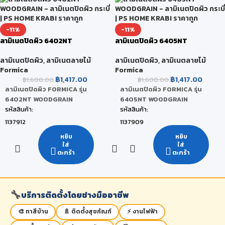
122 x 244 x 0.08 CM
122 x 244 x 0.08 CM
หน่วยนับ:
หน่วยนับ:
-11%
-11%
แผ่น
แผ่น
ลามิเนตปิดผิว 6402NT
ลามิเนตปิดผิว 6405NT
สถานะสินค้า:
สถานะสินค้า:
WOODGRAIN
WOODGRAIN
สินค้าพร้อมส่ง (จัดส่งภายใน 2-5 วัน)
สินค้าพร้อมส่ง (จัดส่งภายใน 2-5 วัน)
ลามิเนตปิดผิว
,
ลามิเนตลายไม้
ลามิเนตปิดผิว
,
ลามิเนตลายไม้
Formica
Formica
฿
1,417.00
฿
1,417.00
฿
1,600.00
฿
1,600.00
ลามิเนตปิดผิว FORMICA รุ่น
ลามิเนตปิดผิว FORMICA รุ่น
6402NT WOODGRAIN
6405NT WOODGRAIN
รหัสสินค้า:
รหัสสินค้า:
1137912
1137909
ยี่ห้อ:
ยี่ห้อ:
หยิบ
หยิบ
ใส่
ใส่
FORMICA
FORMICA
ตะกร้า
ตะกร้า
สี:
สี:
Thermo Walnut
Bisque Elm
ขนาดสินค้า:
ขนาดสินค้า:
🔧
บริการติดตั้งโดยช่างมืออาชีพ
122 x 244 x 0.08 CM
122 x 244 x 0.08 CM
หน่วยนับ:
หน่วยนับ:
🎨 ทาสีบ้าน
🚿 ติดตั้งสุขภัณฑ์
⚡ งานไฟฟ้า
แผ่น
แผ่น