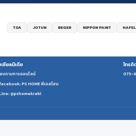
TOA
JOTUN
BEGER
NIPPON PAINT
HAFEL
ซเชียลมีเดีย
โทรติ
อบถามทารออนไลน์
075-6
facebook: PS HOME พีเอสโฮม
Line: @pshomekrabi