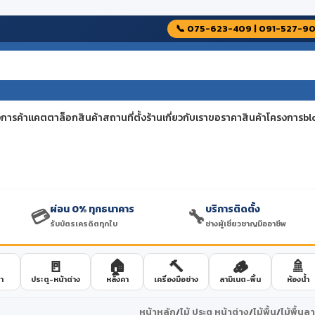
📞 075-623-409 | 091-527-9
📞
งโดยช่างผู้เชี่ยวชาญ
โทรสั่งสินค้า 075-623-409 เปิดทุกวัน
การค้า
แคตตาล็อกสินค้า
สถานที่ตั้งร้าน
เกี่ยวกับเรา
ขอราคาสินค้าโครงการ
bl
ผ่อน 0% ทุกธนาคาร
บริการติดตั้ง
💳
🔧
รับบัตรเครดิตทุกใบ
ช่างผู้เชี่ยวชาญมืออาชีพ
🚪
🏠
🔨
🪵
🚿
า
ประตู-หน้าต่าง
หลังคา
เครื่องมือช่าง
ลามิเนต-พื้น
ห้องน้ำ
หน้าหลัก
/
ไม้ ประตู หน้าต่าง
/
ไม้พื้น
/
ไม้พื้นล