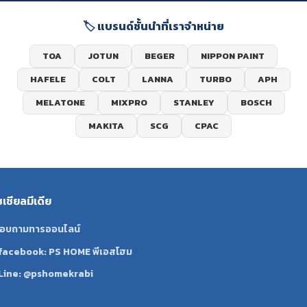
🏷️ แบรนด์ชั้นนำที่เราจำหน่าย
TOA
JOTUN
BEGER
NIPPON PAINT
HAFELE
COLT
LANNA
TURBO
APH
MELATONE
MIXPRO
STANLEY
BOSCH
MAKITA
SCG
CPAC
ซเชียลมีเดีย
อบถามทารออนไลน์
facebook: PS HOME พีเอสโฮม
Line: @pshomekrabi