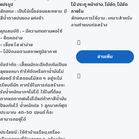
แปรรูป
ไม้ ประตู หน้าต่าง
,
ไม้อัด
,
ไม้อัด
ลักษณะ
: เป็นไม้เนื้ออ่อนและหยาบ มี
ภายใน
สีน้ำตาลปนแดง แห่งช้า
ลักษณะการใช้งาน :
เหมาะสำหรับ
งานทำแบบก่อสร้าง
คุณสมบัติ
: - มีความทนทานพอใช้
- ยืดหดง่าย
- เลื่อย ไส ผ่าง่าย
- ไม้บิดงอตามสภาพภูมิอากาศ
อ่านเพิ่ม
ข้อจำกัด
: เสี้ยนมักจะฉีกติดกันเป็นข
ลุยออกมา ทำให้ขัดหรือทาน้ำมันไม่
ค่อยดี ถ้าไสตอนไม้สด ๆ อยู่จะไม่
เรียบดีนัก หากใช้ในการก่อสร้างจะ
รับน้ำหนักมากๆไม่ได้ ใช้ในที่ต้อง
ตากแดตากฝนไม่ได้แต่ถ้าทาสีน้ำมัน
ป้องกันไว้ น้ำหนักต่อ 1 ลูกบาศก์ฟุต
ประมาณ 40-50 ปอนด์ ก็จะ
สามารถอยู่ได้
ประโยชน์
: ใช้ทำบ้านเรือน,เครื่อง