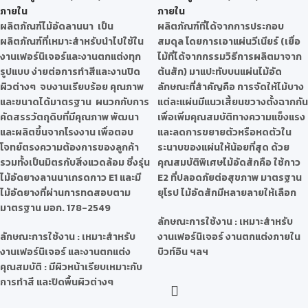
ภายใน
ภายใน
ผลิตภัณฑ์ไม้อัดลานนา เป็น
ผลิตภัณฑ์ที่ได้จากการประกอบ
ผลิตภัณฑ์ที่เหมาะสำหรับนำไปใช้ใน
สมดุล โดยการเอาแผ่นวีเนียร์ (เยื่อ
งานเฟอร์นิเจอร์และงานตกแต่งทุก
ไม้ที่ได้จากกรรมวิธีการผลิตมาจาก
รูปแบบ ง่ายต่อการทำสีและงานปิด
ต้นสัก) มาแปะทับบนแผ่นไม้อัด
ผิวต่างๆ จบงานเรียบร้อย คุณภาพ
ลักษณะที่สำคัญคือ การจัดให้ไม้บาง
และขนาดได้มาตรฐาน ผนวกกับการ
แต่ละแผ่นมีแนวเสี้ยนขวางตั้งฉากกัน
คัดสรรวัตถุดิบที่มีคุณภาพ พัฒนา
เพื่อเพิ่มคุณสมบัติทางความแข็งแรง
และผลิตขึ้นจากโรงงาน เพื่อตอบ
และลดการขยายตัวหรือหดตัวใน
โจทย์ตรงความต้องการของลูกค้า
ระนาบของแผ่นให้น้อยที่สุด ด้วย
รวมทั้งเป็นมิตรกับสิ่งแวดล้อม ซี่งรุ่น
คุณสมบัติพิเศษไม้อัดสักคือ ใช้กาว
ไม้อัดยางลานนาเกรดกาว E1 และมี
E2 ที่ปลอดภัยต่อสุขภาพ มาตรฐาน
ไม้อัดยางที่ผ่านการทดสอบตาม
ยุโรป ไม้อัดสักมีหลายลายให้เลือก
มาตรฐาน มอก. 178-2549
ลักษณะการใช้งาน : เหมาะสำหรับ
ลักษณะการใช้งาน :
เหมาะสำหรับ
งานเฟอร์นิเจอร์ งานตกแต่งภายใน
งานเฟอร์นิเจอร์ และงานตกแต่ง
บิวท์อิน ฯลฯ
คุณสมบัติ :
มีผิวหน้าเรียบเหมาะกับ
การทำสี และปิดพื้นผิวต่างๆ