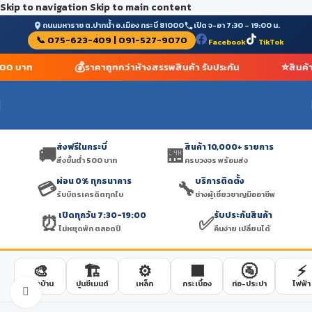
Skip to navigation
Skip to main content
ถนนมหาราช ต.ปากน้ำ อ.เมือง กระบี่ 81000
เปิด จ-อา 7:30 – 19:00 น.
📞 075-623-409 | 091-527-9070
Facebook
TikTok
💰
⭐
 500 บาท
ราคาถูกกว่าห้างสรรพสินค้า รับประกัน
สินค้
ส่งฟรีในกระบี่
สินค้า 10,000+ รายการ
🚚
🏪
สั่งขั้นต่ำ 500 บาท
ครบวงจร พร้อมส่ง
ผ่อน 0% ทุกธนาคาร
บริการติดตั้ง
💳
🔧
รับบัตรเครดิตทุกใบ
ช่างผู้เชี่ยวชาญมืออาชีพ
เปิดทุกวัน 7:30-19:00
รับประกันสินค้า
⏰
✅
ไม่หยุดพัก ตลอดปี
คืนง่าย เปลี่ยนได้
🎨
🏗️
⚙️
🟫
🚰
⚡
สีทาบ้าน
ปูนซีเมนต์
เหล็ก
กระเบื้อง
ท่อ-ประปา
ไฟฟ้า
Click to enlarge