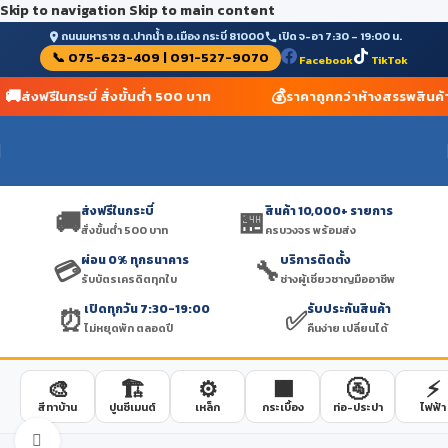
Skip to navigation
Skip to main content
ถนนมหาราช ต.ปากน้ำ อ.เมือง กระบี่ 81000
เปิด จ-อา 7:30 – 19:00 น.
📞 075-623-409 | 091-527-9070
Facebook
TikTok
🚚
💰
ส่งฟรีในกระบี่ สั่งขั้นต่ำ 500 บาท
ราคาถูกกว่าห้างสรรพสินค้า
ส่งฟรีในกระบี่
สินค้า 10,000+ รายการ
🚚
🏪
สั่งขั้นต่ำ 500 บาท
ครบวงจร พร้อมส่ง
ผ่อน 0% ทุกธนาคาร
บริการติดตั้ง
💳
🔧
รับบัตรเครดิตทุกใบ
ช่างผู้เชี่ยวชาญมืออาชีพ
เปิดทุกวัน 7:30-19:00
รับประกันสินค้า
⏰
✅
ไม่หยุดพัก ตลอดปี
คืนง่าย เปลี่ยนได้
🎨
🏗️
⚙️
🟫
🚰
⚡
สีทาบ้าน
ปูนซีเมนต์
เหล็ก
กระเบื้อง
ท่อ-ประปา
ไฟฟ้า
Click to enlarge