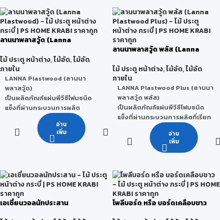
ลานนาพลาสวู้ด (Lanna
Plastwood)
ลานนาพลาสวู้ด พลัส (Lanna
Plastwood Plus)
ไม้ ประตู หน้าต่าง
,
ไม้อัด
,
ไม้อัด
ภายใน
ไม้ ประตู หน้าต่าง
,
ไม้อัด
,
ไม้อัด
ภายใน
LANNA Plastwood (ลานนา
LANNA Plastwood Plus (ลานนา
พลาสวู้ด)
พลาสวู้ด พลัส)
เป็นผลิตภัณฑ์แผ่นพีวีซีโฟมชนิด
เป็นผลิตภัณฑ์แผ่นพีวีซีโฟมชนิด
แข็งที่ผ่านกระบวนการผลิต
แข็งที่ผ่านกระบวนการผลิตที่เรียก
Celuka Processทำให้แผ่นพีวีซีนี้มี
อ่าน
ว่า Co-Extrusion (การรีดร่วม)
ลักษณะผิวด้านนอกมีความแข็ง
เพิ่ม
อ่าน
ทำให้แผ่นพีวีซีนี้มีลักษณะผิวหน้า
เป็นผลิตภัณฑ์ที่ใช้ทดแทนแผ่นไม้
เพิ่ม
หน้าแข็งพิเศษบวกกับโดยนำ
ธรรมชาติได้อย่างสมบูรณ์แบบ ทุก
เทคโนโลยีพลาสวู้ดที่เป็นมิตรกับสิ่ง
ชิ้นงานสามารถตกแต่งภายในและ
แวดล้อม ได้รับมาตรฐาน Green
ภายนอก
Label จากประเทศสิงคโปร์ สำหรับ
ผิวเรียบ ทำงานง่าย จบงาน
ใช้ทดแทนแผ่นไม้ธรรมชาติได้อย่าง
เรียบร้อย คุณภาพและขนาดได้
สมบูรณ์แบบ ทุกชิ้นงานสามารถ
มาตรฐาน
เอเชี่ยนวอลนัทประสาน
โพลีบอร์ด หรือ บอร์ดเคลือบขาว
ตกแต่งภายในและภายนอกพร้อม
สามารถทำฉลุ /ไดคัตได้
มาตอบโจทย์กลุ่มลูกค้าและผู้อยู่