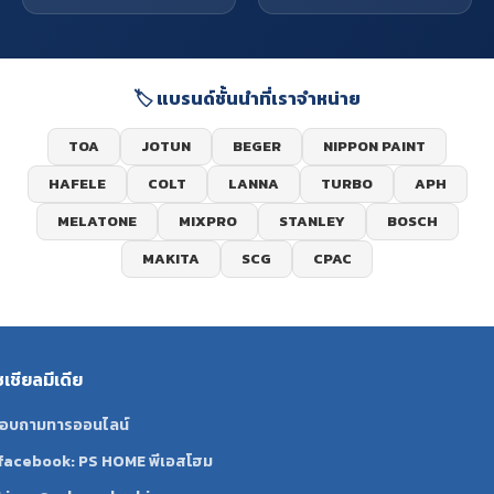
🏷️ แบรนด์ชั้นนำที่เราจำหน่าย
TOA
JOTUN
BEGER
NIPPON PAINT
HAFELE
COLT
LANNA
TURBO
APH
MELATONE
MIXPRO
STANLEY
BOSCH
MAKITA
SCG
CPAC
ซเชียลมีเดีย
อบถามทารออนไลน์
facebook: PS HOME พีเอสโฮม