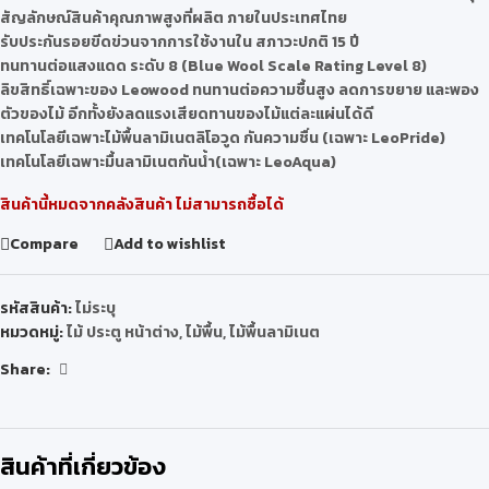
สัญลักษณ์สินค้าคุณภาพสูงที่ผลิต ภายในประเทศไทย
รับประกันรอยขีดข่วนจากการใช้งานใน สภาวะปกติ 15 ปี
ทนทานต่อแสงแดด ระดับ 8 (Blue Wool Scale Rating Level 8)
ลิขสิทธิ์เฉพาะของ Leowood ทนทานต่อความชื้นสูง ลดการขยาย และพอง
ตัวของไม้ อีกทั้งยังลดแรงเสียดทานของไม้แต่ละแผ่นได้ดี
เทคโนโลยีเฉพาะไม้พื้นลามิเนตลิโอวูด กันความชื่น (เฉพาะ LeoPride)
เทคโนโลยีเฉพาะมื้นลามิเนตกันน้ำ(เฉพาะ LeoAqua)
สินค้านี้หมดจากคลังสินค้า ไม่สามารถซื้อได้
Compare
Add to wishlist
รหัสสินค้า:
ไม่ระบุ
หมวดหมู่:
ไม้ ประตู หน้าต่าง
,
ไม้พื้น
,
ไม้พื้นลามิเนต
Share:
สินค้าที่เกี่ยวข้อง