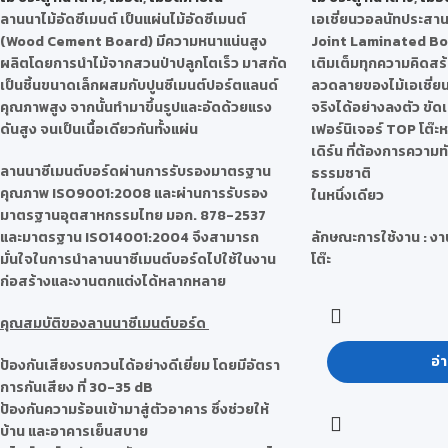
ลานนาไม้อัดซีเมนต์ เป็นแผ่นไม้อัดซีเมนต์
เอเชี่ยนวอลนัทประสา
(Wood Cement Board) มีความหนาแน่นสูง
Joint Laminated Bo
ผลิตโดยการนำไม้จากสวนป่าปลูกโตเร็ว มาสกัด
เติมเต็มทุกความคิดสร
เป็นชิ้นขนาดเล็กผสมกับปูนซีเมนต์ปอร์ตแลนด์
ลวดลายของไม้เอเชี่ยนว
คุณภาพสูง จากนั้นทำมาขึ้นรูปและอัดด้วยแรง
จริงได้อย่างลงตัว ขัด
ดันสูง จนเป็นเนื้อเดียวกันทั้งแผ่น
เฟอร์นิเจอร์ TOP โต๊ะ
เดิร์น ที่ต้องการความ
ลานนาซีเมนต์บอร์ดผ่านการรับรองมาตรฐาน
ธรรมชาติ
คุณภาพ ISO9001:2008 และผ่านการรับรอง
ในหนึ่งเดียว
มาตรฐานอุตสาหกรรมไทย มอก. 878-2537
และมาตรฐาน ISO14001:2004 จึงสามารถ
ลักษณะการใช้งาน : งา
มั่นใจในการนำลานนาซีเมนต์บอร์ดไปใช้ในงาน
โต๊ะ
ก่อสร้างและงานตกแต่งได้หลากหลาย
คุณสมบัติของลานนาซีเมนต์บอร์ด
อ่า
ป้องกันเสียงรบกวนได้อย่างดีเยี่ยม โดยมีอัตรา
การกันเสียง ที่ 30-35 dB
ป้องกันความร้อนเข้ามาสู่ตัวอาคาร ซึ่งช่วยให้
บ้าน และอาคารเย็นสบาย