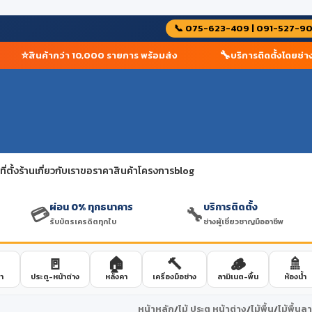
📞 075-623-409 | 091-527-9
⭐
🔧
สินค้ากว่า 10,000 รายการ พร้อมส่ง
บริการติดตั้งโดยช่างผู้
่ตั้งร้าน
เกี่ยวกับเรา
ขอราคาสินค้าโครงการ
blog
ผ่อน 0% ทุกธนาคาร
บริการติดตั้ง
💳
🔧
รับบัตรเครดิตทุกใบ
ช่างผู้เชี่ยวชาญมืออาชีพ
🚪
🏠
🔨
🪵
🚿
า
ประตู-หน้าต่าง
หลังคา
เครื่องมือช่าง
ลามิเนต-พื้น
ห้องน้ำ
หน้าหลัก
/
ไม้ ประตู หน้าต่าง
/
ไม้พื้น
/
ไม้พื้นล