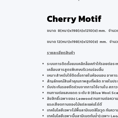
Cherry Motif
ขนาด 8(หนา)x198(ก)x1210(ย) mm. จำนวน 1
ขนาด 12(หนา)x198(ก)x1210(ย) mm. จำนวน 
รายละเอียดสินค้า
ระบบการติดตั้งแบบคลิกล็อคทำให้รอยต่อระหว
เคลือบสารสูตรพิเศษบริเวณร่องลิ้น
เหมาะสำหรับใช้ติดตั้งภายในห้องนอน อาคาร
สัญลักษณ์สินค้าคุณภาพสูงที่ผลิต ภายในปร
รับประกันรอยขีดข่วนจากการใช้งานใน สภาวะป
ทนทานต่อแสงแดด ระดับ 8 (Blue Wool Sca
ลิขสิทธิ์เฉพาะของ Leowood ทนทานต่อความช
แรงเสียดทานของไม้แต่ละแผ่นได้ดี
เทคโนโลยีเฉพาะไม้พื้นลามิเนตลิโอวูด กันควา
เทคโนโลยีเฉพาะมื้นลามิเนตกันน้ำ(เฉพาะ Le