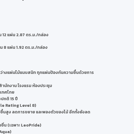
2 แผ่น 2.87 ตร.ม./กล่อง
8 แผ่น 1.92 ตร.ม./กล่อง
่างแผ่นไม้แนบสนิท ทุกแผ่นป้องกันความชื้นด้วยการ
สำนักงาน โรงแรม ห้องประชุม
ะเทศไทย
กติ 15 ปี
le Rating Level 8)
ื้นสูง ลดการขยาย และพองตัวของไม้ อีกทั้งยังลด
มชื่น (เฉพาะ LeoPride)
oAqua)