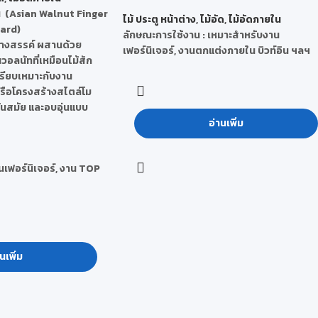
น (Asian Walnut Finger
ไม้ ประตู หน้าต่าง
,
ไม้อัด
,
ไม้อัดภายใน
ard)
ลักษณะการใช้งาน : เหมาะสำหรับงาน
้างสรรค์ ผสานด้วย
เฟอร์นิเจอร์, งานตกแต่งภายใน บิวท์อิน ฯลฯ
อลนัทที่เหมือนไม้สัก
เรียบเหมาะกับงาน
หรือโครงสร้างสไตล์โม
ทันสมัย และอบอุ่นแบบ
อ่านเพิ่ม
นเฟอร์นิเจอร์, งาน TOP
นเพิ่ม