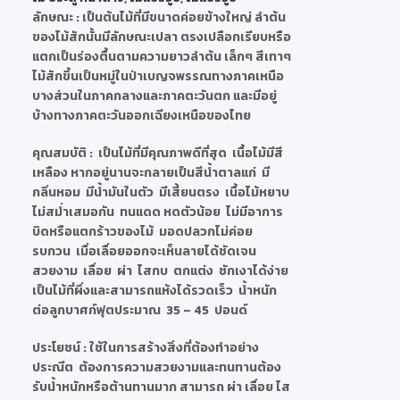
ลักษณะ
: เป็นต้นไม้ที่มีขนาดค่อยข้างใหญ่ ลำต้น
ของไม้สักนั้นมีลักษณะเปลา ตรงเปลือกเรียบหรือ
แตกเป็นร่องตื้นตามความยาวลำต้น เล็กๆ สีเทาๆ
ไม้สักขึ้นเป็นหมู่ในป่าเบญจพรรณทางภาคเหนือ
บางส่วนในภาคกลางและภาคตะวันตก และมีอยู่
บ้างทางภาคตะวันออกเฉียงเหนือของไทย
คุณสมบัติ
: เป็นไม้ที่มีคุณภาพดีที่สุด เนื้อไม้มีสี
เหลือง หากอยู่นานจะกลายเป็นสีน้ำตาลแก่ มี
กลิ่นหอม มีน้ำมันในตัว มีเสี้ยนตรง เนื้อไม้หยาบ
ไม่สม่ำเสมอกัน ทนแดด หดตัวน้อย ไม่มีอาการ
บิดหรือแตกร้าวของไม้ มอดปลวกไม่ค่อย
รบกวน เมื่อเลื่อยออกจะเห็นลายได้ชัดเจน
สวยงาม เลื่อย ผ่า ไสกบ ตกแต่ง ชักเงาได้ง่าย
เป็นไม้ที่ผึ่งและสามารถแห้งได้รวดเร็ว น้ำหนัก
ต่อลูกบาศก์ฟุตประมาณ 35 – 45 ปอนด์
ประโยชน์
: ใช้ในการสร้างสิ่งที่ต้องทำอย่าง
ประณีต ต้องการความสวยงามและทนทานต้อง
รับน้ำหนักหรือต้านทานมาก สามารถ ผ่า เลื่อย ไส