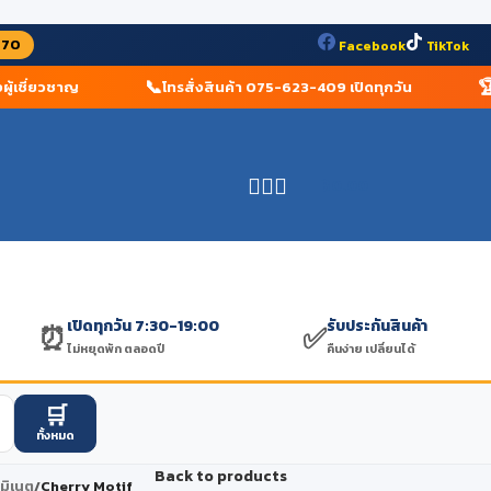
070
Facebook
TikTok
📞
🏆
เชี่ยวชาญ
โทรสั่งสินค้า 075-623-409 เปิดทุกวัน
ร้า
฿
0.00
เปิดทุกวัน 7:30-19:00
รับประกันสินค้า
⏰
✅
ไม่หยุดพัก ตลอดปี
คืนง่าย เปลี่ยนได้
🛒
ทั้งหมด
Back to products
ามิเนต
/
Cherry Motif