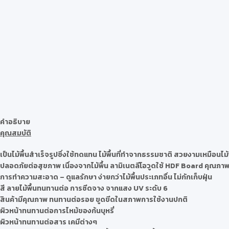
คำอธิบาย
คุณสมบัติ
เป็นไม้พื้นสำเร็จรูปซึ่งใช้ทดแทน ไม้พื้นที่ทำจากธรรมชาติ สวยงามเหมือนไม้
ปลอดภัยต่อสุขภาพ เนื่องจากไม้พื้น ลามิเนตลีโอวูดใช้ HDF Board คุณภ
การทำความสะอาด – ดูแลรักษา ง่ายกว่าไม้พื้นประเภทอื่น ไม่กักเก็บฝุ่น
สี ลายไม้พื้นทนทานต่อ การซีดจาง จากแสง UV ระดับ 6
สินค้ามีคุณภาพ ทนทานต่อรอย ขูดขีดในสภาพการใช้งานปกติ
ผิวหน้าทนทานต่อการไหม้ของก้นบุหรี่
ผิวหน้าทนทานต่อสาร เคมีต่างๆ