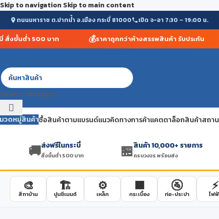
Skip to navigation
Skip to main content
ถนนมหาราช ต.ปากน้ำ อ.เมือง กระบี่ 81000
เปิด จ-อา 7:30 – 19:00 น.
💰
ั่งขั้นต่ำ 500 บาท
ราคาถูกกว่าห้างสรรพสินค้า รับประกัน
Select category
มวดหมู่สินค้า
ซื้อสินค้าตามแบรนด์
แนวคิดทางการค้า
แคตตาล็อกสินค้า
สถานที
ส่งฟรีในกระบี่
สินค้า 10,000+ รายการ
🚚
🏪
สั่งขั้นต่ำ 500 บาท
ครบวงจร พร้อมส่ง
🎨
🏗️
⚙️
🟫
🚰
⚡
สีทาบ้าน
ปูนซีเมนต์
เหล็ก
กระเบื้อง
ท่อ-ประปา
ไฟฟ้